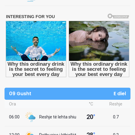
09 Gusht
E diel
Ora
°C
Reshje
20
°
06:00
Reshje të lehta shiu
0.7