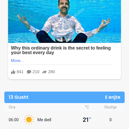
13 Gusht
E enjte
Ora
°C
Reshje
21
°
06:00
Me diell
0