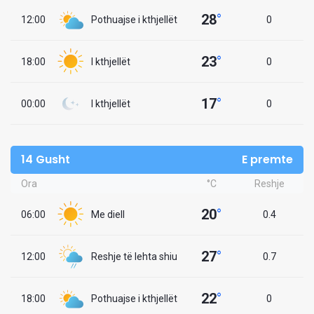
28
°
12:00
Pothuajse i kthjellët
0
23
°
18:00
I kthjellët
0
17
°
00:00
I kthjellët
0
14 Gusht
E premte
Ora
°C
Reshje
20
°
06:00
Me diell
0.4
27
°
12:00
Reshje të lehta shiu
0.7
22
°
18:00
Pothuajse i kthjellët
0