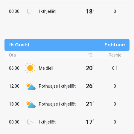
18
°
00:00
I kthjellët
0
15 Gusht
E shtunë
Ora
°C
Reshje
20
°
06:00
Me diell
0.1
26
°
12:00
Pothuajse i kthjellët
0
21
°
18:00
Pothuajse i kthjellët
0
17
°
00:00
I kthjellët
0