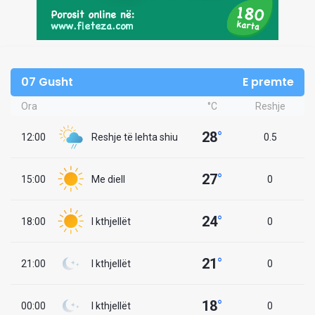
07 Gusht
E premte
Ora
°C
Reshje
28
°
12:00
Reshje të lehta shiu
0.5
27
°
15:00
Me diell
0
24
°
18:00
I kthjellët
0
21
°
21:00
I kthjellët
0
18
°
00:00
I kthjellët
0