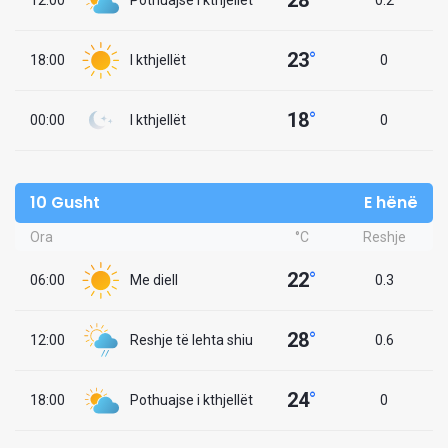
28
°
12:00
Pothuajse i kthjellët
0.2
23
°
18:00
I kthjellët
0
18
°
00:00
I kthjellët
0
10 Gusht
E hënë
Ora
°C
Reshje
22
°
06:00
Me diell
0.3
28
°
12:00
Reshje të lehta shiu
0.6
24
°
18:00
Pothuajse i kthjellët
0