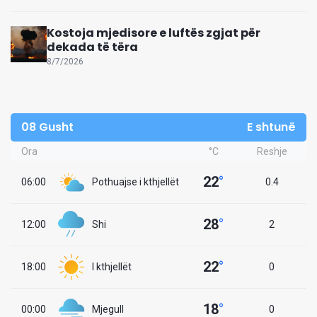
Kostoja mjedisore e luftës zgjat për
dekada të tëra
8/7/2026
08 Gusht
E shtunë
Ora
°C
Reshje
22
°
06:00
Pothuajse i kthjellët
0.4
28
°
12:00
Shi
2
22
°
18:00
I kthjellët
0
18
°
00:00
Mjegull
0