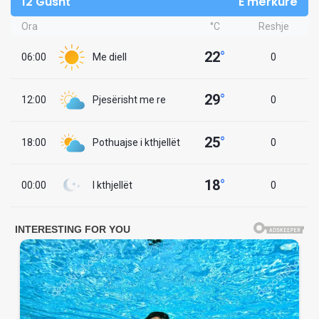
12 Gusht
E mërkurë
Ora
°C
Reshje
22
°
06:00
Me diell
0
29
°
12:00
Pjesërisht me re
0
25
°
18:00
Pothuajse i kthjellët
0
18
°
00:00
I kthjellët
0