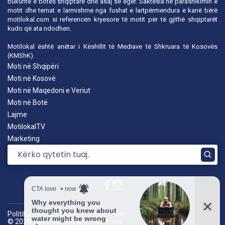
bukuritë e botës shqiptare dhe asaj së egër. Saktësia në parashikimin e
motit dhe temat e larmishme nga fushat e lartpërmendura e kanë bërë
motilokal.com
si referencën kryesore të motit për të gjithë shqiptarët
kudo që ata ndodhen.
Motilokal është anëtar i
Këshillit të Mediave të Shkruara të Kosovës
(KMShK).
Moti në Shqipëri
Moti në Kosovë
Moti në Maqedoni e Veriut
Moti në Botë
Lajme
MotilokalTV
Marketing
Politika e privatësisë
|
by: TROKIT.com
© 2026 Motilokal. All rights reserved