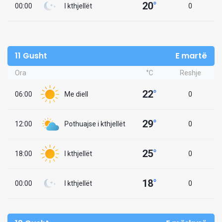
20
°
00:00
I kthjellët
0
11 Gusht
E martë
Ora
°C
Reshje
22
°
06:00
Me diell
0
29
°
12:00
Pothuajse i kthjellët
0
25
°
18:00
I kthjellët
0
18
°
00:00
I kthjellët
0