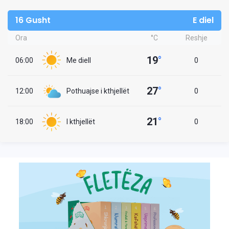
16 Gusht
E diel
Ora
°C
Reshje
19
°
06:00
Me diell
0
27
°
12:00
Pothuajse i kthjellët
0
21
°
18:00
I kthjellët
0