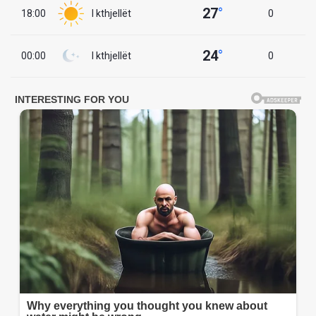
27
°
18:00
I kthjellët
0
24
°
00:00
I kthjellët
0