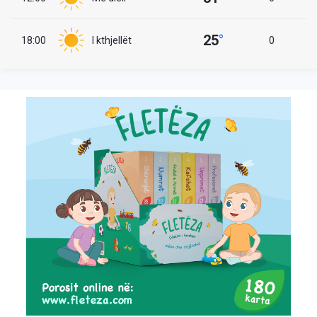
25
°
18:00
I kthjellët
0