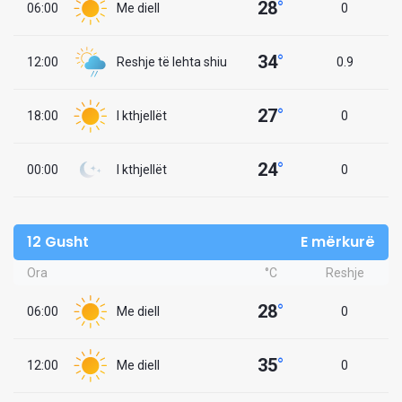
28
°
06:00
Me diell
0
34
°
12:00
Reshje të lehta shiu
0.9
27
°
18:00
I kthjellët
0
24
°
00:00
I kthjellët
0
12 Gusht
E mërkurë
Ora
°C
Reshje
28
°
06:00
Me diell
0
35
°
12:00
Me diell
0