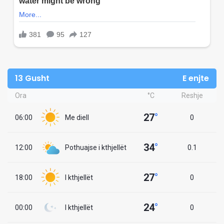
13 Gusht
E enjte
Ora
°C
Reshje
27
°
06:00
Me diell
0
34
°
12:00
Pothuajse i kthjellët
0.1
27
°
18:00
I kthjellët
0
24
°
00:00
I kthjellët
0