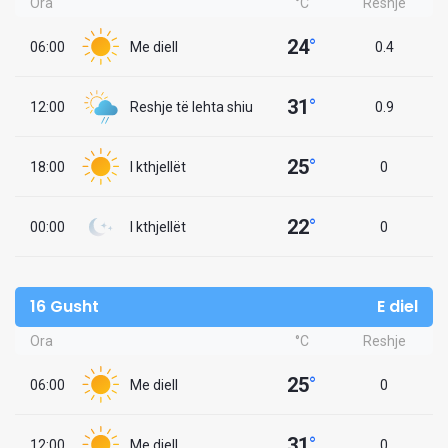
Ora
°C
Reshje
24
°
06:00
Me diell
0.4
31
°
12:00
Reshje të lehta shiu
0.9
25
°
18:00
I kthjellët
0
22
°
00:00
I kthjellët
0
16 Gusht
E diel
Ora
°C
Reshje
25
°
06:00
Me diell
0
31
°
12:00
Me diell
0