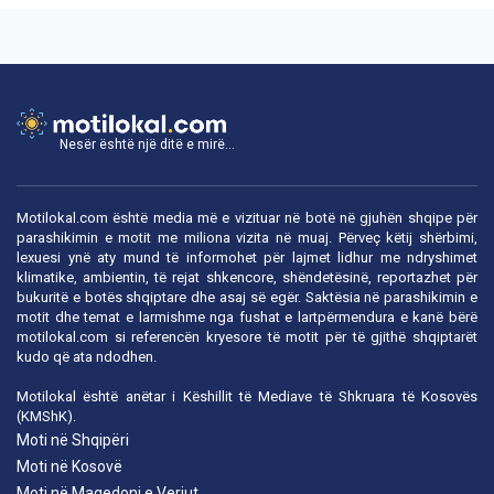
Nesër është një ditë e mirë...
Motilokal.com është media më e vizituar në botë në gjuhën shqipe për
parashikimin e motit me miliona vizita në muaj. Përveç këtij shërbimi,
lexuesi ynë aty mund të informohet për lajmet lidhur me ndryshimet
klimatike, ambientin, të rejat shkencore, shëndetësinë, reportazhet për
bukuritë e botës shqiptare dhe asaj së egër. Saktësia në parashikimin e
motit dhe temat e larmishme nga fushat e lartpërmendura e kanë bërë
motilokal.com
si referencën kryesore të motit për të gjithë shqiptarët
kudo që ata ndodhen.
Motilokal është anëtar i
Këshillit të Mediave të Shkruara të Kosovës
(KMShK).
Moti në Shqipëri
Moti në Kosovë
Moti në Maqedoni e Veriut