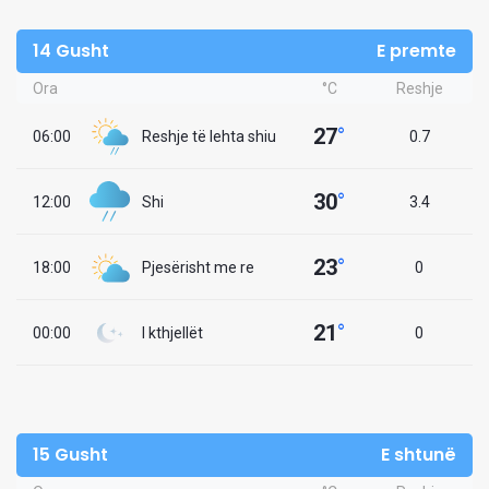
14 Gusht
E premte
Ora
°C
Reshje
27
°
06:00
Reshje të lehta shiu
0.7
30
°
12:00
Shi
3.4
23
°
18:00
Pjesërisht me re
0
21
°
00:00
I kthjellët
0
15 Gusht
E shtunë