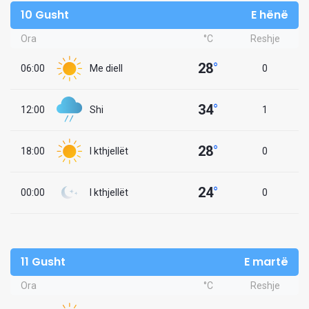
10 Gusht
E hënë
Ora
°C
Reshje
28
°
06:00
Me diell
0
34
°
12:00
Shi
1
28
°
18:00
I kthjellët
0
24
°
00:00
I kthjellët
0
11 Gusht
E martë
Ora
°C
Reshje