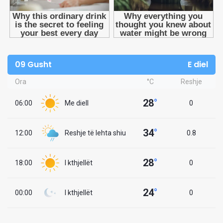
09 Gusht
E diel
Ora
°C
Reshje
28
°
06:00
Me diell
0
34
°
12:00
Reshje të lehta shiu
0.8
28
°
18:00
I kthjellët
0
24
°
00:00
I kthjellët
0