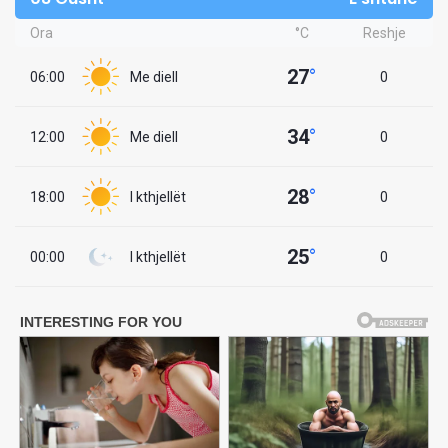
Ora
°C
Reshje
27
°
06:00
Me diell
0
34
°
12:00
Me diell
0
28
°
18:00
I kthjellët
0
25
°
00:00
I kthjellët
0