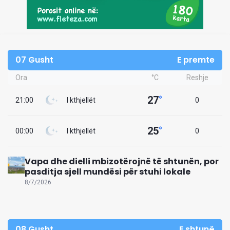
07 Gusht
E premte
Ora
°C
Reshje
27
°
21:00
I kthjellët
0
25
°
00:00
I kthjellët
0
Vapa dhe dielli mbizotërojnë të shtunën, por
pasditja sjell mundësi për stuhi lokale
8/7/2026
08 Gusht
E shtunë