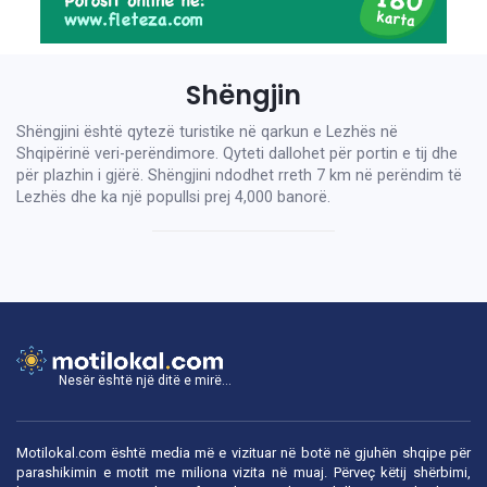
Shëngjin
Shëngjini është qytezë turistike në qarkun e Lezhës në
Shqipërinë veri-perëndimore. Qyteti dallohet për portin e tij dhe
për plazhin i gjërë. Shëngjini ndodhet rreth 7 km në perëndim të
Lezhës dhe ka një popullsi prej 4,000 banorë.
Nesër është një ditë e mirë...
Motilokal.com është media më e vizituar në botë në gjuhën shqipe për
parashikimin e motit me miliona vizita në muaj. Përveç këtij shërbimi,