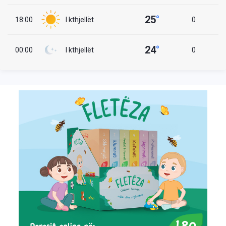
25
°
18:00
I kthjellët
0
24
°
00:00
I kthjellët
0