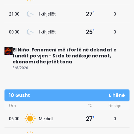
27
°
21:00
I kthjellët
0
25
°
00:00
I kthjellët
0
El Niño: Fenomeni më i fortë në dekadat e
fundit po vjen - Si do të ndikojë në mot,
ekonomi dhe jetët tona
8/8/2026
10 Gusht
E hënë
Ora
°C
Reshje
27
°
06:00
Me diell
0