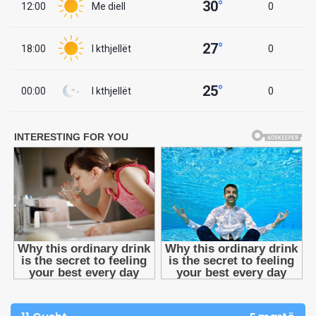
30
°
12:00
Me diell
0
27
°
18:00
I kthjellët
0
25
°
00:00
I kthjellët
0