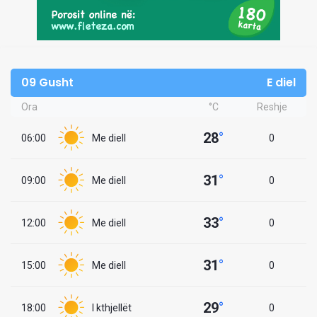
09 Gusht
E diel
Ora
°C
Reshje
28
°
06:00
Me diell
0
31
°
09:00
Me diell
0
33
°
12:00
Me diell
0
31
°
15:00
Me diell
0
29
°
18:00
I kthjellët
0