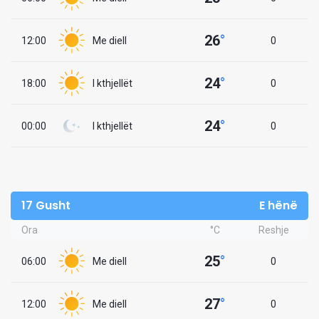
26
°
12:00
Me diell
0
24
°
18:00
I kthjellët
0
24
°
00:00
I kthjellët
0
17 Gusht
E hënë
Ora
°C
Reshje
25
°
06:00
Me diell
0
27
°
12:00
Me diell
0