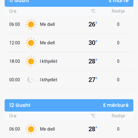
11 Gusht
E martë
Ora
°C
Reshje
26
°
06:00
Me diell
0
30
°
12:00
Me diell
0
28
°
18:00
I kthjellët
0
27
°
00:00
I kthjellët
0
12 Gusht
E mërkurë
Ora
°C
Reshje
28
°
06:00
Me diell
0