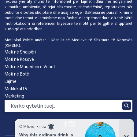
lexuesi ynë aty mund të informohet për lajmet lidhur me ndryshimet
klimatike, ambientin, të rejat shkencore, shëndetësinë, reportazhet për
bukuritë e botës shqiptare dhe asaj së egër. Saktësia në parashikimin e
motit dhe temat e larmishme nga fushat e lartpërmendura e kanë bërë
motilokal.com
si referencën kryesore të motit për të gjithë shqiptarët
kudo që ata ndodhen.
Motilokal është anëtar i
Këshillit të Mediave të Shkruara të Kosovës
(KMShK).
Moti në Shqipëri
Moti në Kosovë
Moti në Maqedoni e Veriut
Moti në Botë
Lajme
MotilokalTV
Marketing