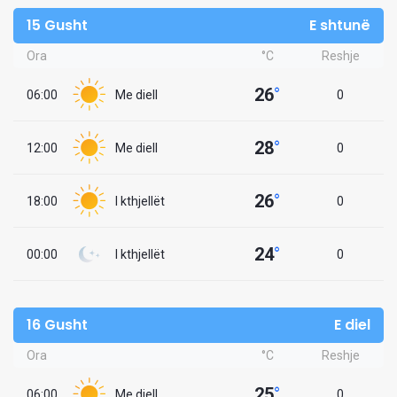
15 Gusht
E shtunë
Ora
°C
Reshje
26
°
06:00
Me diell
0
28
°
12:00
Me diell
0
26
°
18:00
I kthjellët
0
24
°
00:00
I kthjellët
0
16 Gusht
E diel
Ora
°C
Reshje
25
°
06:00
Me diell
0