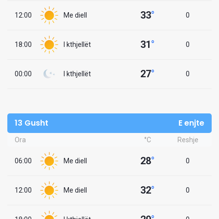
33
°
12:00
Me diell
0
31
°
18:00
I kthjellët
0
27
°
00:00
I kthjellët
0
13 Gusht
E enjte
Ora
°C
Reshje
28
°
06:00
Me diell
0
32
°
12:00
Me diell
0