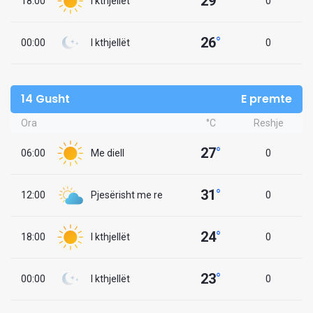
29
°
18:00
I kthjellët
0
26
°
00:00
I kthjellët
0
14 Gusht
E premte
Ora
°C
Reshje
27
°
06:00
Me diell
0
31
°
12:00
Pjesërisht me re
0
24
°
18:00
I kthjellët
0
23
°
00:00
I kthjellët
0