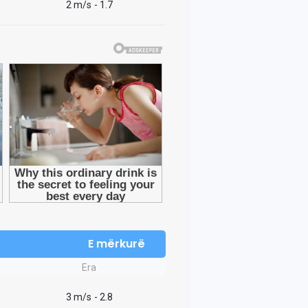
2 m/s
- 1.7
E mërkurë
Era
3 m/s
- 2.8