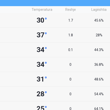
Temperatura
Reshje
Lagështia
30
°
1.7
45.6%
37
°
1.8
28%
34
°
0.1
44.3%
34
°
0
36.8%
31
°
0
48.6%
28
°
0
54.4%
25
°
0
64.1%