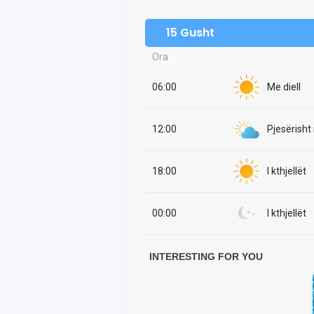
15 Gusht
Ora
06:00
Me diell
12:00
Pjesërisht
18:00
I kthjellët
00:00
I kthjellët