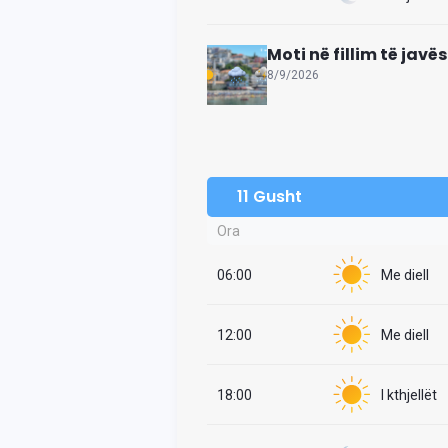
Moti në fillim të javës
8/9/2026
11 Gusht
Ora
06:00
Me diell
12:00
Me diell
18:00
I kthjellët