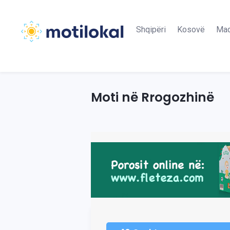
Shqipëri
Kosovë
Maq
Moti në Rrogozhinë