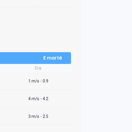
E martë
Era
1 m/s
- 0.9
4 m/s
- 4.2
3 m/s
- 2.5