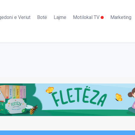
edoni e Veriut
Botë
Lajme
Motilokal TV
Marketing