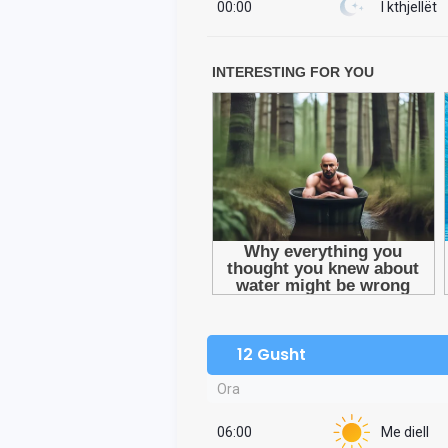
00:00
I kthjellët
12 Gusht
Ora
06:00
Me diell