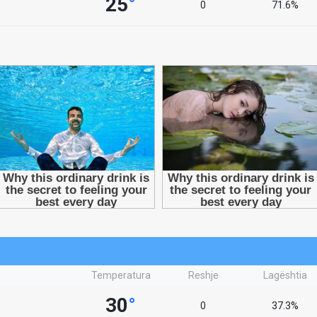
25
°
0
71.6%
Temperatura
Reshje
Lagështia
30
°
0
37.3%