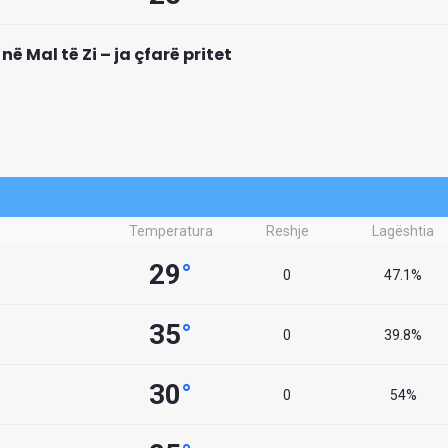
 në Mal të Zi – ja çfarë pritet
Temperatura
Reshje
Lagështia
29
°
0
47.1%
35
°
0
39.8%
30
°
0
54%