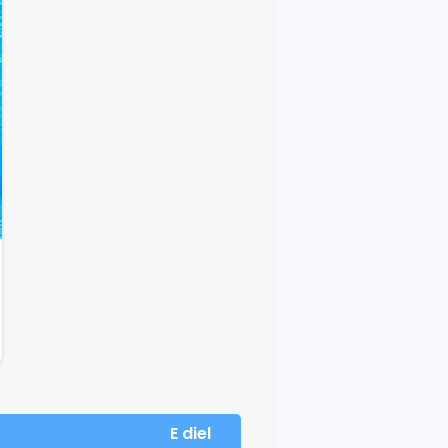
E diel