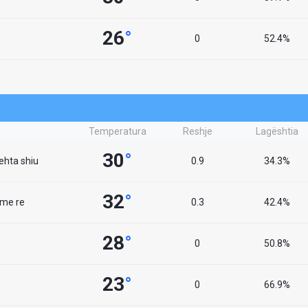
26
°
0
52.4%
Temperatura
Reshje
Lagështia
30
°
lehta shiu
0.9
34.3%
32
°
 me re
0.3
42.4%
28
°
0
50.8%
23
°
0
66.9%