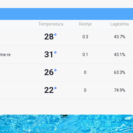
Temperatura
Reshje
Lagështia
28
°
0.3
43.7%
31
°
 me re
0.1
43.1%
26
°
0
63.3%
22
°
0
74.9%