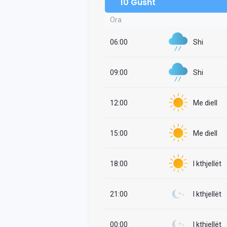
10 Gusht
Ora
06:00
Shi
09:00
Shi
12:00
Me diell
15:00
Me diell
18:00
I kthjellët
21:00
I kthjellët
00:00
I kthjellët