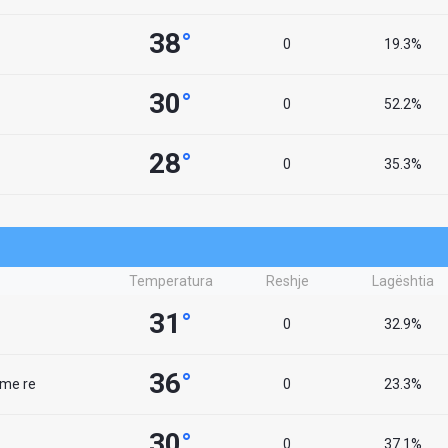
38
°
0
19.3%
30
°
0
52.2%
28
°
0
35.3%
Temperatura
Reshje
Lagështia
31
°
0
32.9%
36
°
 me re
0
23.3%
30
°
0
37.1%