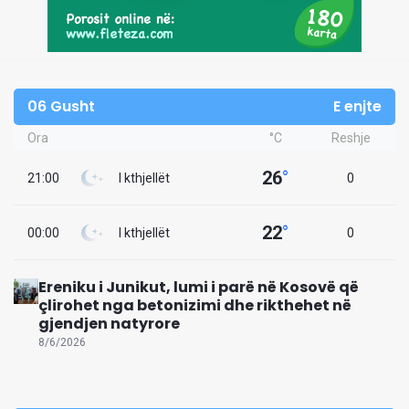
06 Gusht
E enjte
Ora
°C
Reshje
26
°
21:00
I kthjellët
0
22
°
00:00
I kthjellët
0
Ereniku i Junikut, lumi i parë në Kosovë që
çlirohet nga betonizimi dhe rikthehet në
gjendjen natyrore
8/6/2026