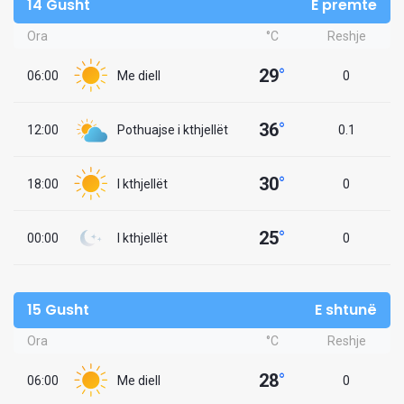
14 Gusht
E premte
Ora
°C
Reshje
29
°
06:00
Me diell
0
36
°
12:00
Pothuajse i kthjellët
0.1
30
°
18:00
I kthjellët
0
25
°
00:00
I kthjellët
0
15 Gusht
E shtunë
Ora
°C
Reshje
28
°
06:00
Me diell
0