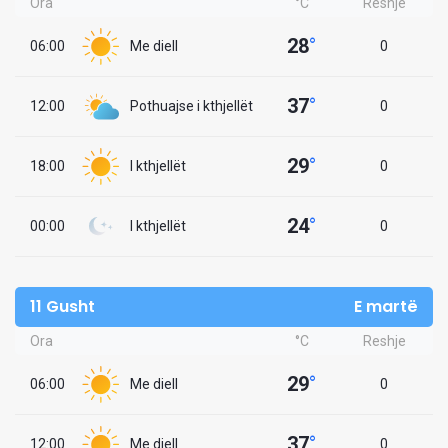
Ora
°C
Reshje
28
°
06:00
Me diell
0
37
°
12:00
Pothuajse i kthjellët
0
29
°
18:00
I kthjellët
0
24
°
00:00
I kthjellët
0
11 Gusht
E martë
Ora
°C
Reshje
29
°
06:00
Me diell
0
37
°
12:00
Me diell
0