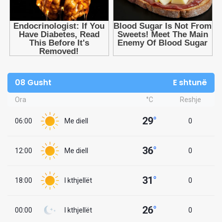
08 Gusht
E shtunë
Ora
°C
Reshje
29
°
06:00
Me diell
0
36
°
12:00
Me diell
0
31
°
18:00
I kthjellët
0
26
°
00:00
I kthjellët
0