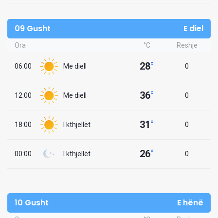
09 Gusht
E diel
Ora
°C
Reshje
28
°
06:00
Me diell
0
36
°
12:00
Me diell
0
31
°
18:00
I kthjellët
0
26
°
00:00
I kthjellët
0
10 Gusht
E hënë