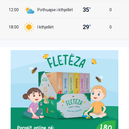
35
°
12:00
Pothuajse i kthjellët
0
29
°
18:00
I kthjellët
0