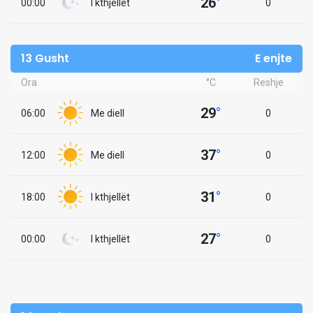
26
°
00:00
I kthjellët
0
13 Gusht
E enjte
Ora
°C
Reshje
29
°
06:00
Me diell
0
37
°
12:00
Me diell
0
31
°
18:00
I kthjellët
0
27
°
00:00
I kthjellët
0