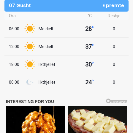
07 Gusht
E premte
Ora
°C
Reshje
28
°
06:00
Me diell
0
37
°
12:00
Me diell
0
30
°
18:00
I kthjellët
0
24
°
00:00
I kthjellët
0