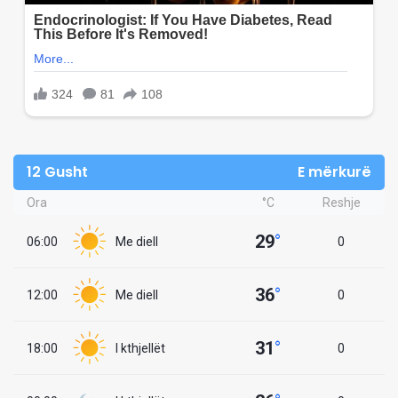
12 Gusht
E mërkurë
Ora
°C
Reshje
29
°
06:00
Me diell
0
36
°
12:00
Me diell
0
31
°
18:00
I kthjellët
0