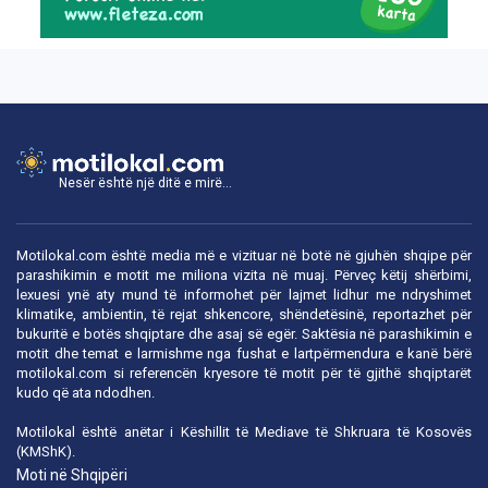
Nesër është një ditë e mirë...
Motilokal.com është media më e vizituar në botë në gjuhën shqipe për
parashikimin e motit me miliona vizita në muaj. Përveç këtij shërbimi,
lexuesi ynë aty mund të informohet për lajmet lidhur me ndryshimet
klimatike, ambientin, të rejat shkencore, shëndetësinë, reportazhet për
bukuritë e botës shqiptare dhe asaj së egër. Saktësia në parashikimin e
motit dhe temat e larmishme nga fushat e lartpërmendura e kanë bërë
motilokal.com
si referencën kryesore të motit për të gjithë shqiptarët
kudo që ata ndodhen.
Motilokal është anëtar i
Këshillit të Mediave të Shkruara të Kosovës
(KMShK).
Moti në Shqipëri