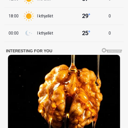
29
°
18:00
I kthjellët
0
25
°
00:00
I kthjellët
0