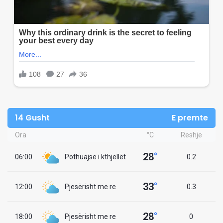
14 Gusht
E premte
Ora
°C
Reshje
28
°
06:00
Pothuajse i kthjellët
0.2
33
°
12:00
Pjesërisht me re
0.3
28
°
18:00
Pjesërisht me re
0