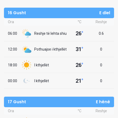
16 Gusht
E diel
Ora
°C
Reshje
26
°
06:00
Reshje të lehta shiu
0.6
31
°
12:00
Pothuajse i kthjellët
0
26
°
18:00
I kthjellët
0
21
°
00:00
I kthjellët
0
17 Gusht
E hënë
Ora
°C
Reshje