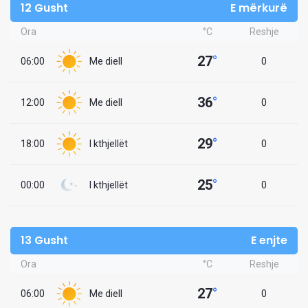
12 Gusht
E mërkurë
Ora
°C
Reshje
27
°
06:00
Me diell
0
36
°
12:00
Me diell
0
29
°
18:00
I kthjellët
0
25
°
00:00
I kthjellët
0
13 Gusht
E enjte
Ora
°C
Reshje
27
°
06:00
Me diell
0