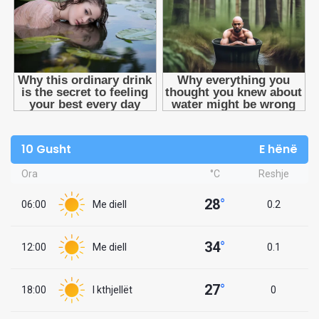
10 Gusht
E hënë
Ora
°C
Reshje
28
°
06:00
Me diell
0.2
34
°
12:00
Me diell
0.1
27
°
18:00
I kthjellët
0