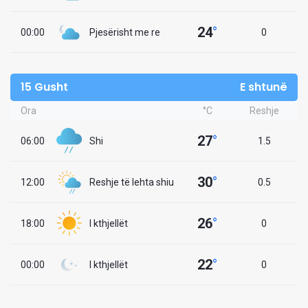
24
°
00:00
Pjesërisht me re
0
15 Gusht
E shtunë
Ora
°C
Reshje
27
°
06:00
Shi
1.5
30
°
12:00
Reshje të lehta shiu
0.5
26
°
18:00
I kthjellët
0
22
°
00:00
I kthjellët
0