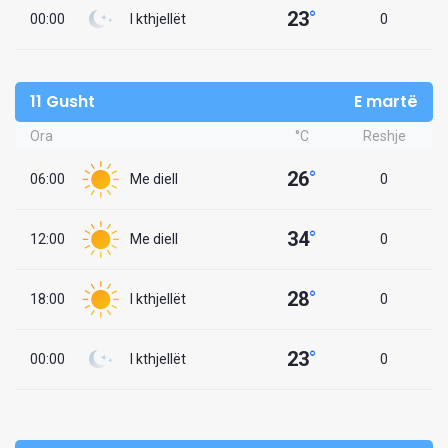
23
°
00:00
I kthjellët
0
11 Gusht
E martë
Ora
°C
Reshje
26
°
06:00
Me diell
0
34
°
12:00
Me diell
0
28
°
18:00
I kthjellët
0
23
°
00:00
I kthjellët
0