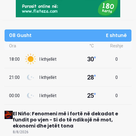
08 Gusht
E shtunë
Ora
°C
Reshje
30
°
18:00
I kthjellët
0
28
°
21:00
I kthjellët
0
25
°
00:00
I kthjellët
0
El Niño: Fenomeni më i fortë në dekadat e
fundit po vjen - Si do të ndikojë në mot,
ekonomi dhe jetët tona
8/8/2026