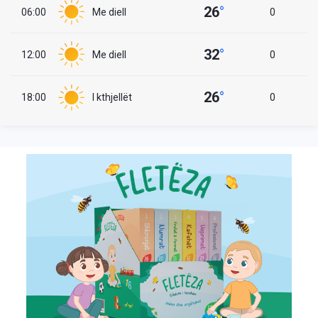
26
°
06:00
Me diell
0
32
°
12:00
Me diell
0
26
°
18:00
I kthjellët
0