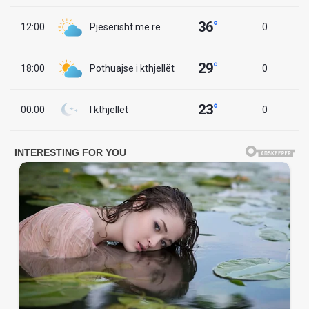
36
°
12:00
Pjesërisht me re
0
29
°
18:00
Pothuajse i kthjellët
0
23
°
00:00
I kthjellët
0