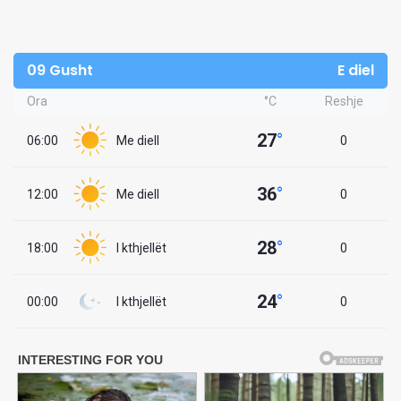
09 Gusht
E diel
Ora
°C
Reshje
27
°
06:00
Me diell
0
36
°
12:00
Me diell
0
28
°
18:00
I kthjellët
0
24
°
00:00
I kthjellët
0