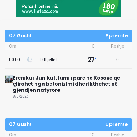
07 Gusht
E premte
Ora
°C
Reshje
27
°
00:00
I kthjellët
0
Ereniku i Junikut, lumi i parë në Kosovë që
çlirohet nga betonizimi dhe rikthehet në
gjendjen natyrore
8/6/2026
07 Gusht
E premte
Ora
°C
Reshje