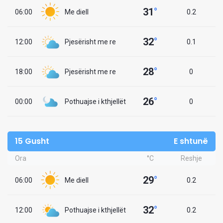
31
°
06:00
Me diell
0.2
32
°
12:00
Pjesërisht me re
0.1
28
°
18:00
Pjesërisht me re
0
26
°
00:00
Pothuajse i kthjellët
0
15 Gusht
E shtunë
Ora
°C
Reshje
29
°
06:00
Me diell
0.2
32
°
12:00
Pothuajse i kthjellët
0.2