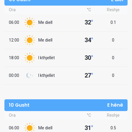
Ora
°C
Reshje
32
°
06:00
Me diell
0.1
34
°
12:00
Me diell
0
30
°
18:00
I kthjellët
0
27
°
00:00
I kthjellët
0
10 Gusht
E hënë
Ora
°C
Reshje
31
°
06:00
Me diell
0.5