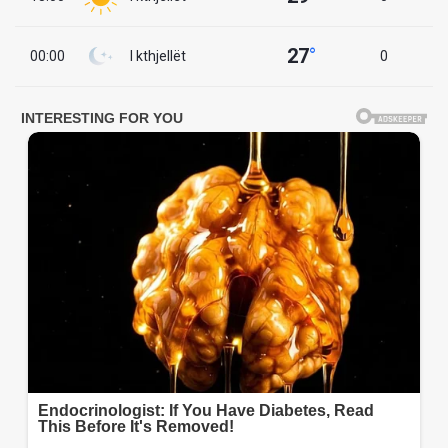
27
°
00:00
I kthjellët
0