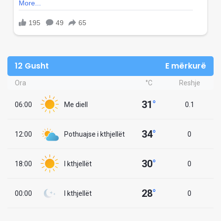
12 Gusht
E mërkurë
Ora
°C
Reshje
31
°
06:00
Me diell
0.1
34
°
12:00
Pothuajse i kthjellët
0
30
°
18:00
I kthjellët
0
28
°
00:00
I kthjellët
0