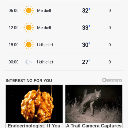
32
°
06:00
Me diell
0
33
°
12:00
Me diell
0
30
°
18:00
I kthjellët
0
27
°
00:00
I kthjellët
0