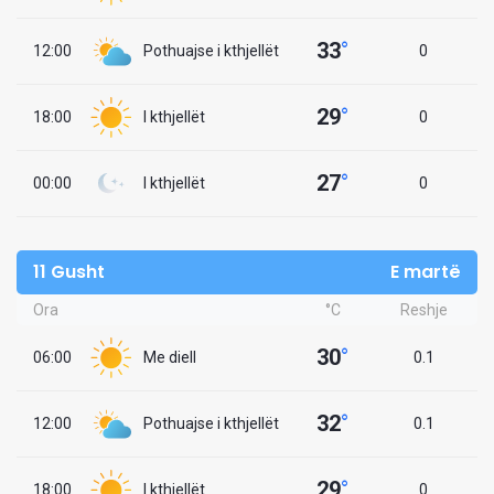
33
°
12:00
Pothuajse i kthjellët
0
29
°
18:00
I kthjellët
0
27
°
00:00
I kthjellët
0
11 Gusht
E martë
Ora
°C
Reshje
30
°
06:00
Me diell
0.1
32
°
12:00
Pothuajse i kthjellët
0.1
29
°
18:00
I kthjellët
0