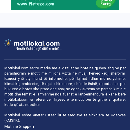
Nesër është një ditë e mirë...
Motilokal.com është media më e vizituar në botë në gjuhën shqipe për
parashikimin e motit me miliona vizita në muaj. Përveç këtij shërbimi,
lexuesi ynë aty mund të informohet për lajmet lidhur me ndryshimet
klimatike, ambientin, të rejat shkencore, shëndetësinë, reportazhet për
bukuritë e botës shqiptare dhe asaj së egër. Saktësia në parashikimin e
motit dhe temat e larmishme nga fushat e lartpërmendura e kanë bërë
motilokal.com
si referencën kryesore të motit për të gjithë shqiptarët
kudo që ata ndodhen.
Motilokal është anëtar i
Këshillit të Mediave të Shkruara të Kosovës
(KMShK).
Moti në Shqipëri