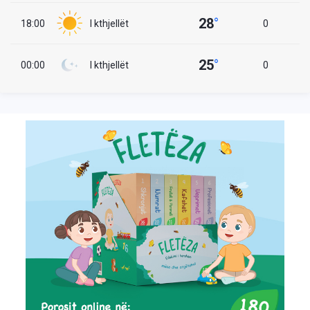
28
°
18:00
I kthjellët
0
25
°
00:00
I kthjellët
0