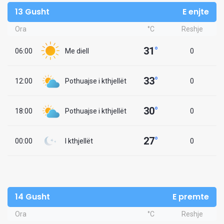
13 Gusht
E enjte
Ora
°C
Reshje
31
°
06:00
Me diell
0
33
°
12:00
Pothuajse i kthjellët
0
30
°
18:00
Pothuajse i kthjellët
0
27
°
00:00
I kthjellët
0
14 Gusht
E premte
Ora
°C
Reshje