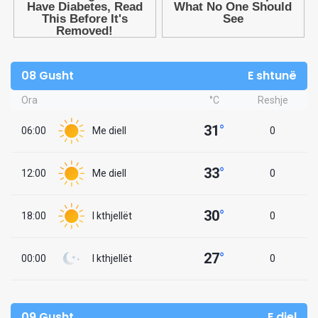
08 Gusht
E shtunë
Ora
°C
Reshje
31
°
06:00
Me diell
0
33
°
12:00
Me diell
0
30
°
18:00
I kthjellët
0
27
°
00:00
I kthjellët
0
09 Gusht
E diel