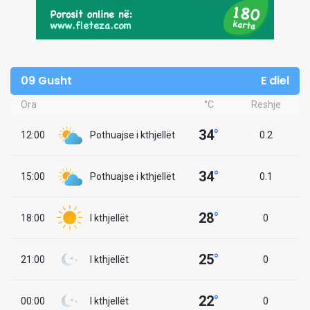
09 Gusht
E diel
Ora
°C
Reshje
34
°
12:00
Pothuajse i kthjellët
0.2
34
°
15:00
Pothuajse i kthjellët
0.1
28
°
18:00
I kthjellët
0
25
°
21:00
I kthjellët
0
22
°
00:00
I kthjellët
0