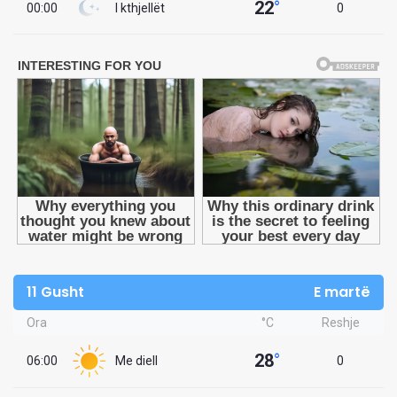
22
°
00:00
I kthjellët
0
11 Gusht
E martë
Ora
°C
Reshje
28
°
06:00
Me diell
0