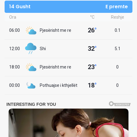
14 Gusht
E premte
Ora
°C
Reshje
26
°
06:00
Pjesërisht me re
0.1
32
°
12:00
Shi
5.1
23
°
18:00
Pjesërisht me re
0
18
°
00:00
Pothuajse i kthjellët
0