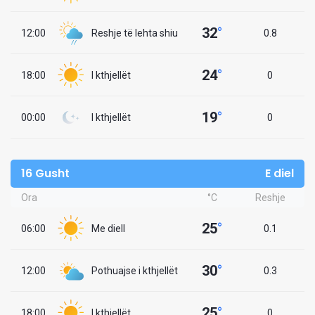
32
°
12:00
Reshje të lehta shiu
0.8
24
°
18:00
I kthjellët
0
19
°
00:00
I kthjellët
0
16 Gusht
E diel
Ora
°C
Reshje
25
°
06:00
Me diell
0.1
30
°
12:00
Pothuajse i kthjellët
0.3
25
°
18:00
I kthjellët
0