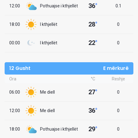
36
°
12:00
Pothuajse i kthjellët
0.1
28
°
18:00
I kthjellët
0
22
°
00:00
I kthjellët
0
12 Gusht
E mërkurë
Ora
°C
Reshje
27
°
06:00
Me diell
0
36
°
12:00
Me diell
0
29
°
18:00
Pothuajse i kthjellët
0