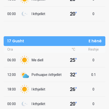
20
°
00:00
I kthjellët
0
17 Gusht
E hënë
Ora
°C
Reshje
25
°
06:00
Me diell
0
32
°
12:00
Pothuajse i kthjellët
0.1
26
°
18:00
I kthjellët
0
20
°
00:00
I kthjellët
0