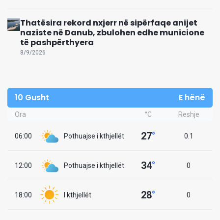
Thatësira rekord nxjerr në sipërfaqe anijet
naziste në Danub, zbulohen edhe municione
të pashpërthyera
8/9/2026
10 Gusht
E hënë
Ora
°C
Reshje
27
°
06:00
Pothuajse i kthjellët
0.1
34
°
12:00
Pothuajse i kthjellët
0
28
°
18:00
I kthjellët
0