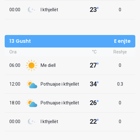
23
°
00:00
I kthjellët
0
13 Gusht
E enjte
Ora
°C
Reshje
27
°
06:00
Me diell
0
34
°
12:00
Pothuajse i kthjellët
0.3
26
°
18:00
Pothuajse i kthjellët
0
22
°
00:00
I kthjellët
0