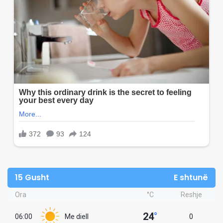
15 Gusht
E shtunë
Ora
°C
Reshje
24
°
06:00
Me diell
0