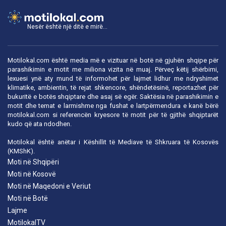
Nesër është një ditë e mirë...
Motilokal.com është media më e vizituar në botë në gjuhën shqipe për
parashikimin e motit me miliona vizita në muaj. Përveç këtij shërbimi,
lexuesi ynë aty mund të informohet për lajmet lidhur me ndryshimet
klimatike, ambientin, të rejat shkencore, shëndetësinë, reportazhet për
bukuritë e botës shqiptare dhe asaj së egër. Saktësia në parashikimin e
motit dhe temat e larmishme nga fushat e lartpërmendura e kanë bërë
motilokal.com
si referencën kryesore të motit për të gjithë shqiptarët
kudo që ata ndodhen.
Motilokal është anëtar i
Këshillit të Mediave të Shkruara të Kosovës
(KMShK).
Moti në Shqipëri
Moti në Kosovë
Moti në Maqedoni e Veriut
Moti në Botë
Lajme
MotilokalTV