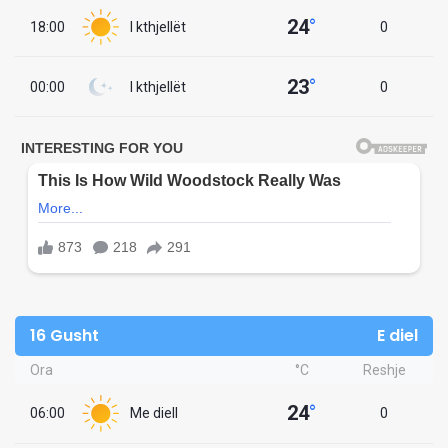
24
°
18:00
I kthjellët
0
23
°
00:00
I kthjellët
0
16 Gusht
E diel
Ora
°C
Reshje
24
°
06:00
Me diell
0