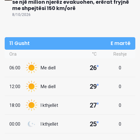
se një milion njerëz evakuohen, erërat fryjnë
me shpejtësi 150 km/orë
8/10/2026
11 Gusht
E martë
Ora
°C
Reshje
26
°
06:00
Me diell
0
29
°
12:00
Me diell
0
27
°
18:00
I kthjellët
0
25
°
00:00
I kthjellët
0