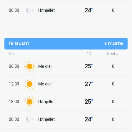
24
°
00:00
I kthjellët
0
18 Gusht
E martë
Ora
°C
Reshje
25
°
06:00
Me diell
0
27
°
12:00
Me diell
0
25
°
18:00
I kthjellët
0
24
°
00:00
I kthjellët
0