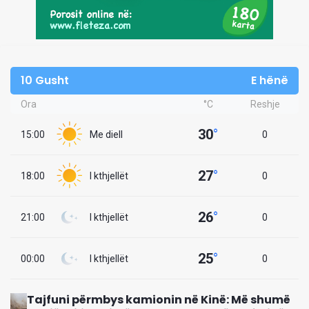
10 Gusht
E hënë
Ora
°C
Reshje
30
°
15:00
Me diell
0
27
°
18:00
I kthjellët
0
26
°
21:00
I kthjellët
0
25
°
00:00
I kthjellët
0
Tajfuni përmbys kamionin në Kinë: Më shumë