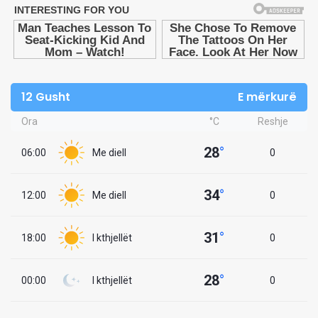
12 Gusht
E mërkurë
Ora
°C
Reshje
28
°
06:00
Me diell
0
34
°
12:00
Me diell
0
31
°
18:00
I kthjellët
0
28
°
00:00
I kthjellët
0