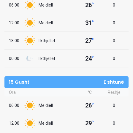
26
°
06:00
Me diell
0
31
°
12:00
Me diell
0
27
°
18:00
I kthjellët
0
24
°
00:00
I kthjellët
0
15 Gusht
E shtunë
Ora
°C
Reshje
26
°
06:00
Me diell
0
29
°
12:00
Me diell
0