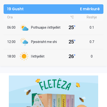
19 Gusht
E mërkurë
Ora
°C
Reshje
25
°
06:00
Pothuajse i kthjellët
0.1
25
°
12:00
Pjesërisht me shi
0.7
26
°
18:00
I kthjellët
0