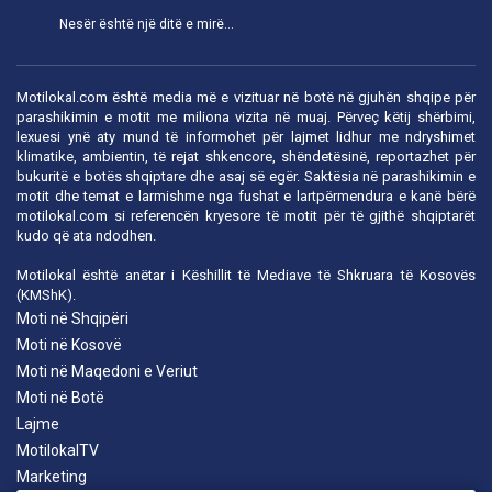
Nesër është një ditë e mirë...
Motilokal.com është media më e vizituar në botë në gjuhën shqipe për
parashikimin e motit me miliona vizita në muaj. Përveç këtij shërbimi,
lexuesi ynë aty mund të informohet për lajmet lidhur me ndryshimet
klimatike, ambientin, të rejat shkencore, shëndetësinë, reportazhet për
bukuritë e botës shqiptare dhe asaj së egër. Saktësia në parashikimin e
motit dhe temat e larmishme nga fushat e lartpërmendura e kanë bërë
motilokal.com
si referencën kryesore të motit për të gjithë shqiptarët
kudo që ata ndodhen.
Motilokal është anëtar i
Këshillit të Mediave të Shkruara të Kosovës
(KMShK).
Moti në Shqipëri
Moti në Kosovë
Moti në Maqedoni e Veriut
Moti në Botë
Lajme
MotilokalTV
Marketing