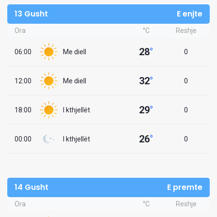
13 Gusht
E enjte
Ora
°C
Reshje
28
°
06:00
Me diell
0
32
°
12:00
Me diell
0
29
°
18:00
I kthjellët
0
26
°
00:00
I kthjellët
0
14 Gusht
E premte
Ora
°C
Reshje