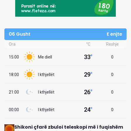
06 Gusht
E enjte
Ora
°C
Reshje
33
°
15:00
Me diell
0
29
°
18:00
I kthjellët
0
26
°
21:00
I kthjellët
0
24
°
00:00
I kthjellët
0
Shikoni çfarë zbuloi teleskopi më i fuqishëm