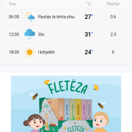
Ora
°C
Reshje
27
°
06:00
Reshje të lehta shiu
0.6
31
°
12:00
Shi
2.3
24
°
18:00
I kthjellët
0