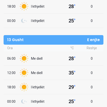
28
°
18:00
I kthjellët
0
25
°
00:00
I kthjellët
0
13 Gusht
E enjte
Ora
°C
Reshje
28
°
06:00
Me diell
0
35
°
12:00
Me diell
0
29
°
18:00
I kthjellët
0
25
°
00:00
I kthjellët
0