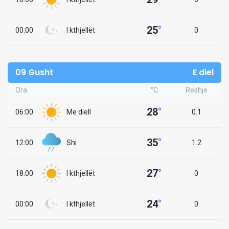
25
°
00:00
I kthjellët
0
09 Gusht
E diel
Ora
°C
Reshje
28
°
06:00
Me diell
0.1
35
°
12:00
Shi
1.2
27
°
18:00
I kthjellët
0
24
°
00:00
I kthjellët
0