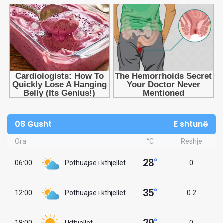
08 Gusht
E shtunë
Ora
°C
Reshje
28
°
06:00
Pothuajse i kthjellët
0
35
°
12:00
Pothuajse i kthjellët
0.2
29
°
18:00
I kthjellët
0