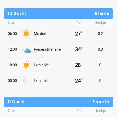
10 Gusht
E hënë
Ora
°C
Reshje
27
°
06:00
Me diell
0.2
34
°
12:00
Pjesërisht me re
0.3
28
°
18:00
I kthjellët
0
24
°
00:00
I kthjellët
0
11 Gusht
E martë
Ora
°C
Reshje