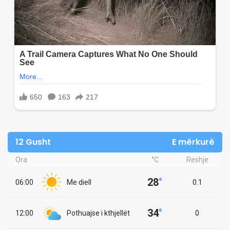
12 Gusht
E mërkurë
Ora
°C
Reshje
28
°
06:00
Me diell
0.1
34
°
12:00
Pothuajse i kthjellët
0