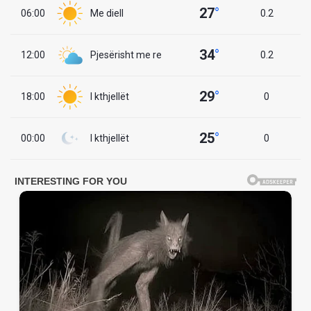
27
°
06:00
Me diell
0.2
34
°
12:00
Pjesërisht me re
0.2
29
°
18:00
I kthjellët
0
25
°
00:00
I kthjellët
0