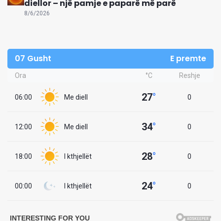
diellor – një pamje e paparë më parë
8/6/2026
07 Gusht
E premte
Ora
°C
Reshje
27
°
06:00
Me diell
0
34
°
12:00
Me diell
0
28
°
18:00
I kthjellët
0
24
°
00:00
I kthjellët
0