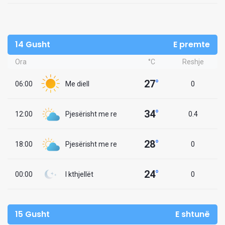
14 Gusht
E premte
Ora
°C
Reshje
27
°
06:00
Me diell
0
34
°
12:00
Pjesërisht me re
0.4
28
°
18:00
Pjesërisht me re
0
24
°
00:00
I kthjellët
0
15 Gusht
E shtunë