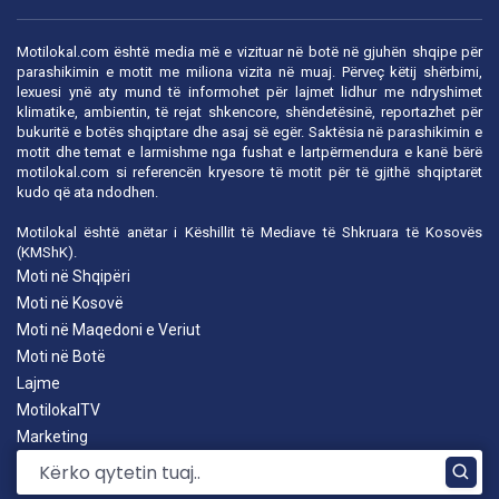
Motilokal.com është media më e vizituar në botë në gjuhën shqipe për
parashikimin e motit me miliona vizita në muaj. Përveç këtij shërbimi,
lexuesi ynë aty mund të informohet për lajmet lidhur me ndryshimet
klimatike, ambientin, të rejat shkencore, shëndetësinë, reportazhet për
bukuritë e botës shqiptare dhe asaj së egër. Saktësia në parashikimin e
motit dhe temat e larmishme nga fushat e lartpërmendura e kanë bërë
motilokal.com
si referencën kryesore të motit për të gjithë shqiptarët
kudo që ata ndodhen.
Motilokal është anëtar i
Këshillit të Mediave të Shkruara të Kosovës
(KMShK).
Moti në Shqipëri
Moti në Kosovë
Moti në Maqedoni e Veriut
Moti në Botë
Lajme
MotilokalTV
Marketing