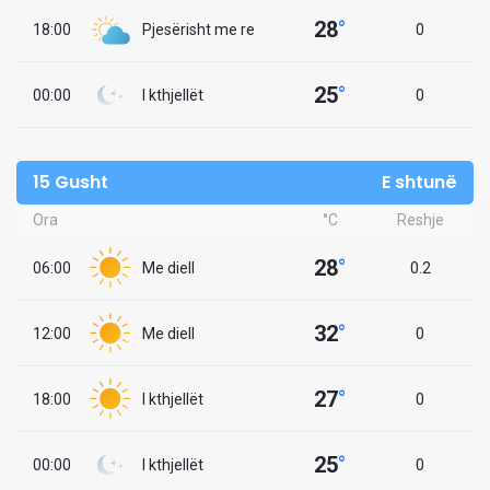
28
°
18:00
Pjesërisht me re
0
25
°
00:00
I kthjellët
0
15 Gusht
E shtunë
Ora
°C
Reshje
28
°
06:00
Me diell
0.2
32
°
12:00
Me diell
0
27
°
18:00
I kthjellët
0
25
°
00:00
I kthjellët
0