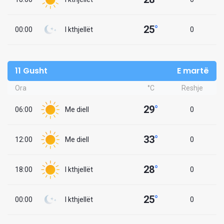
25
°
00:00
I kthjellët
0
11 Gusht
E martë
Ora
°C
Reshje
29
°
06:00
Me diell
0
33
°
12:00
Me diell
0
28
°
18:00
I kthjellët
0
25
°
00:00
I kthjellët
0