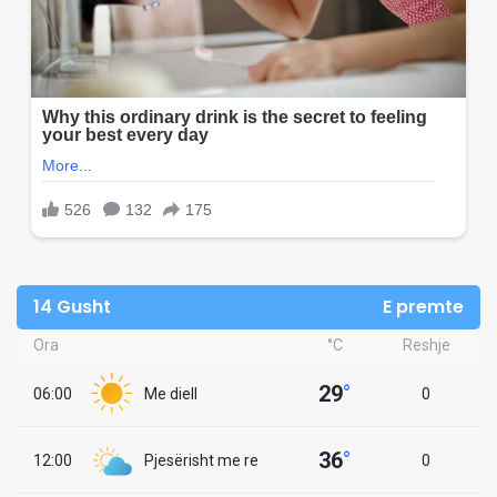
14 Gusht
E premte
Ora
°C
Reshje
29
°
06:00
Me diell
0
36
°
12:00
Pjesërisht me re
0