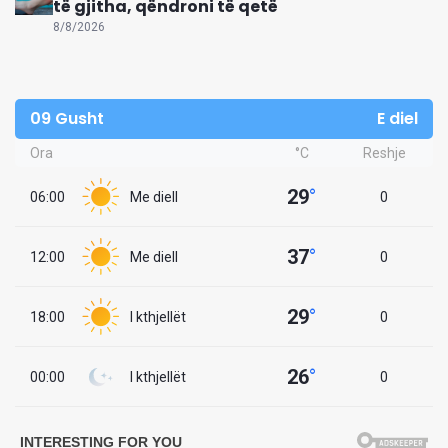
të gjitha, qëndroni të qetë
8/8/2026
09 Gusht
E diel
Ora
°C
Reshje
29
°
06:00
Me diell
0
37
°
12:00
Me diell
0
29
°
18:00
I kthjellët
0
26
°
00:00
I kthjellët
0