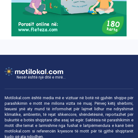
Nesër është një ditë e mirë...
Motilokal.com është media më e vizituar në botë në gjuhën shqipe për
parashikimin e motit me miliona vizita në muaj. Përveç këtij shërbimi,
lexuesi ynë aty mund të informohet për lajmet lidhur me ndryshimet
klimatike, ambientin, të rejat shkencore, shëndetësinë, reportazhet për
bukuritë e botës shqiptare dhe asaj së egër. Saktësia në parashikimin e
motit dhe temat e larmishme nga fushat e lartpërmendura e kanë bërë
motilokal.com
si referencën kryesore të motit për të gjithë shqiptarët
kudo që ata ndodhen.