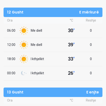
12 Gusht
E mërkurë
Ora
°C
Reshje
30
°
06:00
Me diell
0
39
°
12:00
Me diell
0
33
°
18:00
I kthjellët
0
26
°
00:00
I kthjellët
0
13 Gusht
E enjte
Ora
°C
Reshje