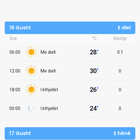
16 Gusht
E diel
Ora
°C
Reshje
28
°
06:00
Me diell
0.1
30
°
12:00
Me diell
0
26
°
18:00
I kthjellët
0
24
°
00:00
I kthjellët
0
17 Gusht
E hënë