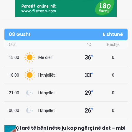
08 Gusht
E shtunë
Ora
°C
Reshje
36
°
15:00
Me diell
0
33
°
18:00
I kthjellët
0
29
°
21:00
I kthjellët
0
26
°
00:00
I kthjellët
0
Çfarë të bëni nëse ju kap ngërçi në det – mbi