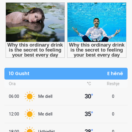
10 Gusht
E hënë
Ora
°C
Reshje
30
°
06:00
Me diell
0
35
°
12:00
Me diell
0
28
°
18:00
I kthjellët
0