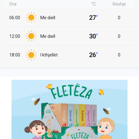
Ora
°C
Reshje
27
°
06:00
Me diell
0
30
°
12:00
Me diell
0
26
°
18:00
I kthjellët
0