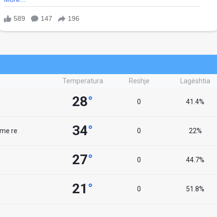
Temperatura
Reshje
Lagështia
28
°
0
41.4%
34
°
 me re
0
22%
27
°
0
44.7%
21
°
0
51.8%