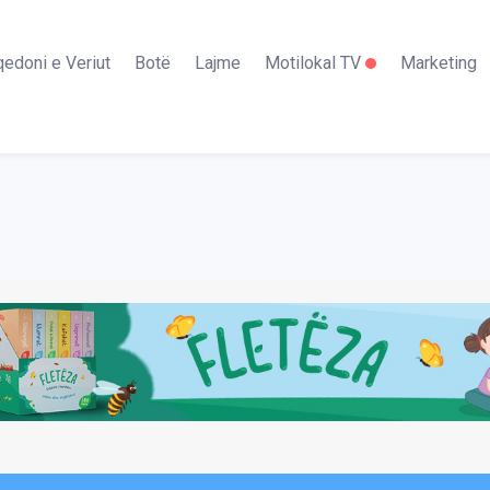
edoni e Veriut
Botë
Lajme
Motilokal TV
Marketing