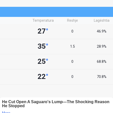
Temperatura
Reshje
Lagështia
27
°
0
46.9%
35
°
1.5
28.9%
25
°
0
68.8%
22
°
0
70.8%