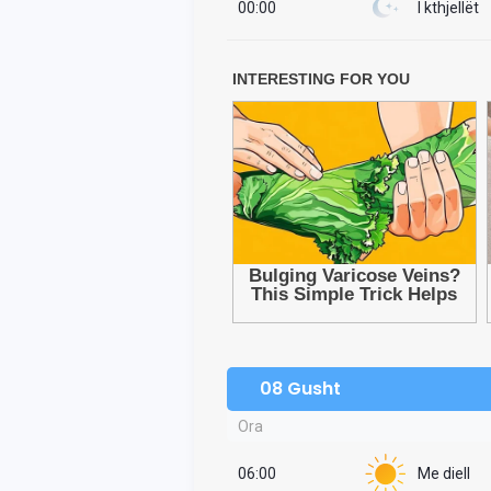
00:00
I kthjellët
08 Gusht
Ora
06:00
Me diell