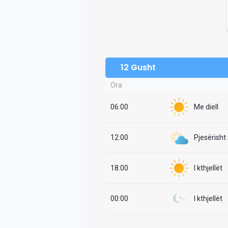
12 Gusht
Ora
06:00
Me diell
12:00
Pjesërisht
18:00
I kthjellët
00:00
I kthjellët