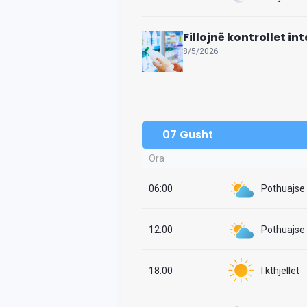
Fillojnë kontrollet i
8/5/2026
07 Gusht
Ora
06:00
Pothuajse i
12:00
Pothuajse i
18:00
I kthjellët