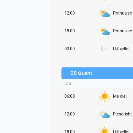
12:00
Pothuajse i
18:00
Pothuajse i
00:00
I kthjellët
09 Gusht
Ora
06:00
Me diell
12:00
Pjesërisht
18:00
I kthjellët