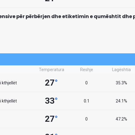
ntensive për përbërjen dhe etiketimin e qumështit dh
Temperatura
Reshje
Lagështia
27
°
 kthjellët
0
35.3%
33
°
 kthjellët
0.1
24.1%
27
°
0
47.2%