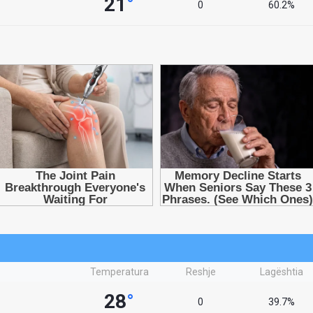
21
°
0
60.2%
Temperatura
Reshje
Lagështia
28
°
0
39.7%