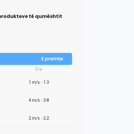
e produkteve të qumështit
E premte
Era
1 m/s
- 1.3
4 m/s
- 3.8
2 m/s
- 2.2