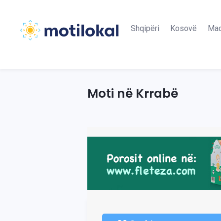
Shqipëri
Kosovë
Maq
Moti në Krrabë