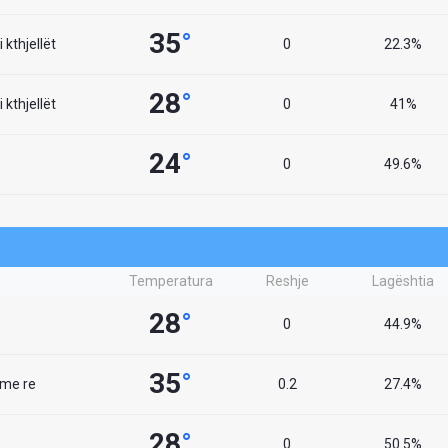
35
°
 kthjellët
0
22.3%
28
°
 kthjellët
0
41%
24
°
0
49.6%
Temperatura
Reshje
Lagështia
28
°
0
44.9%
35
°
 me re
0.2
27.4%
28
°
0
50.5%