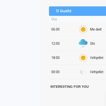
11 Gusht
Ora
06:00
Me diell
12:00
Shi
18:00
I kthjellët
00:00
I kthjellët