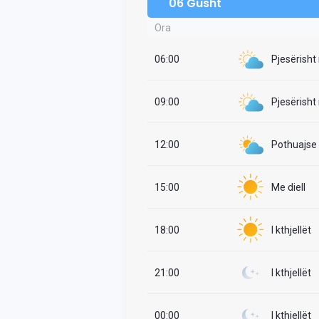
06 Gusht
Ora
06:00
Pjesërisht
09:00
Pjesërisht
12:00
Pothuajse i
15:00
Me diell
18:00
I kthjellët
21:00
I kthjellët
00:00
I kthjellët