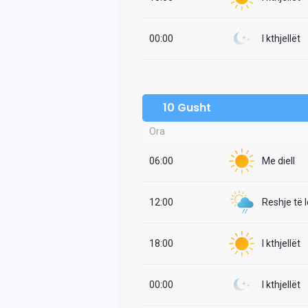
00:00
I kthjellët
10 Gusht
Ora
06:00
Me diell
12:00
Reshje të 
18:00
I kthjellët
00:00
I kthjellët