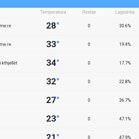
Temperatura
Reshje
Lagështia
28
°
 me re
0
30.6%
33
°
 me re
0
19.4%
34
°
 kthjellët
0
17.7%
32
°
0
22.8%
27
°
0
36.7%
23
°
0
47.1%
21
°
0
47.9%