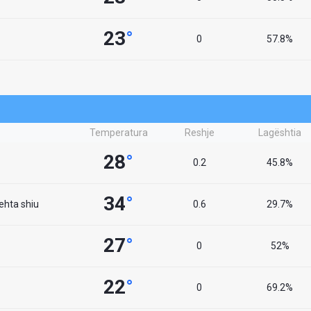
23
°
0
57.8%
Temperatura
Reshje
Lagështia
28
°
0.2
45.8%
34
°
lehta shiu
0.6
29.7%
27
°
0
52%
22
°
0
69.2%