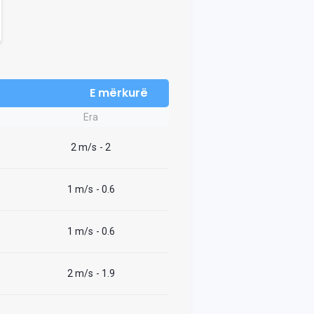
E mërkurë
Era
2 m/s
- 2
1 m/s
- 0.6
1 m/s
- 0.6
2 m/s
- 1.9