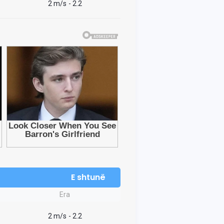
2 m/s
- 2.2
E shtunë
Era
2 m/s
- 2.2