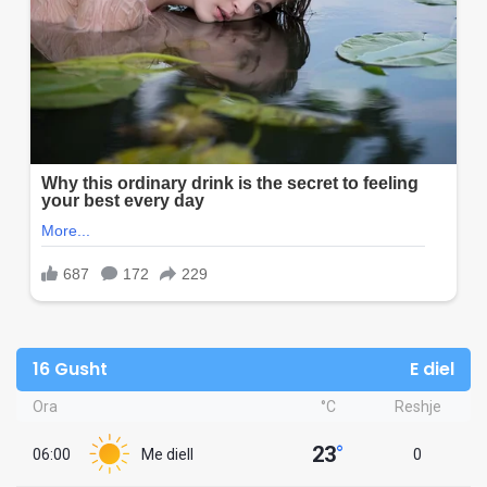
16 Gusht
E diel
Ora
°C
Reshje
23
°
06:00
Me diell
0