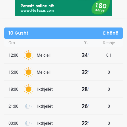
10 Gusht
E hënë
Ora
°C
Reshje
34
°
12:00
Me diell
0.1
32
°
15:00
Me diell
0
28
°
18:00
I kthjellët
0
26
°
21:00
I kthjellët
0
22
°
00:00
I kthjellët
0