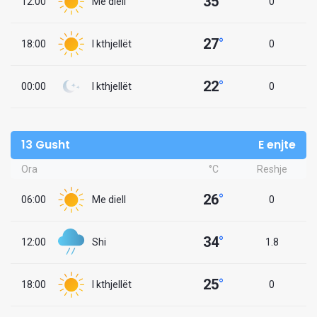
35
°
12:00
Me diell
0
27
°
18:00
I kthjellët
0
22
°
00:00
I kthjellët
0
13 Gusht
E enjte
Ora
°C
Reshje
26
°
06:00
Me diell
0
34
°
12:00
Shi
1.8
25
°
18:00
I kthjellët
0