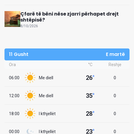
Çfarë të bëni nëse zjarri përhapet drejt
shtëpisë?
8/10/2026
11 Gusht
E martë
Ora
°C
Reshje
26
°
06:00
Me diell
0
35
°
12:00
Me diell
0
28
°
18:00
I kthjellët
0
23
°
00:00
I kthjellët
0