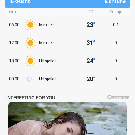
15 Gusht
E shtunë
Ora
°C
Reshje
23
°
06:00
Me diell
0.1
31
°
12:00
Me diell
0
24
°
18:00
I kthjellët
0
20
°
00:00
I kthjellët
0