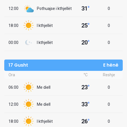
31
°
12:00
Pothuajse i kthjellët
0
25
°
18:00
I kthjellët
0
20
°
00:00
I kthjellët
0
17 Gusht
E hënë
Ora
°C
Reshje
23
°
06:00
Me diell
0
33
°
12:00
Me diell
0
26
°
18:00
I kthjellët
0