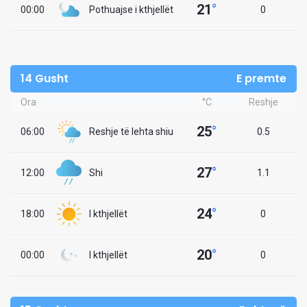
21
°
00:00
Pothuajse i kthjellët
0
14 Gusht
E premte
Ora
°C
Reshje
25
°
06:00
Reshje të lehta shiu
0.5
27
°
12:00
Shi
1.1
24
°
18:00
I kthjellët
0
20
°
00:00
I kthjellët
0