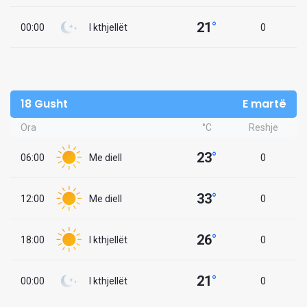
21
°
00:00
I kthjellët
0
18 Gusht
E martë
Ora
°C
Reshje
23
°
06:00
Me diell
0
33
°
12:00
Me diell
0
26
°
18:00
I kthjellët
0
21
°
00:00
I kthjellët
0