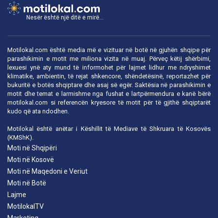
Nesër është një ditë e mirë...
Motilokal.com është media më e vizituar në botë në gjuhën shqipe për
parashikimin e motit me miliona vizita në muaj. Përveç këtij shërbimi,
lexuesi ynë aty mund të informohet për lajmet lidhur me ndryshimet
klimatike, ambientin, të rejat shkencore, shëndetësinë, reportazhet për
bukuritë e botës shqiptare dhe asaj së egër. Saktësia në parashikimin e
motit dhe temat e larmishme nga fushat e lartpërmendura e kanë bërë
motilokal.com
si referencën kryesore të motit për të gjithë shqiptarët
kudo që ata ndodhen.
Motilokal është anëtar i
Këshillit të Mediave të Shkruara të Kosovës
(KMShK).
Moti në Shqipëri
Moti në Kosovë
Moti në Maqedoni e Veriut
Moti në Botë
Lajme
MotilokalTV
Marketing