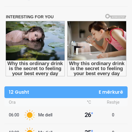
12 Gusht
E mërkurë
Ora
°C
Reshje
26
°
06:00
Me diell
0