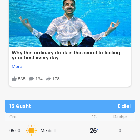
16 Gusht
E diel
Ora
°C
Reshje
26
°
06:00
Me diell
0