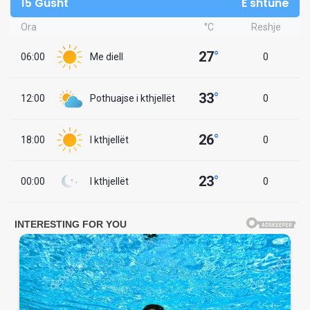
15 Gusht
E shtunë
Ora
°C
Reshje
27
°
06:00
Me diell
0
33
°
12:00
Pothuajse i kthjellët
0
26
°
18:00
I kthjellët
0
23
°
00:00
I kthjellët
0