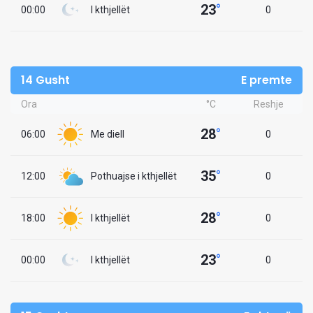
23
°
00:00
I kthjellët
0
14 Gusht
E premte
Ora
°C
Reshje
28
°
06:00
Me diell
0
35
°
12:00
Pothuajse i kthjellët
0
28
°
18:00
I kthjellët
0
23
°
00:00
I kthjellët
0