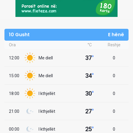
10 Gusht
E hënë
Ora
°C
Reshje
37
°
12:00
Me diell
0
34
°
15:00
Me diell
0
30
°
18:00
I kthjellët
0
27
°
21:00
I kthjellët
0
25
°
00:00
I kthjellët
0