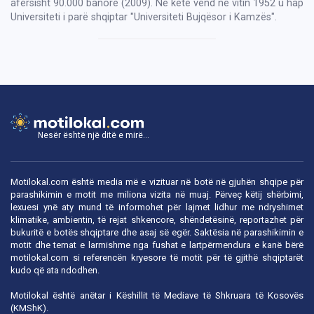
afërsisht 90.000 banorë (2009). Në këtë vend në vitin 1952 u hap
Universiteti i parë shqiptar "Universiteti Bujqësor i Kamzës".
Nesër është një ditë e mirë...
Motilokal.com është media më e vizituar në botë në gjuhën shqipe për
parashikimin e motit me miliona vizita në muaj. Përveç këtij shërbimi,
lexuesi ynë aty mund të informohet për lajmet lidhur me ndryshimet
klimatike, ambientin, të rejat shkencore, shëndetësinë, reportazhet për
bukuritë e botës shqiptare dhe asaj së egër. Saktësia në parashikimin e
motit dhe temat e larmishme nga fushat e lartpërmendura e kanë bërë
motilokal.com
si referencën kryesore të motit për të gjithë shqiptarët
kudo që ata ndodhen.
Motilokal është anëtar i
Këshillit të Mediave të Shkruara të Kosovës
(KMShK).