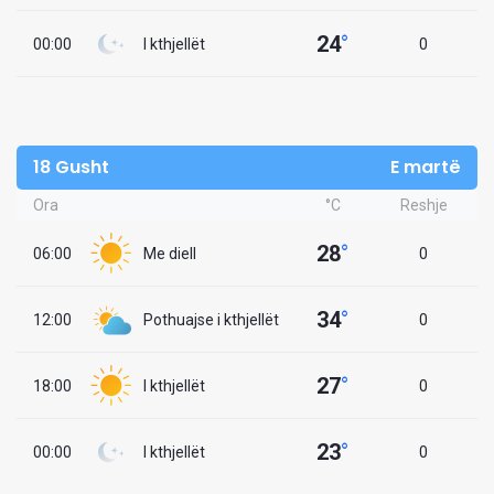
24
°
00:00
I kthjellët
0
18 Gusht
E martë
Ora
°C
Reshje
28
°
06:00
Me diell
0
34
°
12:00
Pothuajse i kthjellët
0
27
°
18:00
I kthjellët
0
23
°
00:00
I kthjellët
0