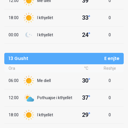
39
°
12:00
Me diell
0
33
°
18:00
I kthjellët
0
24
°
00:00
I kthjellët
0
13 Gusht
E enjte
Ora
°C
Reshje
30
°
06:00
Me diell
0
37
°
12:00
Pothuajse i kthjellët
0
29
°
18:00
I kthjellët
0