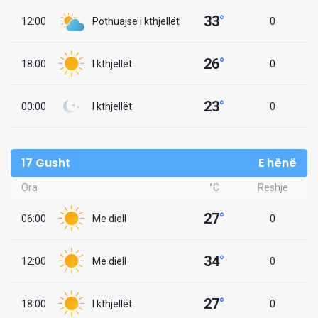
33
°
12:00
Pothuajse i kthjellët
0
26
°
18:00
I kthjellët
0
23
°
00:00
I kthjellët
0
17 Gusht
E hënë
Ora
°C
Reshje
27
°
06:00
Me diell
0
34
°
12:00
Me diell
0
27
°
18:00
I kthjellët
0