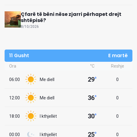
Çfarë të bëni nëse zjarri përhapet drejt
shtëpisë?
8/10/2026
11 Gusht
E martë
Ora
°C
Reshje
29
°
06:00
Me diell
0
36
°
12:00
Me diell
0
30
°
18:00
I kthjellët
0
25
°
00:00
I kthjellët
0