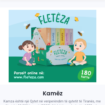
Kamëz
Kamza është një Qytet në veriperëndim të qytetit të Tiranës, me