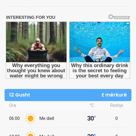
12 Gusht
E mërkurë
Ora
°C
Reshje
30
°
06:00
Me diell
0