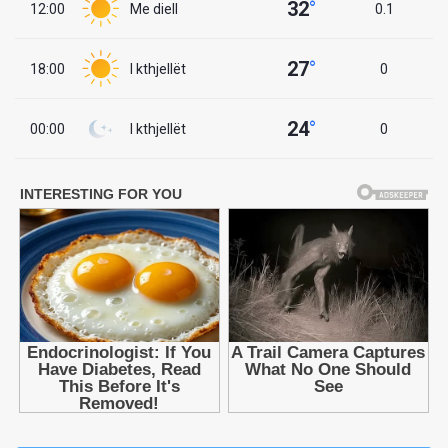
32
°
12:00
Me diell
0.1
27
°
18:00
I kthjellët
0
24
°
00:00
I kthjellët
0