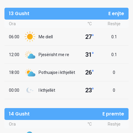
13 Gusht
E enjte
Ora
°C
Reshje
27
°
06:00
Me diell
0.1
31
°
12:00
Pjesërisht me re
0.1
26
°
18:00
Pothuajse i kthjellët
0
23
°
00:00
I kthjellët
0
14 Gusht
E premte
Ora
°C
Reshje