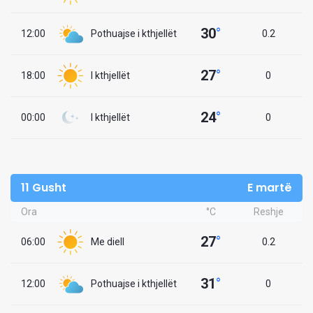
30
°
12:00
Pothuajse i kthjellët
0.2
27
°
18:00
I kthjellët
0
24
°
00:00
I kthjellët
0
11 Gusht
E martë
Ora
°C
Reshje
27
°
06:00
Me diell
0.2
31
°
12:00
Pothuajse i kthjellët
0