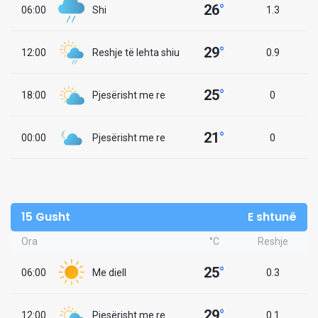
26
°
06:00
Shi
1.3
29
°
12:00
Reshje të lehta shiu
0.9
25
°
18:00
Pjesërisht me re
0
21
°
00:00
Pjesërisht me re
0
15 Gusht
E shtunë
Ora
°C
Reshje
25
°
06:00
Me diell
0.3
29
°
12:00
Pjesërisht me re
0.1