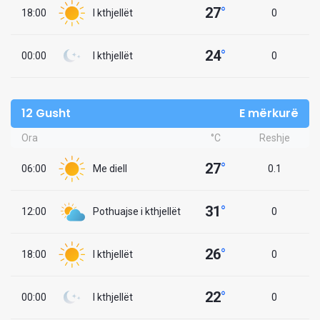
27
°
18:00
I kthjellët
0
24
°
00:00
I kthjellët
0
12 Gusht
E mërkurë
Ora
°C
Reshje
27
°
06:00
Me diell
0.1
31
°
12:00
Pothuajse i kthjellët
0
26
°
18:00
I kthjellët
0
22
°
00:00
I kthjellët
0