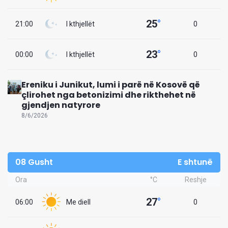
25
°
21:00
I kthjellët
0
23
°
00:00
I kthjellët
0
Ereniku i Junikut, lumi i parë në Kosovë që
çlirohet nga betonizimi dhe rikthehet në
gjendjen natyrore
8/6/2026
08 Gusht
E shtunë
Ora
°C
Reshje
27
°
06:00
Me diell
0