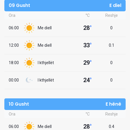
09 Gusht
E diel
Ora
°C
Reshje
28
°
06:00
Me diell
0
33
°
12:00
Me diell
0.1
29
°
18:00
I kthjellët
0
24
°
00:00
I kthjellët
0
10 Gusht
E hënë
Ora
°C
Reshje
28
°
06:00
Me diell
0.4