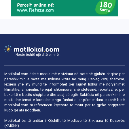
Nesër është një ditë e mirë...
Motilokal.com është media më e vizituar në botë në gjuhën shqipe për
parashikimin e motit me miliona vizita në muaj. Përveç këtij shërbimi,
lexuesi ynë aty mund të informohet për lajmet lidhur me ndryshimet
klimatike, ambientin, të rejat shkencore, shëndetësinë, reportazhet për
bukuritë e botës shqiptare dhe asaj së egër. Saktësia në parashikimin e
motit dhe temat e larmishme nga fushat e lartpërmendura e kanë bërë
motilokal.com
si referencën kryesore të motit për të gjithë shqiptarët
kudo që ata ndodhen.
Motilokal është anëtar i
Këshillit të Mediave të Shkruara të Kosovës
(KMShK).