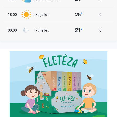
25
°
18:00
I kthjellët
0
21
°
00:00
I kthjellët
0