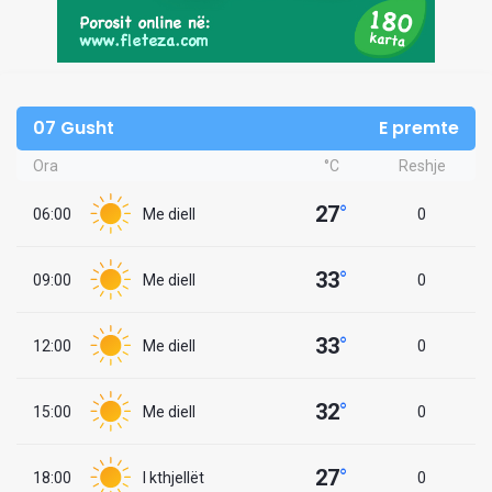
07 Gusht
E premte
Ora
°C
Reshje
27
°
06:00
Me diell
0
33
°
09:00
Me diell
0
33
°
12:00
Me diell
0
32
°
15:00
Me diell
0
27
°
18:00
I kthjellët
0