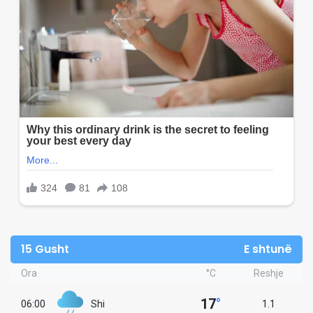
15 Gusht
E shtunë
Ora
°C
Reshje
17
°
06:00
Shi
1.1