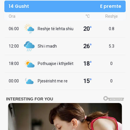
14 Gusht
E premte
Ora
°C
Reshje
20
°
06:00
Reshje të lehta shiu
0.8
26
°
12:00
Shi i madh
5.3
18
°
18:00
Pothuajse i kthjellët
0
15
°
00:00
Pjesërisht me re
0