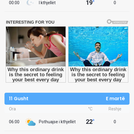
19
°
00:00
I kthjellët
0
11 Gusht
E martë
Ora
°C
Reshje
22
°
06:00
Pothuajse i kthjellët
0