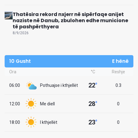
Thatësira rekord nxjerr në sipërfaqe anijet
naziste në Danub, zbulohen edhe municione
të pashpërthyera
8/9/2026
10 Gusht
E hënë
Ora
°C
Reshje
22
°
06:00
Pothuajse i kthjellët
0.3
28
°
12:00
Me diell
0
23
°
18:00
I kthjellët
0