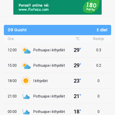
09 Gusht
E diel
Ora
°C
Reshje
29
°
12:00
Pothuajse i kthjellët
0.3
29
°
15:00
Pothuajse i kthjellët
0.2
23
°
18:00
I kthjellët
0
21
°
21:00
Pothuajse i kthjellët
0
18
°
00:00
Pothuajse i kthjellët
0