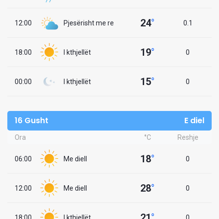
24
°
12:00
Pjesërisht me re
0.1
19
°
18:00
I kthjellët
0
15
°
00:00
I kthjellët
0
16 Gusht
E diel
Ora
°C
Reshje
18
°
06:00
Me diell
0
28
°
12:00
Me diell
0
21
°
18:00
I kthjellët
0