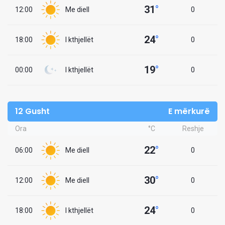
31
°
12:00
Me diell
0
24
°
18:00
I kthjellët
0
19
°
00:00
I kthjellët
0
12 Gusht
E mërkurë
Ora
°C
Reshje
22
°
06:00
Me diell
0
30
°
12:00
Me diell
0
24
°
18:00
I kthjellët
0