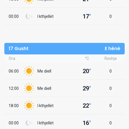
17
°
00:00
I kthjellët
0
17 Gusht
E hënë
Ora
°C
Reshje
20
°
06:00
Me diell
0
29
°
12:00
Me diell
0
22
°
18:00
I kthjellët
0
16
°
00:00
I kthjellët
0