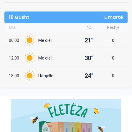
18 Gusht
E martë
Ora
°C
Reshje
21
°
06:00
Me diell
0
30
°
12:00
Me diell
0
24
°
18:00
I kthjellët
0