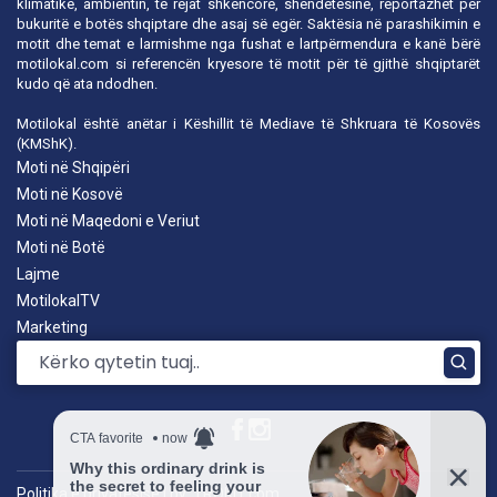
klimatike, ambientin, të rejat shkencore, shëndetësinë, reportazhet për
bukuritë e botës shqiptare dhe asaj së egër. Saktësia në parashikimin e
motit dhe temat e larmishme nga fushat e lartpërmendura e kanë bërë
motilokal.com
si referencën kryesore të motit për të gjithë shqiptarët
kudo që ata ndodhen.
Motilokal është anëtar i
Këshillit të Mediave të Shkruara të Kosovës
(KMShK).
Moti në Shqipëri
Moti në Kosovë
Moti në Maqedoni e Veriut
Moti në Botë
Lajme
MotilokalTV
Marketing
Politika e privatësisë
|
by: TROKIT.com