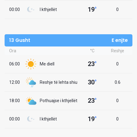
19
°
00:00
I kthjellët
0
13 Gusht
E enjte
Ora
°C
Reshje
23
°
06:00
Me diell
0
30
°
12:00
Reshje të lehta shiu
0.6
23
°
18:00
Pothuajse i kthjellët
0
19
°
00:00
I kthjellët
0