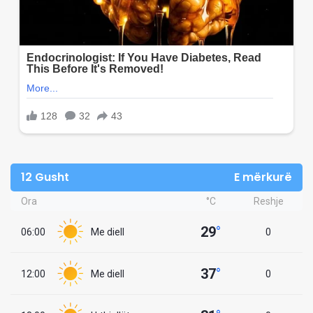
12 Gusht
E mërkurë
Ora
°C
Reshje
29
°
06:00
Me diell
0
37
°
12:00
Me diell
0