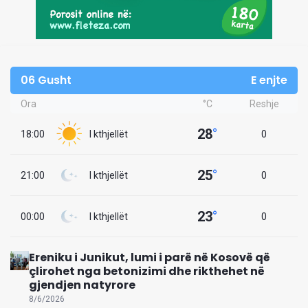
06 Gusht
E enjte
Ora
°C
Reshje
28
°
18:00
I kthjellët
0
25
°
21:00
I kthjellët
0
23
°
00:00
I kthjellët
0
Ereniku i Junikut, lumi i parë në Kosovë që
çlirohet nga betonizimi dhe rikthehet në
gjendjen natyrore
8/6/2026