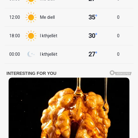
35
°
12:00
Me diell
0
30
°
18:00
I kthjellët
0
27
°
00:00
I kthjellët
0