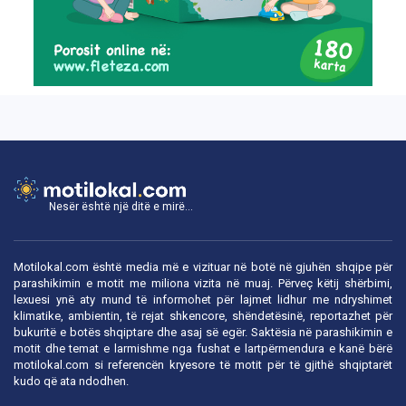
Nesër është një ditë e mirë...
Motilokal.com është media më e vizituar në botë në gjuhën shqipe për
parashikimin e motit me miliona vizita në muaj. Përveç këtij shërbimi,
lexuesi ynë aty mund të informohet për lajmet lidhur me ndryshimet
klimatike, ambientin, të rejat shkencore, shëndetësinë, reportazhet për
bukuritë e botës shqiptare dhe asaj së egër. Saktësia në parashikimin e
motit dhe temat e larmishme nga fushat e lartpërmendura e kanë bërë
motilokal.com
si referencën kryesore të motit për të gjithë shqiptarët
kudo që ata ndodhen.