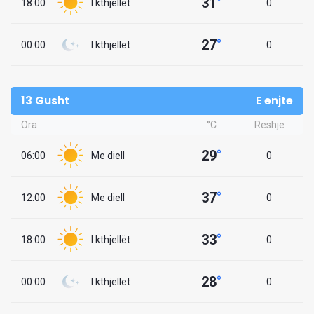
31
°
18:00
I kthjellët
0
27
°
00:00
I kthjellët
0
13 Gusht
E enjte
Ora
°C
Reshje
29
°
06:00
Me diell
0
37
°
12:00
Me diell
0
33
°
18:00
I kthjellët
0
28
°
00:00
I kthjellët
0