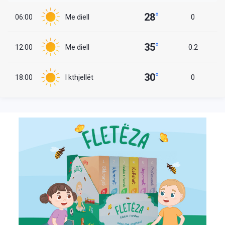
28
°
06:00
Me diell
0
35
°
12:00
Me diell
0.2
30
°
18:00
I kthjellët
0