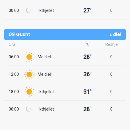
27
°
00:00
I kthjellët
0
09 Gusht
E diel
Ora
°C
Reshje
28
°
06:00
Me diell
0
36
°
12:00
Me diell
0
31
°
18:00
I kthjellët
0
28
°
00:00
I kthjellët
0