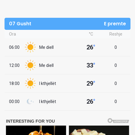
07 Gusht
E premte
Ora
°C
Reshje
26
°
06:00
Me diell
0
33
°
12:00
Me diell
0
29
°
18:00
I kthjellët
0
26
°
00:00
I kthjellët
0