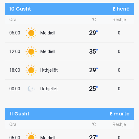
10 Gusht
E hënë
Ora
°C
Reshje
29
°
06:00
Me diell
0
35
°
12:00
Me diell
0
29
°
18:00
I kthjellët
0
25
°
00:00
I kthjellët
0
11 Gusht
E martë
Ora
°C
Reshje
27
°
06:00
Me diell
0