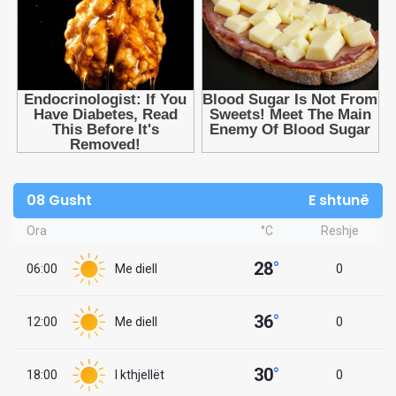
08 Gusht
E shtunë
Ora
°C
Reshje
28
°
06:00
Me diell
0
36
°
12:00
Me diell
0
30
°
18:00
I kthjellët
0