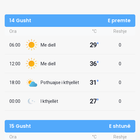
14 Gusht
E premte
Ora
°C
Reshje
29
°
06:00
Me diell
0
36
°
12:00
Me diell
0
31
°
18:00
Pothuajse i kthjellët
0
27
°
00:00
I kthjellët
0
15 Gusht
E shtunë
Ora
°C
Reshje