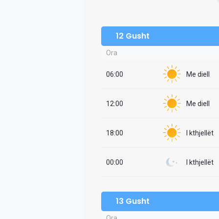
12 Gusht
Ora
06:00
Me diell
12:00
Me diell
18:00
I kthjellët
00:00
I kthjellët
13 Gusht
Ora