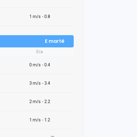
1 m/s
- 0.8
E martë
Era
0 m/s
- 0.4
3 m/s
- 3.4
2 m/s
- 2.2
1 m/s
- 1.2