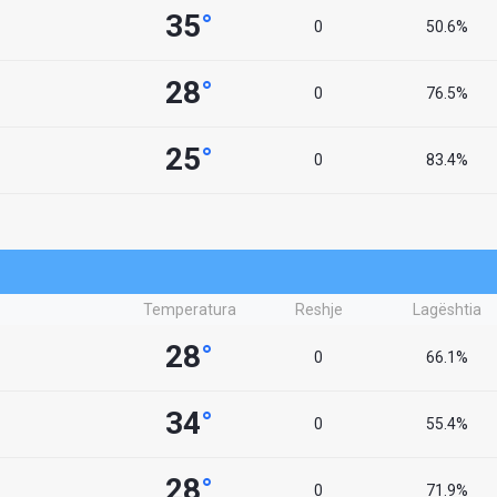
35
°
0
50.6%
28
°
0
76.5%
25
°
0
83.4%
Temperatura
Reshje
Lagështia
28
°
0
66.1%
34
°
0
55.4%
28
°
0
71.9%