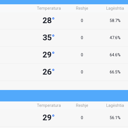
Temperatura
Reshje
Lagështia
28
°
0
58.7%
35
°
0
47.6%
29
°
0
64.6%
26
°
0
66.5%
Temperatura
Reshje
Lagështia
29
°
0
56.1%