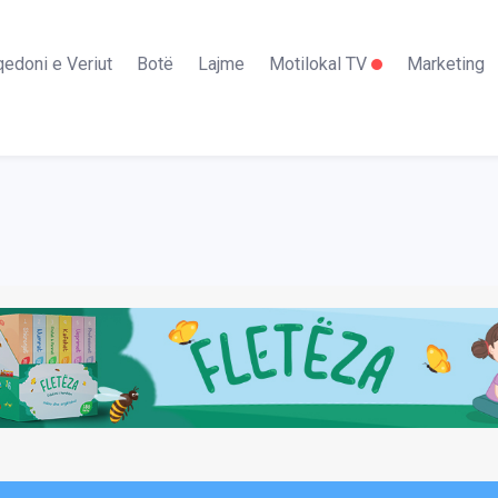
edoni e Veriut
Botë
Lajme
Motilokal TV
Marketing