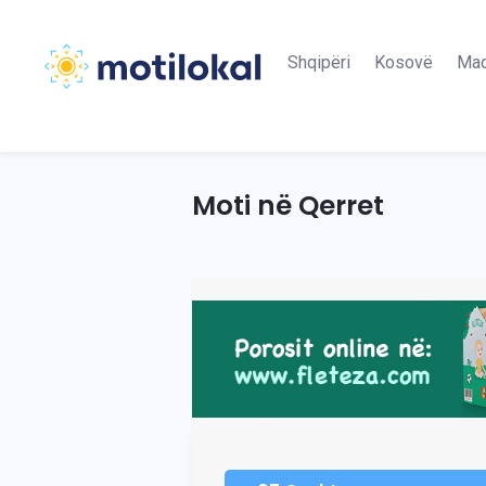
Shqipëri
Kosovë
Maq
Moti në Qerret