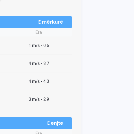
E mërkurë
Era
1 m/s
- 0.6
4 m/s
- 3.7
4 m/s
- 4.3
3 m/s
- 2.9
E enjte
Era