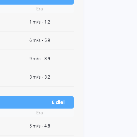
Era
1 m/s
- 1.2
6 m/s
- 5.9
9 m/s
- 8.9
3 m/s
- 3.2
E diel
Era
5 m/s
- 4.8