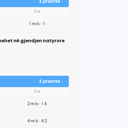
E premte
Era
1 m/s
- 1
thehet në gjendjen natyrore
E premte
Era
2 m/s
- 1.6
4 m/s
- 4.2