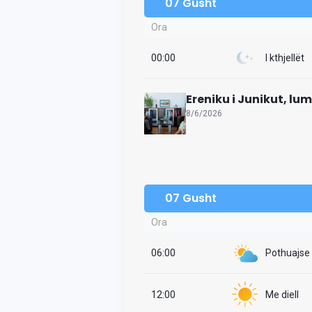
07 Gusht
Ora
00:00
I kthjellët
Ereniku i Junikut, lu
8/6/2026
07 Gusht
Ora
06:00
Pothuajse i
12:00
Me diell