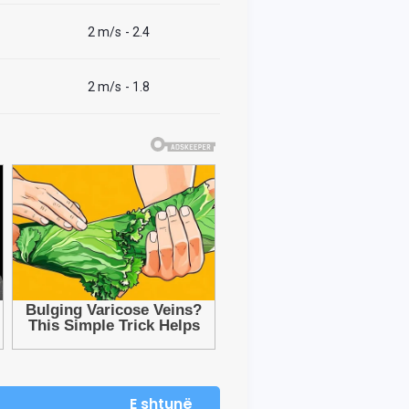
2 m/s
- 2.4
2 m/s
- 1.8
E shtunë