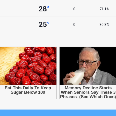
28
°
0
71.1%
25
°
0
80.8%