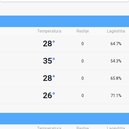
Temperatura
Reshje
Lagështia
28
°
0
64.7%
35
°
0
54.3%
28
°
0
65.8%
26
°
0
71.1%
Temperatura
Reshje
Lagështia