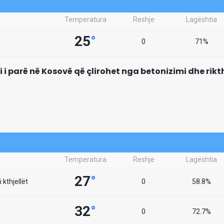
Temperatura
Reshje
Lagështia
25
°
0
71%
mi i parë në Kosovë që çlirohet nga betonizimi dhe rik
Temperatura
Reshje
Lagështia
27
°
 kthjellët
0
58.8%
32
°
0
72.7%