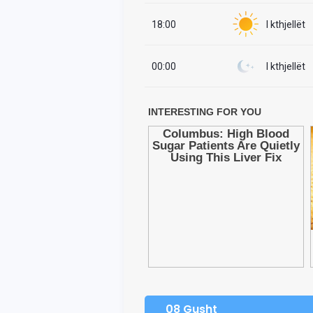
18:00
I kthjellët
00:00
I kthjellët
08 Gusht