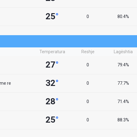
25
°
0
80.4%
Temperatura
Reshje
Lagështia
27
°
0
79.4%
32
°
 me re
0
77.7%
28
°
0
71.4%
25
°
0
88.3%