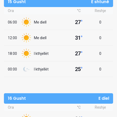
15 Gusht
E shtunë
Ora
°C
Reshje
27
°
06:00
Me diell
0
31
°
12:00
Me diell
0
27
°
18:00
I kthjellët
0
25
°
00:00
I kthjellët
0
16 Gusht
E diel
Ora
°C
Reshje