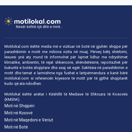
Nesër është një ditë e mirë...
Motilokal.com është media më e vizituar në botë në gjuhën shqipe për
parashikimin e motit me miliona vizita në muaj. Përveç këtij shërbimi,
lexuesi ynë aty mund të informohet për lajmet lidhur me ndryshimet
klimatike, ambientin, të rejat shkencore, shëndetësinë, reportazhet për
bukuritë e botës shqiptare dhe asaj së egër. Saktësia në parashikimin e
motit dhe temat e larmishme nga fushat e lartpërmendura e kanë bërë
motilokal.com
si referencën kryesore të motit për të gjithë shqiptarët
kudo që ata ndodhen.
Motilokal është anëtar i
Këshillit të Mediave të Shkruara të Kosovës
(KMShK).
Moti në Shqipëri
Moti në Kosovë
Moti në Maqedoni e Veriut
Moti në Botë