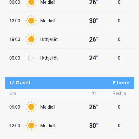
26
°
06:00
Me diell
0
30
°
12:00
Me diell
0
26
°
18:00
I kthjellët
0
24
°
00:00
I kthjellët
0
17 Gusht
E hënë
Ora
°C
Reshje
26
°
06:00
Me diell
0
30
°
12:00
Me diell
0