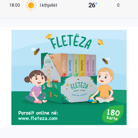
26
°
18:00
I kthjellët
0