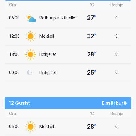
Ora
°C
Reshje
27
°
06:00
Pothuajse i kthjellët
0
32
°
12:00
Me diell
0
28
°
18:00
I kthjellët
0
25
°
00:00
I kthjellët
0
12 Gusht
E mërkurë
Ora
°C
Reshje
28
°
06:00
Me diell
0