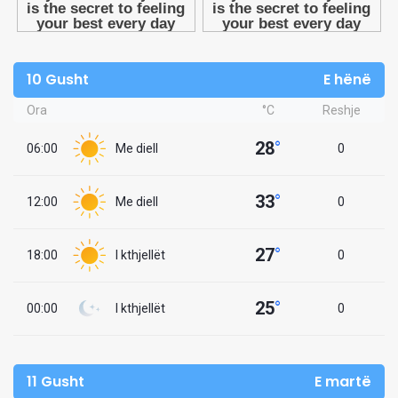
10 Gusht
E hënë
Ora
°C
Reshje
28
°
06:00
Me diell
0
33
°
12:00
Me diell
0
27
°
18:00
I kthjellët
0
25
°
00:00
I kthjellët
0
11 Gusht
E martë