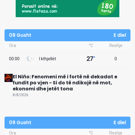
09 Gusht
E diel
Ora
°C
Reshje
27
°
00:00
I kthjellët
0
El Niño: Fenomeni më i fortë në dekadat e
fundit po vjen - Si do të ndikojë në mot,
ekonomi dhe jetët tona
8/8/2026
09 Gusht
E diel
Ora
°C
Reshje