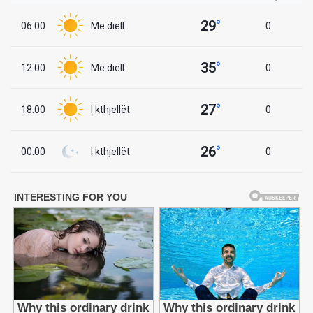
29
°
06:00
Me diell
0
35
°
12:00
Me diell
0
27
°
18:00
I kthjellët
0
26
°
00:00
I kthjellët
0