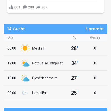
14 Gusht
E premte
Ora
°C
Reshje
28
°
06:00
Me diell
0
34
°
12:00
Pothuajse i kthjellët
0
27
°
18:00
Pjesërisht me re
0
25
°
00:00
I kthjellët
0