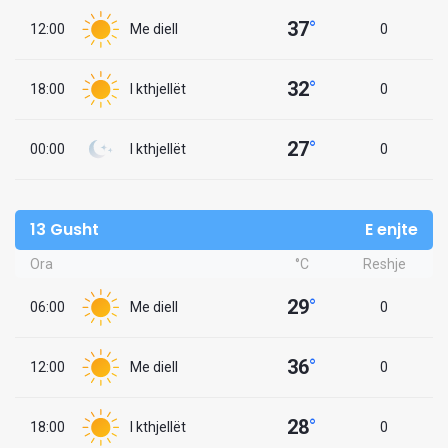
37
°
12:00
Me diell
0
32
°
18:00
I kthjellët
0
27
°
00:00
I kthjellët
0
13 Gusht
E enjte
Ora
°C
Reshje
29
°
06:00
Me diell
0
36
°
12:00
Me diell
0
28
°
18:00
I kthjellët
0