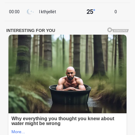
25
°
00:00
I kthjellët
0