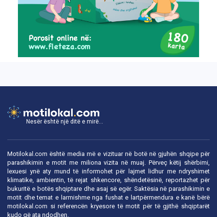
Nesër është një ditë e mirë...
Motilokal.com është media më e vizituar në botë në gjuhën shqipe për
parashikimin e motit me miliona vizita në muaj. Përveç këtij shërbimi,
lexuesi ynë aty mund të informohet për lajmet lidhur me ndryshimet
klimatike, ambientin, të rejat shkencore, shëndetësinë, reportazhet për
bukuritë e botës shqiptare dhe asaj së egër. Saktësia në parashikimin e
motit dhe temat e larmishme nga fushat e lartpërmendura e kanë bërë
motilokal.com
si referencën kryesore të motit për të gjithë shqiptarët
kudo që ata ndodhen.