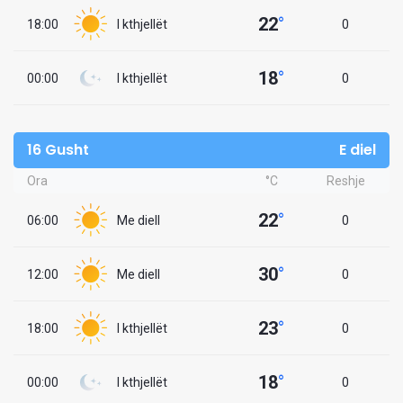
22
°
18:00
I kthjellët
0
18
°
00:00
I kthjellët
0
16 Gusht
E diel
Ora
°C
Reshje
22
°
06:00
Me diell
0
30
°
12:00
Me diell
0
23
°
18:00
I kthjellët
0
18
°
00:00
I kthjellët
0