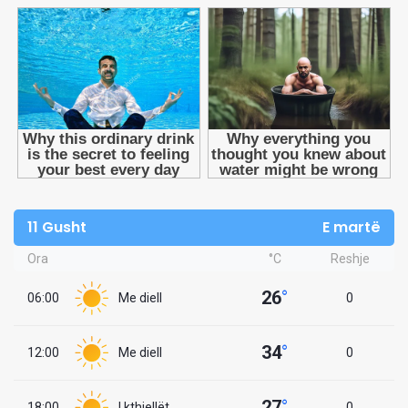
11 Gusht
E martë
Ora
°C
Reshje
26
°
06:00
Me diell
0
34
°
12:00
Me diell
0
27
°
18:00
I kthjellët
0