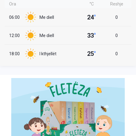
Ora
°C
Reshje
24
°
06:00
Me diell
0
33
°
12:00
Me diell
0
25
°
18:00
I kthjellët
0