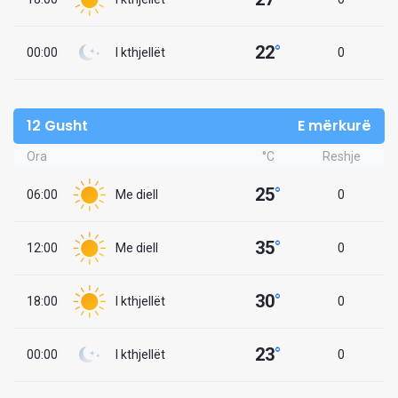
22
°
00:00
I kthjellët
0
12 Gusht
E mërkurë
Ora
°C
Reshje
25
°
06:00
Me diell
0
35
°
12:00
Me diell
0
30
°
18:00
I kthjellët
0
23
°
00:00
I kthjellët
0