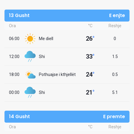
13 Gusht
E enjte
Ora
°C
Reshje
26
°
06:00
Me diell
0
33
°
12:00
Shi
1.5
24
°
18:00
Pothuajse i kthjellët
0.5
21
°
00:00
Shi
5.1
14 Gusht
E premte
Ora
°C
Reshje