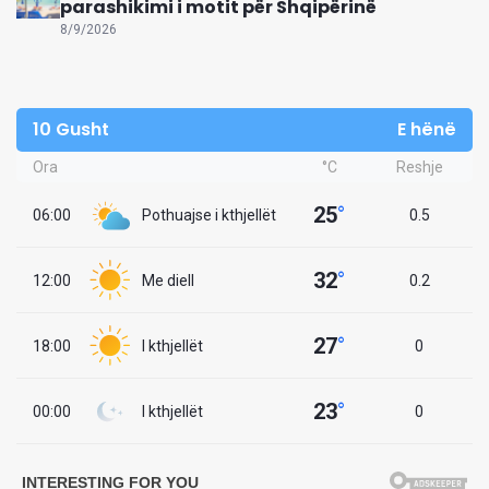
parashikimi i motit për Shqipërinë
8/9/2026
10 Gusht
E hënë
Ora
°C
Reshje
25
°
06:00
Pothuajse i kthjellët
0.5
32
°
12:00
Me diell
0.2
27
°
18:00
I kthjellët
0
23
°
00:00
I kthjellët
0