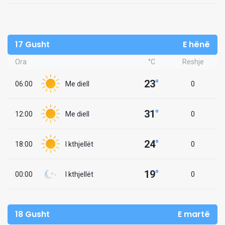
17 Gusht
E hënë
Ora
°C
Reshje
23
°
06:00
Me diell
0
31
°
12:00
Me diell
0
24
°
18:00
I kthjellët
0
19
°
00:00
I kthjellët
0
18 Gusht
E martë