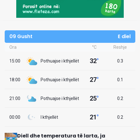
09 Gusht
E diel
Ora
°C
Reshje
32
°
15:00
Pothuajse i kthjellët
0.3
27
°
18:00
Pothuajse i kthjellët
0.1
25
°
21:00
Pothuajse i kthjellët
0.2
21
°
00:00
I kthjellët
0.2
Diell dhe temperatura të larta, ja