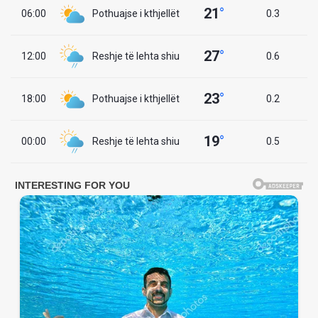
21
°
06:00
Pothuajse i kthjellët
0.3
27
°
12:00
Reshje të lehta shiu
0.6
23
°
18:00
Pothuajse i kthjellët
0.2
19
°
00:00
Reshje të lehta shiu
0.5