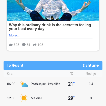
15 Gusht
E shtunë
Ora
°C
Reshje
21
°
06:00
Pothuajse i kthjellët
0.4
29
°
12:00
Me diell
0