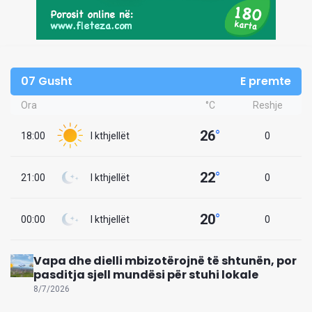
07 Gusht
E premte
Ora
°C
Reshje
26
°
18:00
I kthjellët
0
22
°
21:00
I kthjellët
0
20
°
00:00
I kthjellët
0
Vapa dhe dielli mbizotërojnë të shtunën, por
pasditja sjell mundësi për stuhi lokale
8/7/2026