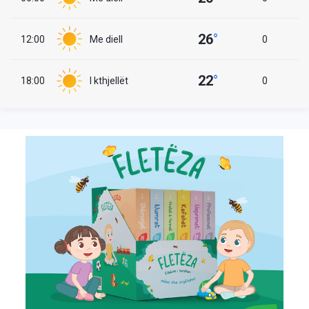
26
°
12:00
Me diell
0
22
°
18:00
I kthjellët
0