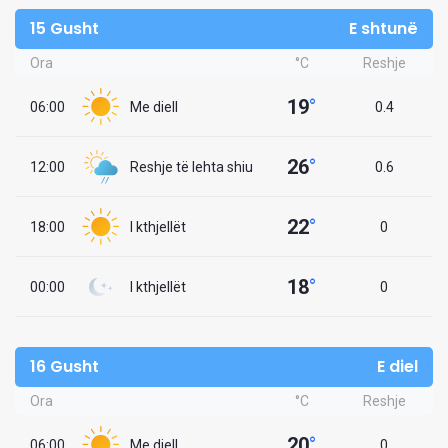
15 Gusht
E shtunë
Ora
°C
Reshje
19
°
06:00
Me diell
0.4
26
°
12:00
Reshje të lehta shiu
0.6
22
°
18:00
I kthjellët
0
18
°
00:00
I kthjellët
0
16 Gusht
E diel
Ora
°C
Reshje
20
°
06:00
Me diell
0