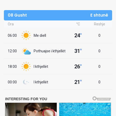
08 Gusht
E shtunë
Ora
°C
Reshje
24
°
06:00
Me diell
0
31
°
12:00
Pothuajse i kthjellët
0
26
°
18:00
I kthjellët
0
21
°
00:00
I kthjellët
0