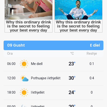
09 Gusht
E diel
Ora
°C
Reshje
23
°
06:00
Me diell
0.1
30
°
12:00
Pothuajse i kthjellët
0.4
24
°
18:00
I kthjellët
0
20
°
00:00
I kthjellët
0