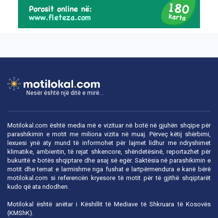
Nesër është një ditë e mirë...
Motilokal.com është media më e vizituar në botë në gjuhën shqipe për
parashikimin e motit me miliona vizita në muaj. Përveç këtij shërbimi,
lexuesi ynë aty mund të informohet për lajmet lidhur me ndryshimet
klimatike, ambientin, të rejat shkencore, shëndetësinë, reportazhet për
bukuritë e botës shqiptare dhe asaj së egër. Saktësia në parashikimin e
motit dhe temat e larmishme nga fushat e lartpërmendura e kanë bërë
motilokal.com
si referencën kryesore të motit për të gjithë shqiptarët
kudo që ata ndodhen.
Motilokal është anëtar i
Këshillit të Mediave të Shkruara të Kosovës
(KMShK).