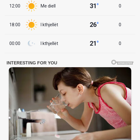
31
°
12:00
Me diell
0
26
°
18:00
I kthjellët
0
21
°
00:00
I kthjellët
0