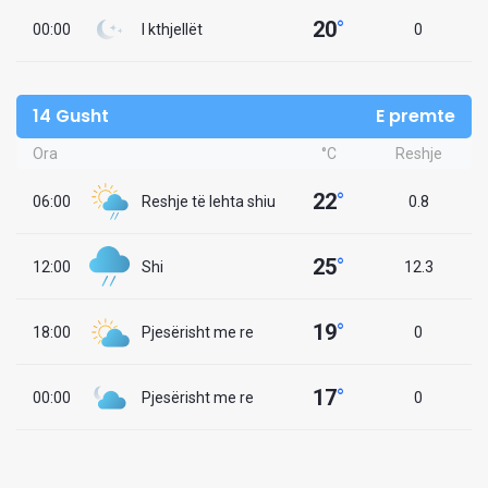
20
°
00:00
I kthjellët
0
14 Gusht
E premte
Ora
°C
Reshje
22
°
06:00
Reshje të lehta shiu
0.8
25
°
12:00
Shi
12.3
19
°
18:00
Pjesërisht me re
0
17
°
00:00
Pjesërisht me re
0