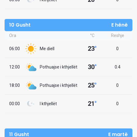
10 Gusht
E hënë
Ora
°C
Reshje
23
°
06:00
Me diell
0
30
°
12:00
Pothuajse i kthjellët
0.4
25
°
18:00
Pothuajse i kthjellët
0
21
°
00:00
I kthjellët
0
11 Gusht
E martë