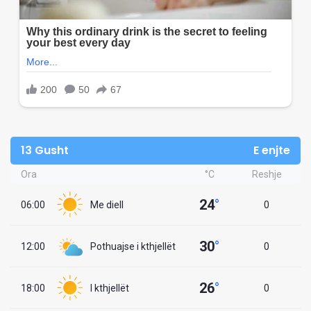
13 Gusht
E enjte
Ora
°C
Reshje
24
°
06:00
Me diell
0
30
°
12:00
Pothuajse i kthjellët
0
26
°
18:00
I kthjellët
0