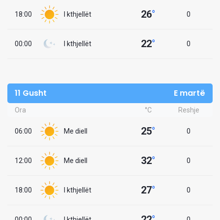
26
°
18:00
I kthjellët
0
22
°
00:00
I kthjellët
0
11 Gusht
E martë
Ora
°C
Reshje
25
°
06:00
Me diell
0
32
°
12:00
Me diell
0
27
°
18:00
I kthjellët
0
22
°
00:00
I kthjellët
0