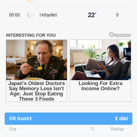
22
°
00:00
I kthjellët
0
09 Gusht
E diel
Ora
°C
Reshje