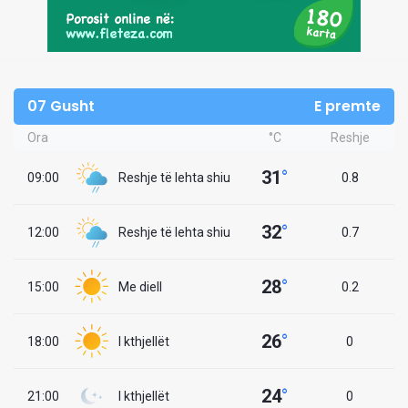
07 Gusht
E premte
Ora
°C
Reshje
31
°
09:00
Reshje të lehta shiu
0.8
32
°
12:00
Reshje të lehta shiu
0.7
28
°
15:00
Me diell
0.2
26
°
18:00
I kthjellët
0
24
°
21:00
I kthjellët
0