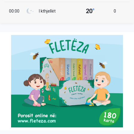
20
°
00:00
I kthjellët
0