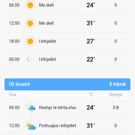
24
°
06:00
Me diell
0
31
°
12:00
Me diell
0
27
°
18:00
I kthjellët
0
22
°
00:00
I kthjellët
0
10 Gusht
E hënë
Ora
°C
Reshje
24
°
06:00
Reshje të lehta shiu
0.8
31
°
12:00
Pothuajse i kthjellët
0