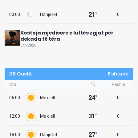
21
°
00:00
I kthjellët
0
Kostoja mjedisore e luftës zgjat për
dekada të tëra
8/7/2026
08 Gusht
E shtunë
Ora
°C
Reshje
24
°
06:00
Me diell
0
31
°
12:00
Me diell
0
27
°
18:00
I kthjellët
0