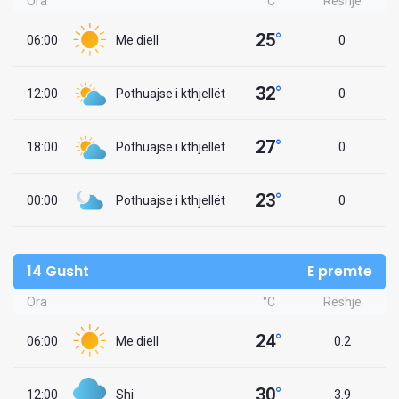
Ora
°C
Reshje
25
°
06:00
Me diell
0
32
°
12:00
Pothuajse i kthjellët
0
27
°
18:00
Pothuajse i kthjellët
0
23
°
00:00
Pothuajse i kthjellët
0
14 Gusht
E premte
Ora
°C
Reshje
24
°
06:00
Me diell
0.2
30
°
12:00
Shi
3.9