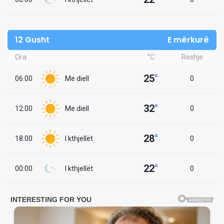
12 Gusht
E mërkurë
Ora
°C
Reshje
25
°
06:00
Me diell
0
32
°
12:00
Me diell
0
28
°
18:00
I kthjellët
0
22
°
00:00
I kthjellët
0