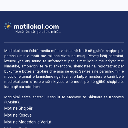
Nesër është një ditë e mirë...
Motilokal.com është media më e vizituar në botë në gjuhën shqipe për
parashikimin e motit me miliona vizita në muaj. Përveç këtij shërbimi,
lexuesi ynë aty mund të informohet për lajmet lidhur me ndryshimet
klimatike, ambientin, të rejat shkencore, shëndetësinë, reportazhet për
bukuritë e botës shqiptare dhe asaj së egër. Saktësia në parashikimin e
motit dhe temat e larmishme nga fushat e lartpërmendura e kanë bërë
motilokal.com
si referencën kryesore të motit për të gjithë shqiptarët
kudo që ata ndodhen.
Motilokal është anëtar i
Këshillit të Mediave të Shkruara të Kosovës
(KMShK).
Moti në Shqipëri
Moti në Kosovë
Moti në Maqedoni e Veriut