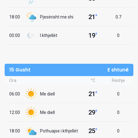
21
°
18:00
Pjesërisht me shi
0.7
19
°
00:00
I kthjellët
0
15 Gusht
E shtunë
Ora
°C
Reshje
21
°
06:00
Me diell
0
29
°
12:00
Me diell
0
25
°
18:00
Pothuajse i kthjellët
0