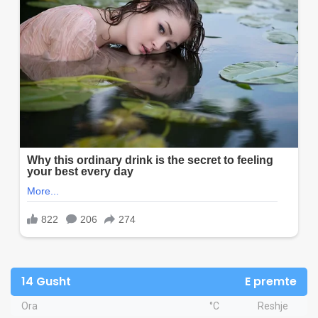
14 Gusht
E premte
Ora
°C
Reshje