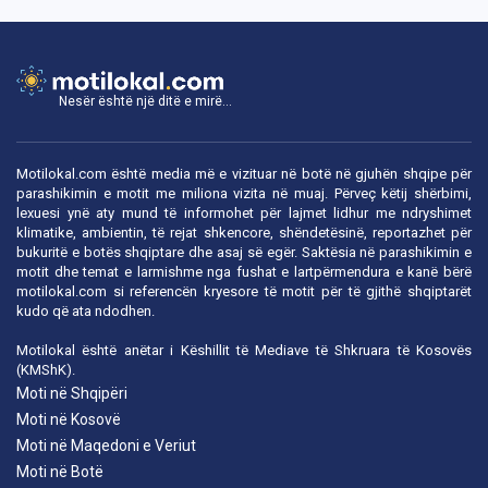
Nesër është një ditë e mirë...
Motilokal.com është media më e vizituar në botë në gjuhën shqipe për
parashikimin e motit me miliona vizita në muaj. Përveç këtij shërbimi,
lexuesi ynë aty mund të informohet për lajmet lidhur me ndryshimet
klimatike, ambientin, të rejat shkencore, shëndetësinë, reportazhet për
bukuritë e botës shqiptare dhe asaj së egër. Saktësia në parashikimin e
motit dhe temat e larmishme nga fushat e lartpërmendura e kanë bërë
motilokal.com
si referencën kryesore të motit për të gjithë shqiptarët
kudo që ata ndodhen.
Motilokal është anëtar i
Këshillit të Mediave të Shkruara të Kosovës
(KMShK).
Moti në Shqipëri
Moti në Kosovë
Moti në Maqedoni e Veriut
Moti në Botë