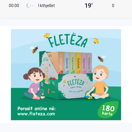
19
°
00:00
I kthjellët
0