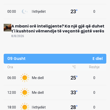
23
°
00:00
I kthjellët
0
A mbani orë inteligjente? Ka një gjë që duhet
t'i kushtoni vëmendje të veçantë gjatë verës
8/8/2026
09 Gusht
E diel
Ora
°C
Reshje
25
°
06:00
Me diell
0
33
°
12:00
Me diell
0
28
°
18:00
I kthjellët
0