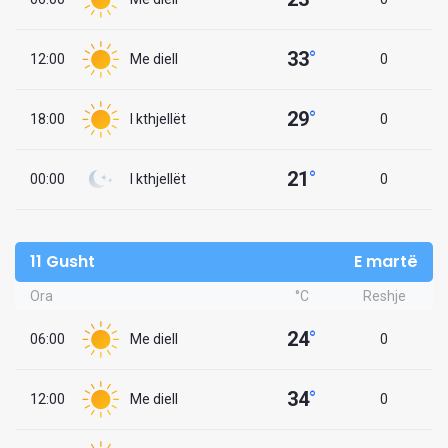
33
°
12:00
Me diell
0
29
°
18:00
I kthjellët
0
21
°
00:00
I kthjellët
0
11 Gusht
E martë
Ora
°C
Reshje
24
°
06:00
Me diell
0
34
°
12:00
Me diell
0