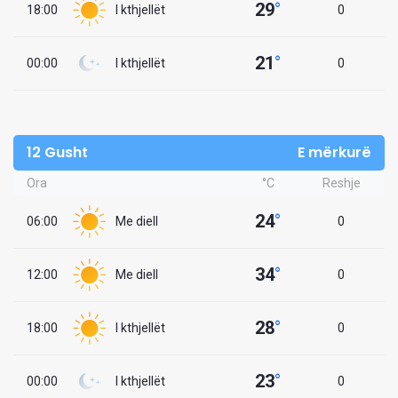
29
°
18:00
I kthjellët
0
21
°
00:00
I kthjellët
0
12 Gusht
E mërkurë
Ora
°C
Reshje
24
°
06:00
Me diell
0
34
°
12:00
Me diell
0
28
°
18:00
I kthjellët
0
23
°
00:00
I kthjellët
0