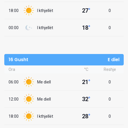
27
°
18:00
I kthjellët
0
18
°
00:00
I kthjellët
0
16 Gusht
E diel
Ora
°C
Reshje
21
°
06:00
Me diell
0
32
°
12:00
Me diell
0
28
°
18:00
I kthjellët
0