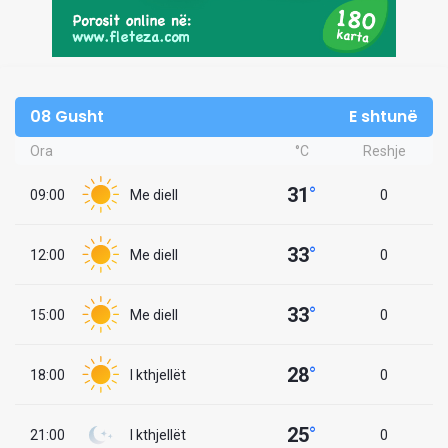
08 Gusht
E shtunë
Ora
°C
Reshje
31
°
09:00
Me diell
0
33
°
12:00
Me diell
0
33
°
15:00
Me diell
0
28
°
18:00
I kthjellët
0
25
°
21:00
I kthjellët
0