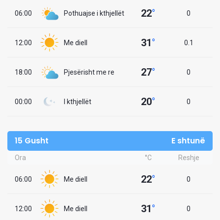
22
°
06:00
Pothuajse i kthjellët
0
31
°
12:00
Me diell
0.1
27
°
18:00
Pjesërisht me re
0
20
°
00:00
I kthjellët
0
15 Gusht
E shtunë
Ora
°C
Reshje
22
°
06:00
Me diell
0
31
°
12:00
Me diell
0