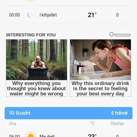
21
°
00:00
I kthjellët
0
10 Gusht
E hënë
Ora
°C
Reshje
23
°
06:00
Me diell
0