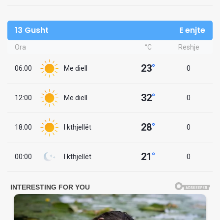
13 Gusht
E enjte
Ora
°C
Reshje
23
°
06:00
Me diell
0
32
°
12:00
Me diell
0
28
°
18:00
I kthjellët
0
21
°
00:00
I kthjellët
0