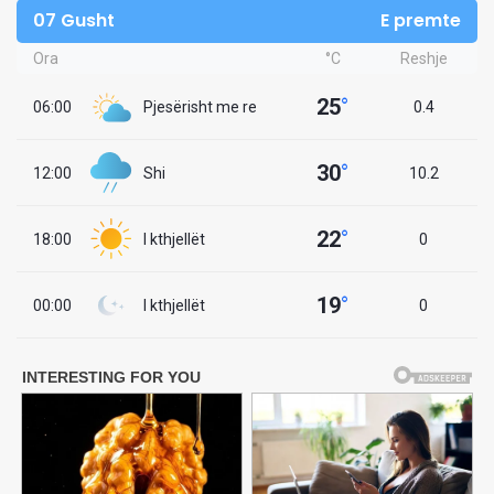
07 Gusht
E premte
Ora
°C
Reshje
25
°
06:00
Pjesërisht me re
0.4
30
°
12:00
Shi
10.2
22
°
18:00
I kthjellët
0
19
°
00:00
I kthjellët
0