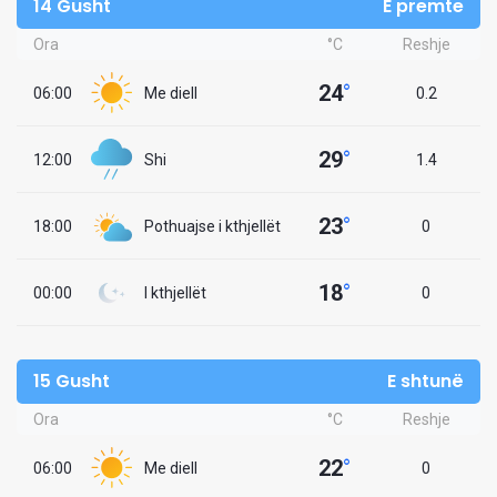
14 Gusht
E premte
Ora
°C
Reshje
24
°
06:00
Me diell
0.2
29
°
12:00
Shi
1.4
23
°
18:00
Pothuajse i kthjellët
0
18
°
00:00
I kthjellët
0
15 Gusht
E shtunë
Ora
°C
Reshje
22
°
06:00
Me diell
0