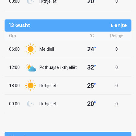
20
°
00:00
I kthjellët
0
13 Gusht
E enjte
Ora
°C
Reshje
24
°
06:00
Me diell
0
32
°
12:00
Pothuajse i kthjellët
0
25
°
18:00
I kthjellët
0
20
°
00:00
I kthjellët
0