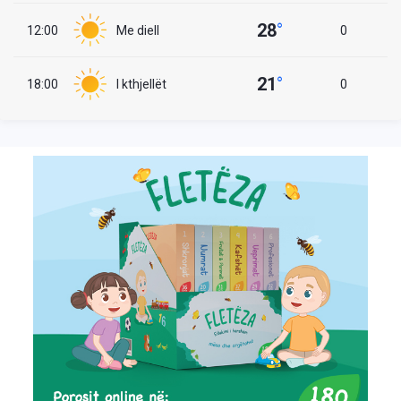
28
°
12:00
Me diell
0
21
°
18:00
I kthjellët
0