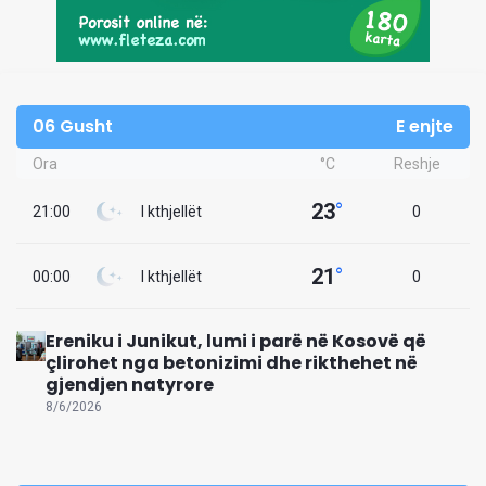
06 Gusht
E enjte
Ora
°C
Reshje
23
°
21:00
I kthjellët
0
21
°
00:00
I kthjellët
0
Ereniku i Junikut, lumi i parë në Kosovë që
çlirohet nga betonizimi dhe rikthehet në
gjendjen natyrore
8/6/2026