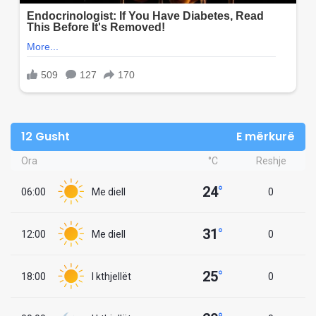
12 Gusht
E mërkurë
Ora
°C
Reshje
24
°
06:00
Me diell
0
31
°
12:00
Me diell
0
25
°
18:00
I kthjellët
0