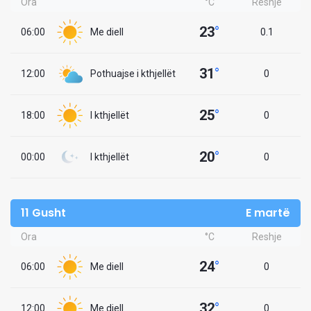
Ora
°C
Reshje
23
°
06:00
Me diell
0.1
31
°
12:00
Pothuajse i kthjellët
0
25
°
18:00
I kthjellët
0
20
°
00:00
I kthjellët
0
11 Gusht
E martë
Ora
°C
Reshje
24
°
06:00
Me diell
0
32
°
12:00
Me diell
0