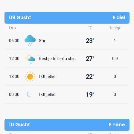
09 Gusht
E diel
Ora
°C
Reshje
23
°
06:00
Shi
1
27
°
12:00
Reshje të lehta shiu
0.9
22
°
18:00
I kthjellët
0
19
°
00:00
I kthjellët
0
10 Gusht
E hënë