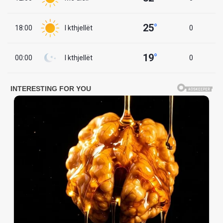
25
°
18:00
I kthjellët
0
19
°
00:00
I kthjellët
0