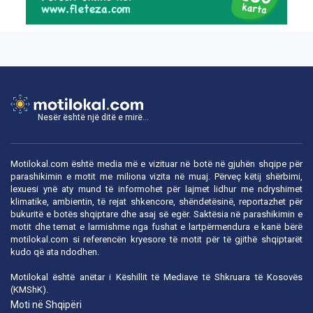
Nesër është një ditë e mirë...
Motilokal.com është media më e vizituar në botë në gjuhën shqipe për
parashikimin e motit me miliona vizita në muaj. Përveç këtij shërbimi,
lexuesi ynë aty mund të informohet për lajmet lidhur me ndryshimet
klimatike, ambientin, të rejat shkencore, shëndetësinë, reportazhet për
bukuritë e botës shqiptare dhe asaj së egër. Saktësia në parashikimin e
motit dhe temat e larmishme nga fushat e lartpërmendura e kanë bërë
motilokal.com
si referencën kryesore të motit për të gjithë shqiptarët
kudo që ata ndodhen.
Motilokal është anëtar i
Këshillit të Mediave të Shkruara të Kosovës
(KMShK).
Moti në Shqipëri