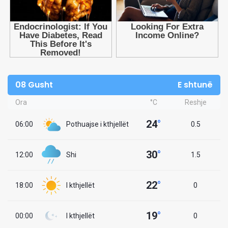
08 Gusht
E shtunë
Ora
°C
Reshje
24
°
06:00
Pothuajse i kthjellët
0.5
30
°
12:00
Shi
1.5
22
°
18:00
I kthjellët
0
19
°
00:00
I kthjellët
0