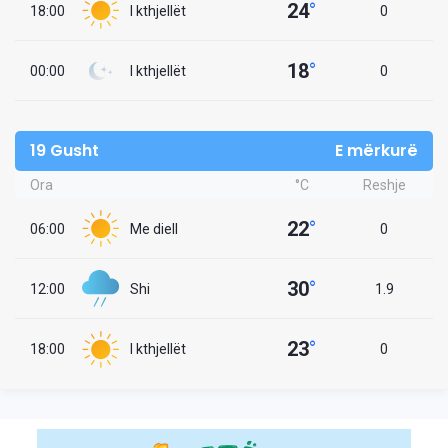
24
°
18:00
I kthjellët
0
18
°
00:00
I kthjellët
0
19 Gusht
E mërkurë
Ora
°C
Reshje
22
°
06:00
Me diell
0
30
°
12:00
Shi
1.9
23
°
18:00
I kthjellët
0