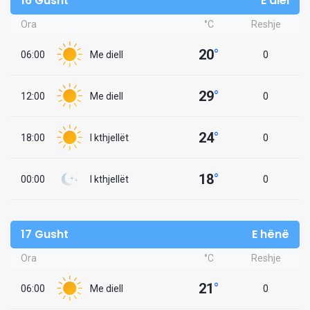
16 Gusht
E diel
Ora
°C
Reshje
20
°
06:00
Me diell
0
29
°
12:00
Me diell
0
24
°
18:00
I kthjellët
0
18
°
00:00
I kthjellët
0
17 Gusht
E hënë
Ora
°C
Reshje
21
°
06:00
Me diell
0