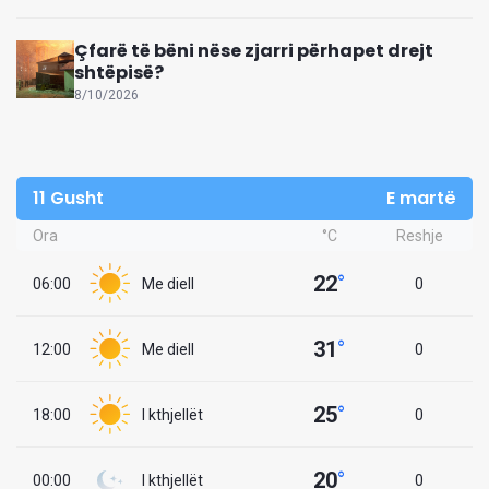
Çfarë të bëni nëse zjarri përhapet drejt
shtëpisë?
8/10/2026
11 Gusht
E martë
Ora
°C
Reshje
22
°
06:00
Me diell
0
31
°
12:00
Me diell
0
25
°
18:00
I kthjellët
0
20
°
00:00
I kthjellët
0