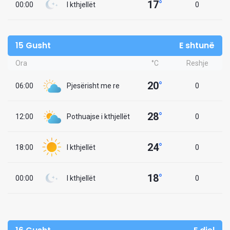
17
°
00:00
I kthjellët
0
15 Gusht
E shtunë
Ora
°C
Reshje
20
°
06:00
Pjesërisht me re
0
28
°
12:00
Pothuajse i kthjellët
0
24
°
18:00
I kthjellët
0
18
°
00:00
I kthjellët
0