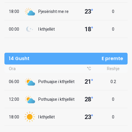
23
°
18:00
Pjesërisht me re
0
18
°
00:00
I kthjellët
0
14 Gusht
E premte
Ora
°C
Reshje
21
°
06:00
Pothuajse i kthjellët
0.2
28
°
12:00
Pothuajse i kthjellët
0
23
°
18:00
I kthjellët
0