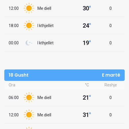
30
°
12:00
Me diell
0
24
°
18:00
I kthjellët
0
19
°
00:00
I kthjellët
0
18 Gusht
E martë
Ora
°C
Reshje
21
°
06:00
Me diell
0
31
°
12:00
Me diell
0