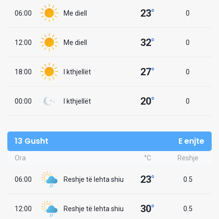
23
°
06:00
Me diell
0
32
°
12:00
Me diell
0
27
°
18:00
I kthjellët
0
20
°
00:00
I kthjellët
0
13 Gusht
E enjte
Ora
°C
Reshje
23
°
06:00
Reshje të lehta shiu
0.5
30
°
12:00
Reshje të lehta shiu
0.5