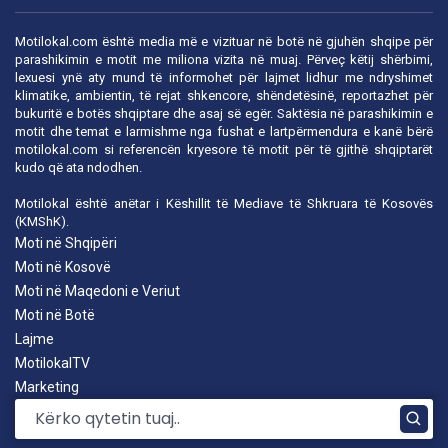
Motilokal.com është media më e vizituar në botë në gjuhën shqipe për
parashikimin e motit me miliona vizita në muaj. Përveç këtij shërbimi,
lexuesi ynë aty mund të informohet për lajmet lidhur me ndryshimet
klimatike, ambientin, të rejat shkencore, shëndetësinë, reportazhet për
bukuritë e botës shqiptare dhe asaj së egër. Saktësia në parashikimin e
motit dhe temat e larmishme nga fushat e lartpërmendura e kanë bërë
motilokal.com
si referencën kryesore të motit për të gjithë shqiptarët
kudo që ata ndodhen.
Motilokal është anëtar i
Këshillit të Mediave të Shkruara të Kosovës
(KMShK).
Moti në Shqipëri
Moti në Kosovë
Moti në Maqedoni e Veriut
Moti në Botë
Lajme
MotilokalTV
Marketing