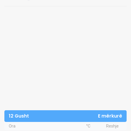
12 Gusht
E mërkurë
Ora
°C
Reshje