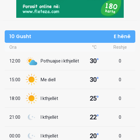
10 Gusht
E hënë
Ora
°C
Reshje
30
°
12:00
Pothuajse i kthjellët
0
30
°
15:00
Me diell
0
25
°
18:00
I kthjellët
0
22
°
21:00
I kthjellët
0
20
°
00:00
I kthjellët
0