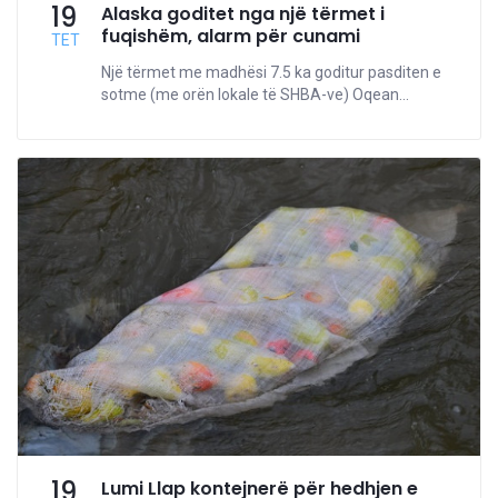
19
Alaska goditet nga një tërmet i
fuqishëm, alarm për cunami
TET
Një tërmet me madhësi 7.5 ka goditur pasditen e
sotme (me orën lokale të SHBA-ve) Oqean...
19
Lumi Llap kontejnerë për hedhjen e