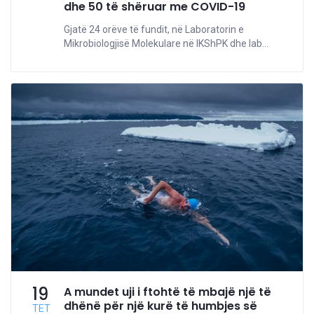
dhe 50 të shëruar me COVID-19
Gjatë 24 orëve të fundit, në Laboratorin e
Mikrobiologjisë Molekulare në IKShPK dhe lab...
19
A mundet uji i ftohtë të mbajë një të
dhënë për një kurë të humbjes së
TET