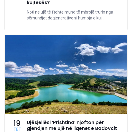
kujtesës?
Noti në ujë të ftohtë mund të mbrojë trurin nga
sëmundjet degjenerative si humbja e kuj...
19
Ujësjellësi ‘Prishtina’ njofton për
gjendjen me ujë në liqenet e Badovcit
TET