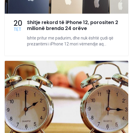
20
Shitje rekord të iPhone 12, porositen 2
milionë brenda 24 orëve
TET
Ishte pritur me padurim, dhe nuk është çudi që
prezantimi i iPhone 12 mori vëmendje aq...