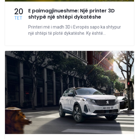
20
E paimagjinueshme: Një printer 3D
shtypë një shtëpi dykatëshe
TET
Printeri më i madh 3D i Evropës sapo ka shtypur
një shtëpi të plotë dykatëshe. Ky është...