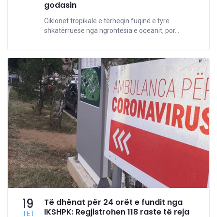
godasin
Ciklonet tropikale e tërheqin fuqinë e tyre
shkatërruese nga ngrohtësia e oqeanit, por...
19
Të dhënat për 24 orët e fundit nga
IKSHPK: Regjistrohen 118 raste të reja
TET