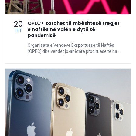
20
OPEC+ zotohet të mbështesë tregjet
e naftës në valën e dytë të
TET
pandemisë
Organizata e Vendeve Eksportuese të Naftës
(OPEC) dhe vendet jo-anëtare prodhuese të na...