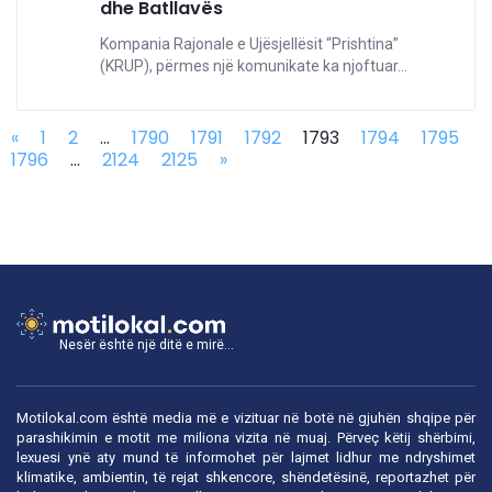
dhe Batllavës
Kompania Rajonale e Ujësjellësit “Prishtina”
(KRUP), përmes një komunikate ka njoftuar...
«
1
2
...
1790
1791
1792
1793
1794
1795
1796
...
2124
2125
»
Nesër është një ditë e mirë...
Motilokal.com është media më e vizituar në botë në gjuhën shqipe për
parashikimin e motit me miliona vizita në muaj. Përveç këtij shërbimi,
lexuesi ynë aty mund të informohet për lajmet lidhur me ndryshimet
klimatike, ambientin, të rejat shkencore, shëndetësinë, reportazhet për