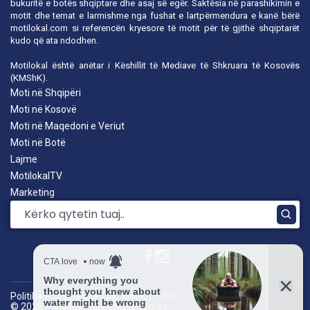
bukuritë e botës shqiptare dhe asaj së egër. Saktësia në parashikimin e
motit dhe temat e larmishme nga fushat e lartpërmendura e kanë bërë
motilokal.com
si referencën kryesore të motit për të gjithë shqiptarët
kudo që ata ndodhen.
Motilokal është anëtar i
Këshillit të Mediave të Shkruara të Kosovës
(KMShK).
Moti në Shqipëri
Moti në Kosovë
Moti në Maqedoni e Veriut
Moti në Botë
Lajme
MotilokalTV
Marketing
Politika e privatësisë
|
by: TROKIT.com
© 2026 Motilokal. All rights reserved