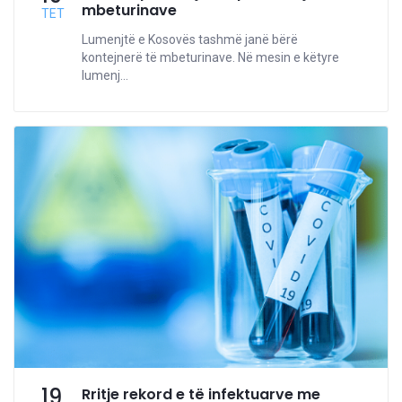
mbeturinave
TET
Lumenjtë e Kosovës tashmë janë bërë
kontejnerë të mbeturinave. Në mesin e këtyre
lumenj...
19
Rritje rekord e të infektuarve me