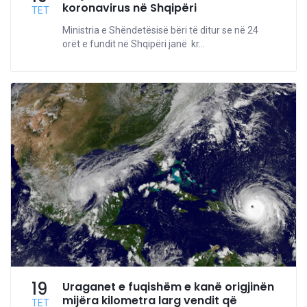
koronavirus në Shqipëri
TET
Ministria e Shëndetësisë bëri të ditur se në 24
orët e fundit në Shqipëri janë kr...
19
Uraganet e fuqishëm e kanë origjinën
mijëra kilometra larg vendit që
TET