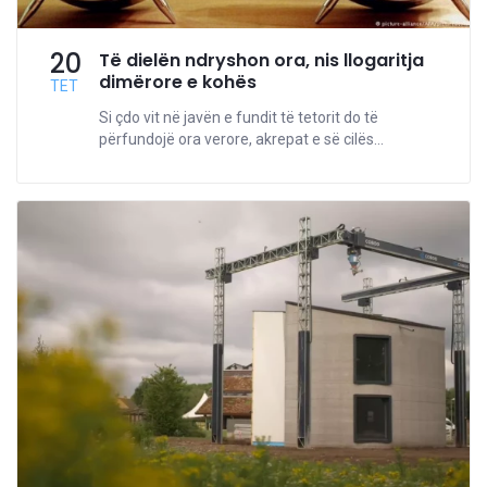
20
Të dielën ndryshon ora, nis llogaritja
dimërore e kohës
TET
Si çdo vit në javën e fundit të tetorit do të
përfundojë ora verore, akrepat e së cilës...