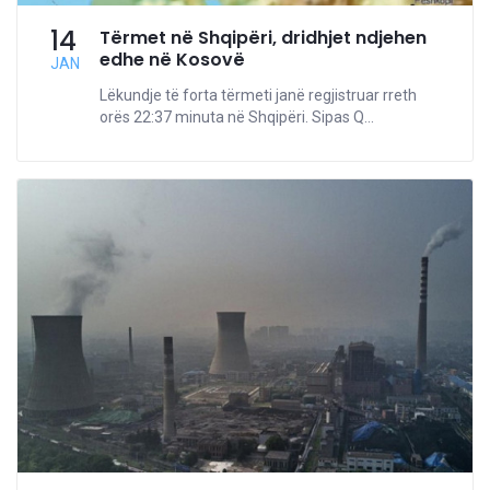
14
Tërmet në Shqipëri, dridhjet ndjehen
edhe në Kosovë
JAN
Lëkundje të forta tërmeti janë regjistruar rreth
orës 22:37 minuta në Shqipëri. Sipas Q...