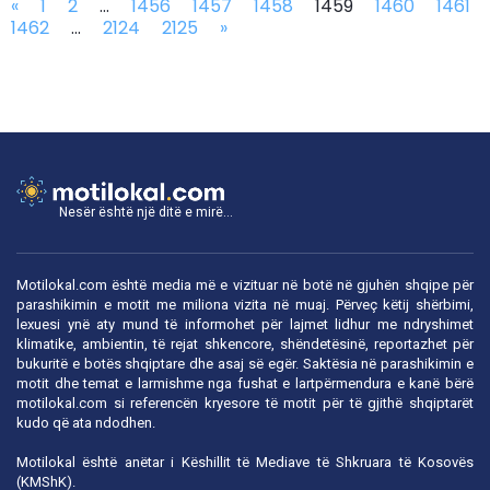
«
1
2
...
1456
1457
1458
1459
1460
1461
1462
...
2124
2125
»
Nesër është një ditë e mirë...
Motilokal.com është media më e vizituar në botë në gjuhën shqipe për
parashikimin e motit me miliona vizita në muaj. Përveç këtij shërbimi,
lexuesi ynë aty mund të informohet për lajmet lidhur me ndryshimet
klimatike, ambientin, të rejat shkencore, shëndetësinë, reportazhet për
bukuritë e botës shqiptare dhe asaj së egër. Saktësia në parashikimin e
motit dhe temat e larmishme nga fushat e lartpërmendura e kanë bërë
motilokal.com
si referencën kryesore të motit për të gjithë shqiptarët
kudo që ata ndodhen.
Motilokal është anëtar i
Këshillit të Mediave të Shkruara të Kosovës
(KMShK).