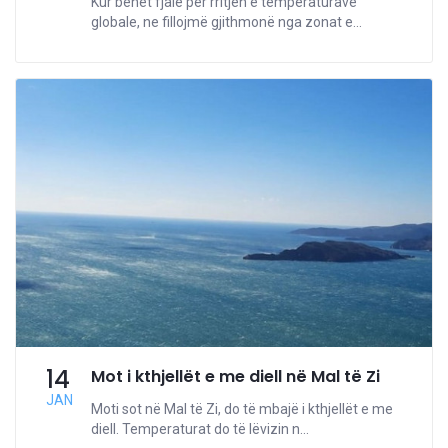
Kur bëhet fjalë për rritjen e temperaturave
globale, ne fillojmë gjithmonë nga zonat e...
14
Mot i kthjellët e me diell në Mal të Zi
JAN
Moti sot në Mal të Zi, do të mbajë i kthjellët e me
diell. Temperaturat do të lëvizin n...