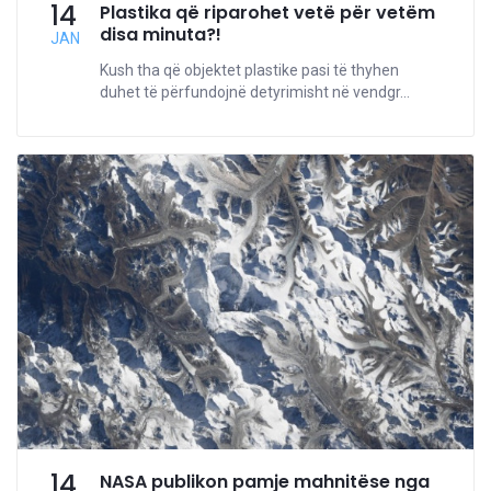
14
Plastika që riparohet vetë për vetëm
disa minuta?!
JAN
Kush tha që objektet plastike pasi të thyhen
duhet të përfundojnë detyrimisht në vendgr...
14
NASA publikon pamje mahnitëse nga