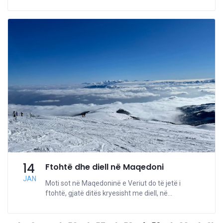
14
Ftohtë dhe diell në Maqedoni
JAN
Moti sot në Maqedoninë e Veriut do të jetë i
ftohtë, gjatë ditës kryesisht me diell, në...