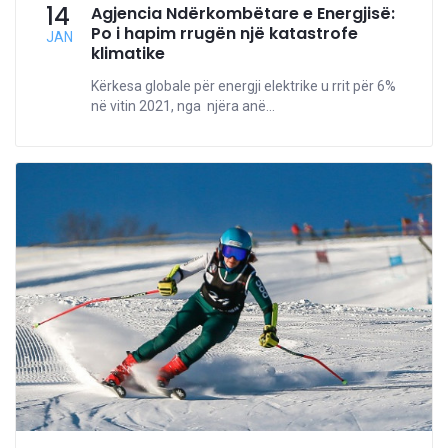
14
Agjencia Ndërkombëtare e Energjisë:
Po i hapim rrugën një katastrofe
JAN
klimatike
Kërkesa globale për energji elektrike u rrit për 6%
në vitin 2021, nga njëra anë...