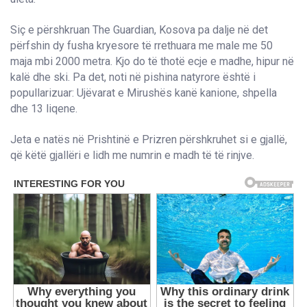
Siç e përshkruan The Guardian, Kosova pa dalje në det
përfshin dy fusha kryesore të rrethuara me male me 50
maja mbi 2000 metra. Kjo do të thotë ecje e madhe, hipur në
kalë dhe ski. Pa det, noti në pishina natyrore është i
popullarizuar: Ujëvarat e Mirushës kanë kanione, shpella
dhe 13 liqene.
Jeta e natës në Prishtinë e Prizren përshkruhet si e gjallë,
që këtë gjallëri e lidh me numrin e madh të të rinjve.