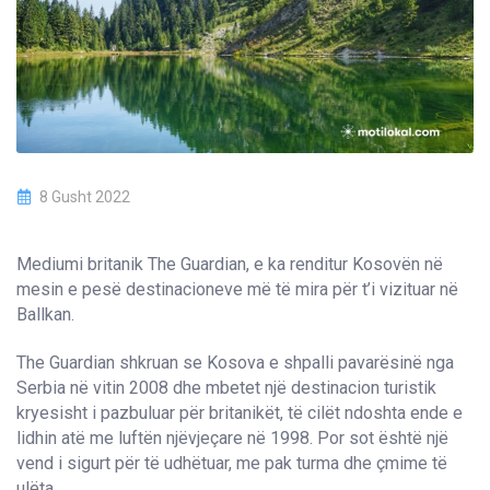
8 Gusht 2022
Mediumi britanik The Guardian, e ka renditur Kosovën në
mesin e pesë destinacioneve më të mira për t’i vizituar në
Ballkan.
The Guardian shkruan se Kosova e shpalli pavarësinë nga
Serbia në vitin 2008 dhe mbetet një destinacion turistik
kryesisht i pazbuluar për britanikët, të cilët ndoshta ende e
lidhin atë me luftën njëvjeçare në 1998. Por sot është një
vend i sigurt për të udhëtuar, me pak turma dhe çmime të
ulëta.