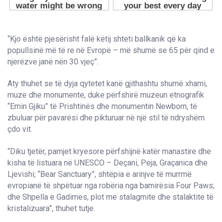
“Kjo është pjesërisht falë këtij shteti ballkanik që ka
popullsinë më të re në Evropë – më shumë se 65 për qind e
njerëzve janë nën 30 vjeç”.
Aty thuhet se të dyja qytetet kanë gjithashtu shumë xhami,
muze dhe monumente, duke përfshirë muzeun etnografik
“Emin Gjiku” të Prishtinës dhe monumentin Newborn, të
zbuluar për pavarësi dhe pikturuar në një stil të ndryshëm
çdo vit.
“Diku tjetër, pamjet kryesore përfshijnë katër manastire dhe
kisha të listuara në UNESCO – Deçani, Peja, Graçanica dhe
Ljevishi; “Bear Sanctuary”, shtëpia e arinjve të murrmë
evropianë të shpëtuar nga robëria nga bamirësia Four Paws;
dhe Shpella e Gadimes, plot me stalagmite dhe stalaktite të
kristalizuara”, thuhet tutje.