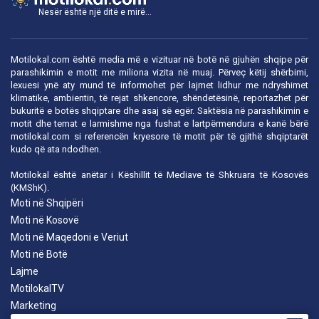
Nesër është një ditë e mirë...
Motilokal.com është media më e vizituar në botë në gjuhën shqipe për
parashikimin e motit me miliona vizita në muaj. Përveç këtij shërbimi,
lexuesi ynë aty mund të informohet për lajmet lidhur me ndryshimet
klimatike, ambientin, të rejat shkencore, shëndetësinë, reportazhet për
bukuritë e botës shqiptare dhe asaj së egër. Saktësia në parashikimin e
motit dhe temat e larmishme nga fushat e lartpërmendura e kanë bërë
motilokal.com
si referencën kryesore të motit për të gjithë shqiptarët
kudo që ata ndodhen.
Motilokal është anëtar i
Këshillit të Mediave të Shkruara të Kosovës
(KMShK).
Moti në Shqipëri
Moti në Kosovë
Moti në Maqedoni e Veriut
Moti në Botë
Lajme
MotilokalTV
Marketing