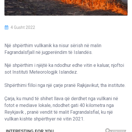
4 Gusht 2022
Një shpërthim vullkanik ka nisur sërish në malin
Fagrandalsfjall në jugperëndim të Islandës.
Një shpërthim i njëjtë ka ndodhur edhe vitin e kaluar, njoftoi
sot Instituti Meteorologjik Islandez.
Shpërthimi filloi nga një çarje pranë Rajkjavikut, tha institute.
Çarja, ku mund të shihet llava që derdhet nga vullkani në
fotot e mediave lokale, ndodhet gati 40 kilometra nga
Reykjavík , pranë vendit të malit Fagrandalsfial, ku një
vullkan kishte shpërthyer në vitin 2021.