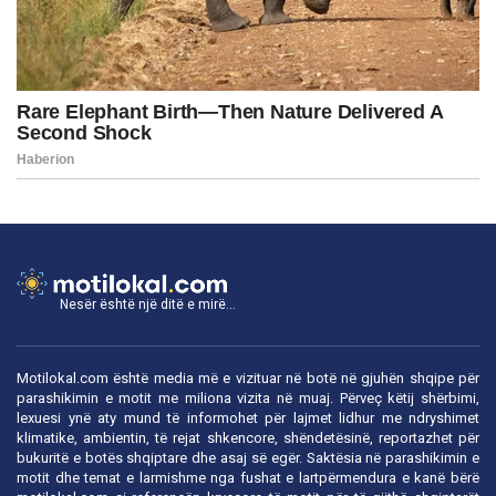
Nesër është një ditë e mirë...
Motilokal.com është media më e vizituar në botë në gjuhën shqipe për
parashikimin e motit me miliona vizita në muaj. Përveç këtij shërbimi,
lexuesi ynë aty mund të informohet për lajmet lidhur me ndryshimet
klimatike, ambientin, të rejat shkencore, shëndetësinë, reportazhet për
bukuritë e botës shqiptare dhe asaj së egër. Saktësia në parashikimin e
motit dhe temat e larmishme nga fushat e lartpërmendura e kanë bërë