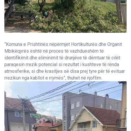
“Komuna e Prishtinës nëpërmjet Hortikulturës dhe Organit
Mbikëqyrës është në proces të vazhdueshëm të
identifikimit dhe eliminimit të drunjëve të dëmtuar të cilët
paraqesin rrezik potencial si rezultat i kushteve të rënda
atmosferike, si dhe krasitjes së disa prej tyre për të evituar
rrezikun nga kabllot e rrymës”, thuhet në njoftim.