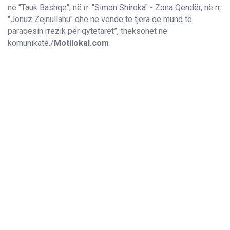
në "Tauk Bashqe", në rr. "Simon Shiroka" - Zona Qendër, në rr.
"Jonuz Zejnullahu" dhe në vende të tjera që mund të
paraqesin rrezik për qytetarët”, theksohet në
komunikatë./
Motilokal.com