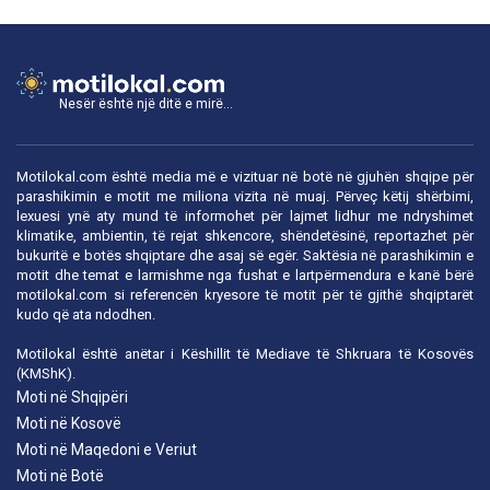
Nesër është një ditë e mirë...
Motilokal.com është media më e vizituar në botë në gjuhën shqipe për
parashikimin e motit me miliona vizita në muaj. Përveç këtij shërbimi,
lexuesi ynë aty mund të informohet për lajmet lidhur me ndryshimet
klimatike, ambientin, të rejat shkencore, shëndetësinë, reportazhet për
bukuritë e botës shqiptare dhe asaj së egër. Saktësia në parashikimin e
motit dhe temat e larmishme nga fushat e lartpërmendura e kanë bërë
motilokal.com
si referencën kryesore të motit për të gjithë shqiptarët
kudo që ata ndodhen.
Motilokal është anëtar i
Këshillit të Mediave të Shkruara të Kosovës
(KMShK).
Moti në Shqipëri
Moti në Kosovë
Moti në Maqedoni e Veriut
Moti në Botë