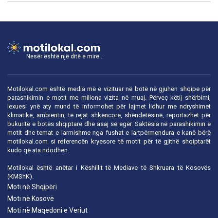
Nesër është një ditë e mirë...
Motilokal.com është media më e vizituar në botë në gjuhën shqipe për
parashikimin e motit me miliona vizita në muaj. Përveç këtij shërbimi,
lexuesi ynë aty mund të informohet për lajmet lidhur me ndryshimet
klimatike, ambientin, të rejat shkencore, shëndetësinë, reportazhet për
bukuritë e botës shqiptare dhe asaj së egër. Saktësia në parashikimin e
motit dhe temat e larmishme nga fushat e lartpërmendura e kanë bërë
motilokal.com
si referencën kryesore të motit për të gjithë shqiptarët
kudo që ata ndodhen.
Motilokal është anëtar i
Këshillit të Mediave të Shkruara të Kosovës
(KMShK).
Moti në Shqipëri
Moti në Kosovë
Moti në Maqedoni e Veriut