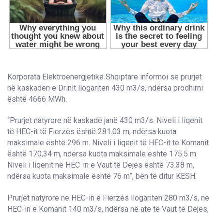
Korporata Elektroenergjetike Shqiptare informoi se prurjet
në kaskadën e Drinit llogariten 430 m3/s, ndërsa prodhimi
është 4666 MWh.
“Prurjet natyrore në kaskadë janë 430 m3/s. Niveli i liqenit
të HEC-it të Fierzës është 281.03 m, ndërsa kuota
maksimale është 296 m. Niveli i liqenit të HEC-it të Komanit
është 170,34 m, ndërsa kuota maksimale është 175.5 m.
Niveli i liqenit në HEC-in e Vaut të Dejës është 73.38 m,
ndërsa kuota maksimale është 76 m”, bën të ditur KESH.
Prurjet natyrore në HEC-in e Fierzës llogariten 280 m3/s, në
HEC-in e Komanit 140 m3/s, ndërsa në atë të Vaut të Dejës,