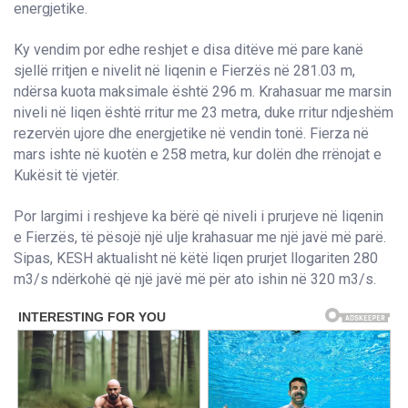
energjetike.
Ky vendim por edhe reshjet e disa ditëve më pare kanë
sjellë rritjen e nivelit në liqenin e Fierzës në 281.03 m,
ndërsa kuota maksimale është 296 m. Krahasuar me marsin
niveli në liqen është rritur me 23 metra, duke rritur ndjeshëm
rezervën ujore dhe energjetike në vendin tonë. Fierza në
mars ishte në kuotën e 258 metra, kur dolën dhe rrënojat e
Kukësit të vjetër.
Por largimi i reshjeve ka bërë që niveli i prurjeve në liqenin
e Fierzës, të pësojë një ulje krahasuar me një javë më parë.
Sipas, KESH aktualisht në këtë liqen prurjet llogariten 280
m3/s ndërkohë që një javë më për ato ishin në 320 m3/s.