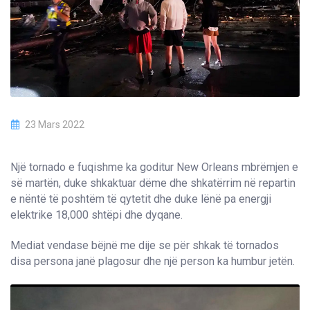
23 Mars 2022
Një tornado e fuqishme ka goditur New Orleans mbrëmjen e
së martën, duke shkaktuar dëme dhe shkatërrim në repartin
e nëntë të poshtëm të qytetit dhe duke lënë pa energji
elektrike 18,000 shtëpi dhe dyqane.
Mediat vendase bëjnë me dije se për shkak të tornados
disa persona janë plagosur dhe një person ka humbur jetën.