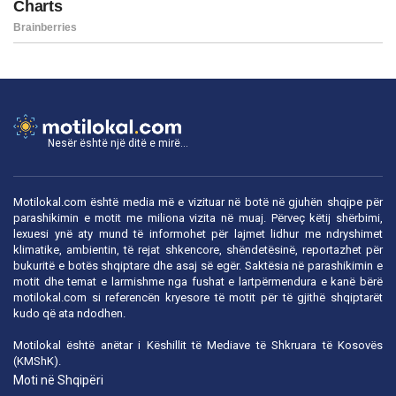
Nesër është një ditë e mirë...
Motilokal.com është media më e vizituar në botë në gjuhën shqipe për
parashikimin e motit me miliona vizita në muaj. Përveç këtij shërbimi,
lexuesi ynë aty mund të informohet për lajmet lidhur me ndryshimet
klimatike, ambientin, të rejat shkencore, shëndetësinë, reportazhet për
bukuritë e botës shqiptare dhe asaj së egër. Saktësia në parashikimin e
motit dhe temat e larmishme nga fushat e lartpërmendura e kanë bërë
motilokal.com
si referencën kryesore të motit për të gjithë shqiptarët
kudo që ata ndodhen.
Motilokal është anëtar i
Këshillit të Mediave të Shkruara të Kosovës
(KMShK).
Moti në Shqipëri