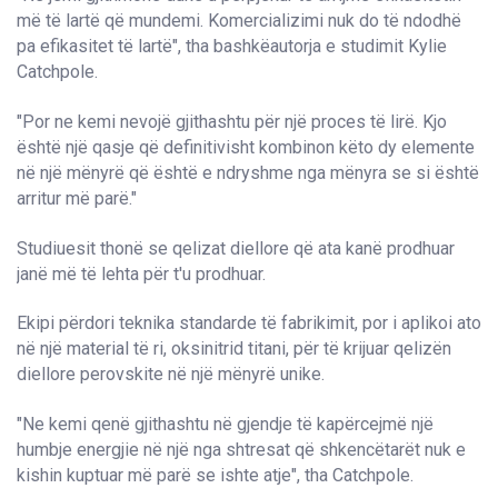
më të lartë që mundemi. Komercializimi nuk do të ndodhë
pa efikasitet të lartë", tha bashkëautorja e studimit Kylie
Catchpole.
"Por ne kemi nevojë gjithashtu për një proces të lirë. Kjo
është një qasje që definitivisht kombinon këto dy elemente
në një mënyrë që është e ndryshme nga mënyra se si është
arritur më parë."
Studiuesit thonë se qelizat diellore që ata kanë prodhuar
janë më të lehta për t'u prodhuar.
Ekipi përdori teknika standarde të fabrikimit, por i aplikoi ato
në një material të ri, oksinitrid titani, për të krijuar qelizën
diellore perovskite në një mënyrë unike.
"Ne kemi qenë gjithashtu në gjendje të kapërcejmë një
humbje energjie në një nga shtresat që shkencëtarët nuk e
kishin kuptuar më parë se ishte atje", tha Catchpole.