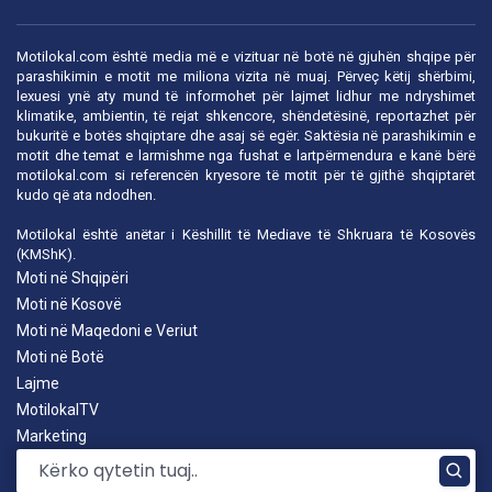
Motilokal.com është media më e vizituar në botë në gjuhën shqipe për
parashikimin e motit me miliona vizita në muaj. Përveç këtij shërbimi,
lexuesi ynë aty mund të informohet për lajmet lidhur me ndryshimet
klimatike, ambientin, të rejat shkencore, shëndetësinë, reportazhet për
bukuritë e botës shqiptare dhe asaj së egër. Saktësia në parashikimin e
motit dhe temat e larmishme nga fushat e lartpërmendura e kanë bërë
motilokal.com
si referencën kryesore të motit për të gjithë shqiptarët
kudo që ata ndodhen.
Motilokal është anëtar i
Këshillit të Mediave të Shkruara të Kosovës
(KMShK).
Moti në Shqipëri
Moti në Kosovë
Moti në Maqedoni e Veriut
Moti në Botë
Lajme
MotilokalTV
Marketing