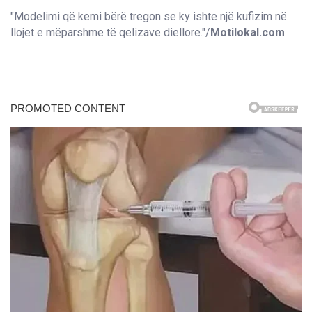
"Modelimi që kemi bërë tregon se ky ishte një kufizim në
llojet e mëparshme të qelizave diellore."/
Motilokal.com