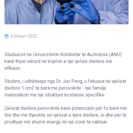
6 Shkurt 2022
Studiuesit në Universitetin Kombëtar të Australisë (ANU)
kanë thyer rekord në krijimin e një qelize diellore më
efikase.
Studimi, i udhëhequr nga Dr. Jun Peng, u fokusua në qelizat
diellore 1 cm
2
të bëra me perovskite - një familje
materialesh me një strukturë kristalore specifike.
Qelizat diellore perovskite kanë potencialin për t'u bërë më
lirë dhe më thjeshtë se qelizat e tjera diellore, si dhe për të
prodhuar më shumë energji në një zonë të caktuar.