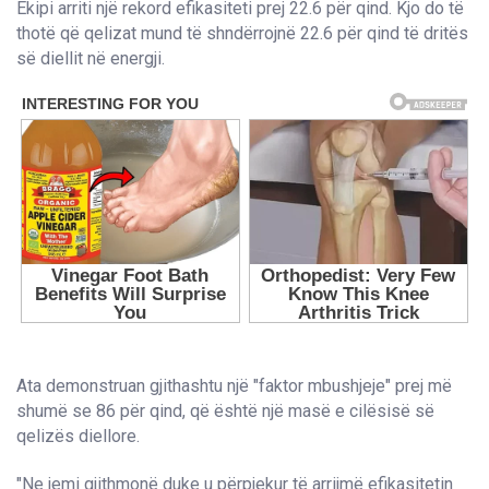
Ekipi arriti një rekord efikasiteti prej 22.6 për qind. Kjo do të
thotë që qelizat mund të shndërrojnë 22.6 për qind të dritës
së diellit në energji.
Ata demonstruan gjithashtu një "faktor mbushjeje" prej më
shumë se 86 për qind, që është një masë e cilësisë së
qelizës diellore.
"Ne jemi gjithmonë duke u përpjekur të arrijmë efikasitetin