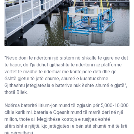
"Nëse doni të ndërtoni një sistem në shkallë të gjerë në det
të hapur, do t'ju duhet gjithashtu të ndërtoni një platformë
vërtet të madhe të ndërtuar me kontejnerë deti dhe që
është gjetur të jetë shumë, shumë e kushtueshme.
Gjithashtu jetëgjatësia e baterive nuk është shumë e gjatë”,
thotë Bliek.
Ndërsa bateritë litium-jon mund të zgjasin për 5,000-10,000
cikle karikimi, bateria e Oqeanit mund të marrë deri në një
milion, thotë ai. Megjithëse kostoja e ruajtjes është
afërsisht e njëjtë, kjo jetëgjatësi e bën atë shumë më të lirë
në përgjithësi.