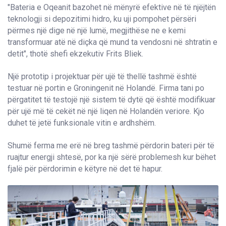
"Bateria e Oqeanit bazohet në mënyrë efektive në të njëjtën
teknologji si depozitimi hidro, ku uji pompohet përsëri
përmes një dige në një lumë, megjithëse ne e kemi
transformuar atë në diçka që mund ta vendosni në shtratin e
detit", thotë shefi ekzekutiv Frits Bliek.
Një prototip i projektuar për ujë të thellë tashmë është
testuar në portin e Groningenit në Holandë. Firma tani po
përgatitet të testojë një sistem të dytë që është modifikuar
për ujë më të cekët në një liqen në Holandën veriore. Kjo
duhet të jetë funksionale vitin e ardhshëm.
Shumë ferma me erë në breg tashmë përdorin bateri për të
ruajtur energji shtesë, por ka një sërë problemesh kur bëhet
fjalë për përdorimin e këtyre në det të hapur.