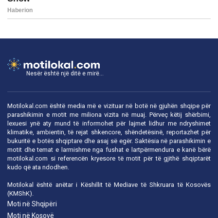
Nesër është një ditë e mirë...
Motilokal.com është media më e vizituar në botë në gjuhën shqipe për
parashikimin e motit me miliona vizita në muaj. Përveç këtij shërbimi,
lexuesi ynë aty mund të informohet për lajmet lidhur me ndryshimet
klimatike, ambientin, të rejat shkencore, shëndetësinë, reportazhet për
bukuritë e botës shqiptare dhe asaj së egër. Saktësia në parashikimin e
motit dhe temat e larmishme nga fushat e lartpërmendura e kanë bërë
motilokal.com
si referencën kryesore të motit për të gjithë shqiptarët
kudo që ata ndodhen.
Motilokal është anëtar i
Këshillit të Mediave të Shkruara të Kosovës
(KMShK).
Moti në Shqipëri
Moti në Kosovë