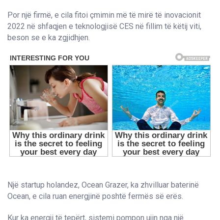
Por një firmë, e cila fitoi çmimin më të mirë të inovacionit
2022 në shfaqjen e teknologjisë CES në fillim të këtij viti,
beson se e ka zgjidhjen.
Një startup holandez, Ocean Grazer, ka zhvilluar baterinë
Ocean, e cila ruan energjinë poshtë fermës së erës.
Kur ka energji të tepërt, sistemi pompon ujin nga një