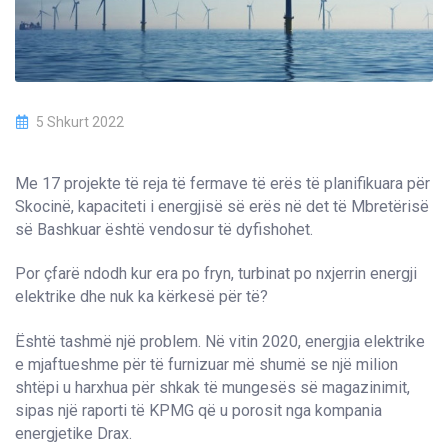
5 Shkurt 2022
Me 17 projekte të reja të fermave të erës të planifikuara për
Skocinë, kapaciteti i energjisë së erës në det të Mbretërisë
së Bashkuar është vendosur të dyfishohet.
Por çfarë ndodh kur era po fryn, turbinat po nxjerrin energji
elektrike dhe nuk ka kërkesë për të?
Është tashmë një problem. Në vitin 2020, energjia elektrike
e mjaftueshme për të furnizuar më shumë se një milion
shtëpi u harxhua për shkak të mungesës së magazinimit,
sipas një raporti të KPMG që u porosit nga kompania
energjetike Drax.