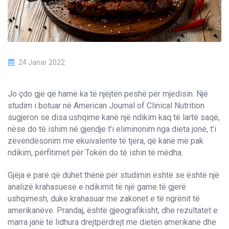
24 Janar 2022
Jo çdo gjë që hamë ka të njëjtën peshë për mjedisin. Një
studim i botuar në American Journal of Clinical Nutrition
sugjeron se disa ushqime kanë një ndikim kaq të lartë saqë,
nëse do të ishim në gjendje t'i eliminonim nga dieta jonë, t'i
zëvendësonim me ekuivalente të tjera, që kanë më pak
ndikim, përfitimet për Tokën do të ishin të mëdha.
Gjëja e parë që duhet thënë për studimin është se është një
analizë krahasuese e ndikimit të një game të gjerë
ushqimesh, duke krahasuar me zakonet e të ngrënit të
amerikanëve. Prandaj, është gjeografikisht, dhe rezultatet e
marra janë të lidhura drejtpërdrejt me dietën amerikane dhe