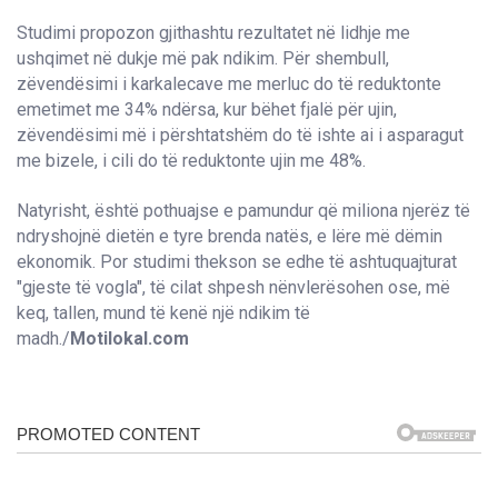
Studimi propozon gjithashtu rezultatet në lidhje me
ushqimet në dukje më pak ndikim. Për shembull,
zëvendësimi i karkalecave me merluc do të reduktonte
emetimet me 34% ndërsa, kur bëhet fjalë për ujin,
zëvendësimi më i përshtatshëm do të ishte ai i asparagut
me bizele, i cili do të reduktonte ujin me 48%.
Natyrisht, është pothuajse e pamundur që miliona njerëz të
ndryshojnë dietën e tyre brenda natës, e lëre më dëmin
ekonomik. Por studimi thekson se edhe të ashtuquajturat
"gjeste të vogla", të cilat shpesh nënvlerësohen ose, më
keq, tallen, mund të kenë një ndikim të
madh./
Motilokal.com