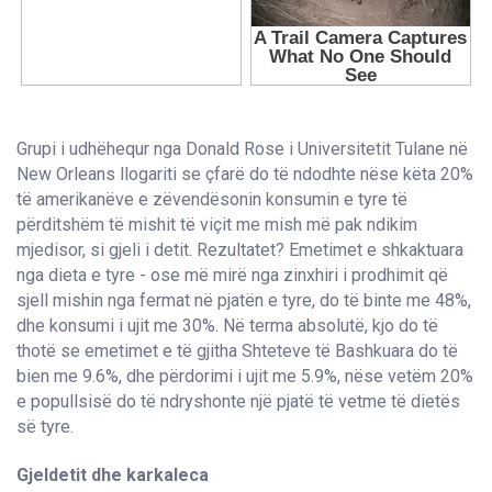
Grupi i udhëhequr nga Donald Rose i Universitetit Tulane në
New Orleans llogariti se çfarë do të ndodhte nëse këta 20%
të amerikanëve e zëvendësonin konsumin e tyre të
përditshëm të mishit të viçit me mish më pak ndikim
mjedisor, si gjeli i detit. Rezultatet? Emetimet e shkaktuara
nga dieta e tyre - ose më mirë nga zinxhiri i prodhimit që
sjell mishin nga fermat në pjatën e tyre, do të binte me 48%,
dhe konsumi i ujit me 30%. Në terma absolutë, kjo do të
thotë se emetimet e të gjitha Shteteve të Bashkuara do të
bien me 9.6%, dhe përdorimi i ujit me 5.9%, nëse vetëm 20%
e popullsisë do të ndryshonte një pjatë të vetme të dietës
së tyre.
Gjeldetit dhe karkaleca