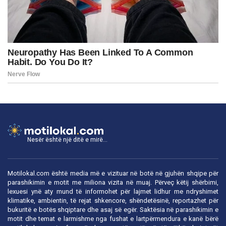
Nesër është një ditë e mirë...
Motilokal.com është media më e vizituar në botë në gjuhën shqipe për
parashikimin e motit me miliona vizita në muaj. Përveç këtij shërbimi,
lexuesi ynë aty mund të informohet për lajmet lidhur me ndryshimet
klimatike, ambientin, të rejat shkencore, shëndetësinë, reportazhet për
bukuritë e botës shqiptare dhe asaj së egër. Saktësia në parashikimin e
motit dhe temat e larmishme nga fushat e lartpërmendura e kanë bërë