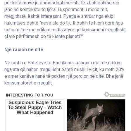
për këtë arsye jo domosdoshmërisht të zbatueshme siç
janë në kontekste të tjera. Eksperimenti i mendimit,
megjithatë, është interesant. Pyetja e shtruar nga ekipi
hulumtues është "nëse ata do t'ju thoshin të hiqni dorë nga
ushqimi më me ndikim midis atyre që konsumoni rregullisht,
çfarë përfitimesh do të kishte planeti?".
Një racion në ditë
Në rastin e Shteteve të Bashkuara, ushqimi më me ndikim
nga ata që hahen rregullisht është mishi i viçit, ku rreth 20%
e amerikanëve hanë të paktën një porcion në ditë. Dhe janë
konsumatorët e rregullt.