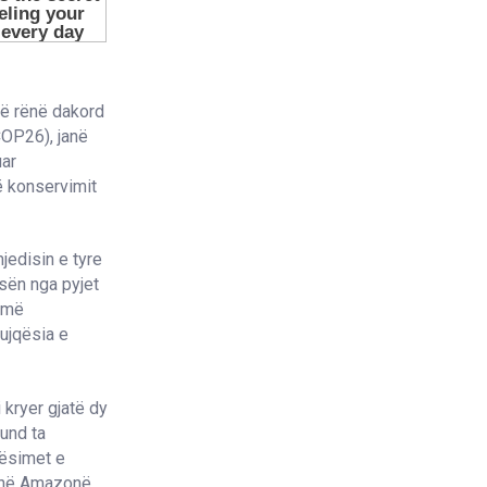
htë rënë dakord
COP26), janë
uar
ë konservimit
jedisin e tyre
esën nga pyjet
ë më
bujqësia e
 kryer gjatë dy
mund ta
etësimet e
 në Amazonë,