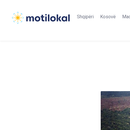
Shqipëri
Kosovë
Maq