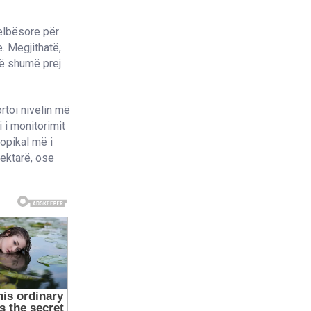
helbësore për
. Megjithatë,
në shumë prej
ortoi nivelin më
 i monitorimit
opikal më i
ektarë, ose