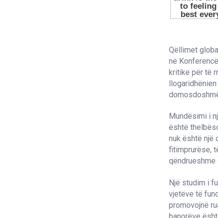
Qëllimet global
në Konferencë
kritike për të
llogaridhënien
domosdoshmëri
Mundësimi i nj
është thelbëso
nuk është një d
fitimprurëse, t
qëndrueshme d
Një studim i f
vjetëve të fund
promovojnë ruaj
banorëve ësht