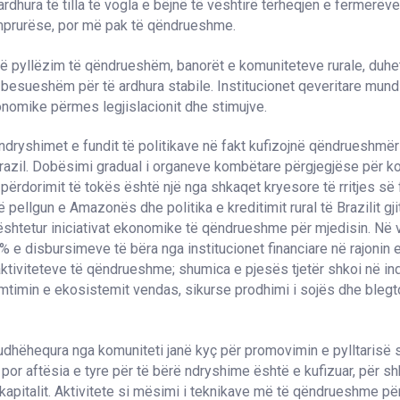
 ardhura të tilla të vogla e bëjnë të vështirë tërheqjen e fermerëv
timprurëse, por më pak të qëndrueshme.
jë pyllëzim të qëndrueshëm, banorët e komuniteteve rurale, duhet
ë besueshëm për të ardhura stabile. Institucionet qeveritare mund
nomike përmes legjislacionit dhe stimujve.
ndryshimet e fundit të politikave në fakt kufizojnë qëndrueshmër
Brazil. Dobësimi gradual i organeve kombëtare përgjegjëse për ko
përdorimit të tokës është një nga shkaqet kryesore të rritjes së 
ë pellgun e Amazonës dhe politika e kreditimit rural të Brazilit gj
shtetur iniciativat ekonomike të qëndrueshme për mjedisin. Në 
 e disbursimeve të bëra nga institucionet financiare në rajoni
 aktiviteteve të qëndrueshme; shumica e pjesës tjetër shkoi në ind
mtimin e ekosistemit vendas, sikurse prodhimi i sojës dhe blegto
udhëhequra nga komuniteti janë kyç për promovimin e pylltarisë 
or aftësia e tyre për të bërë ndryshime është e kufizuar, për sh
pitalit. Aktivitete si mësimi i teknikave më të qëndrueshme pë