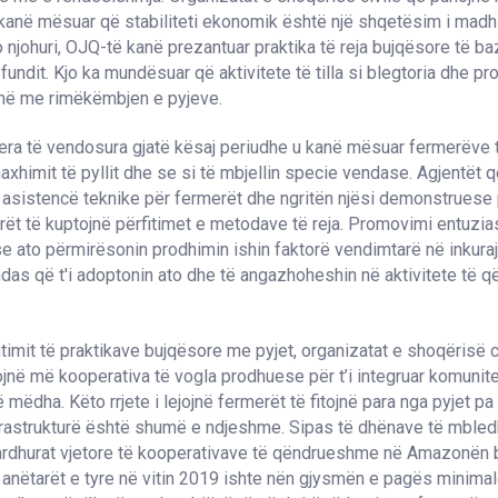
kanë mësuar që stabiliteti ekonomik është një shqetësim i madh
o njohuri, OJQ-të kanë prezantuar praktika të reja bujqësore të b
fundit. Kjo ka mundësuar që aktivitete të tilla si blegtoria dhe pr
jnë me rimëkëmbjen e pyjeve.
era të vendosura gjatë kësaj periudhe u kanë mësuar fermerëve t
axhimit të pyllit dhe se si të mbjellin specie vendase. Agjentët
asistencë teknike për fermerët dhe ngritën njësi demonstruese p
ët të kuptojnë përfitimet e metodave të reja. Promovimi entuzias
 ato përmirësonin prodhimin ishin faktorë vendimtarë në inkuraj
das që t'i adoptonin ato dhe të angazhoheshin në aktivitete të
imit të praktikave bujqësore me pyjet, organizatat e shoqërisë c
ë më kooperativa të vogla prodhuese për t’i integruar komunite
 mëdha. Këto rrjete i lejojnë fermerët të fitojnë para nga pyjet pa
frastrukturë është shumë e ndjeshme. Sipas të dhënave të mbled
ardhurat vjetore të kooperativave të qëndrueshme në Amazonën b
 anëtarët e tyre në vitin 2019 ishte nën gjysmën e pagës minimale