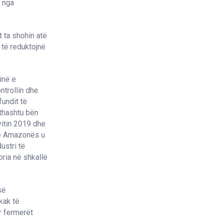
e nga
 ta shohin atë
 të reduktojnë
inë e
ntrollin dhe
fundit të
ithashtu bën
vitin 2019 dhe
n e Amazonës u
ustri të
ria në shkallë
së
kak të
r fermerët