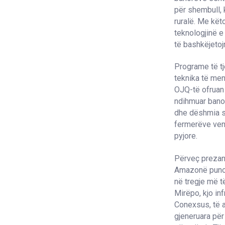
për shembull, 
ruralë. Me kët
teknologjinë e 
të bashkëjeto
Programe të tj
teknika të men
OJQ-të ofruan 
ndihmuar banor
dhe dëshmia se
fermerëve ven
pyjore.
Përveç prezant
Amazonë punojn
në tregje më të
Mirëpo, kjo in
Conexsus, të 
gjeneruara për