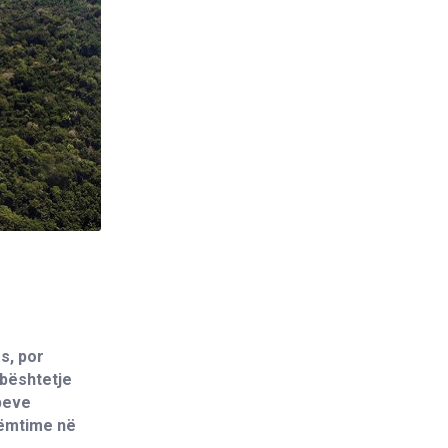
s, por
bështetje
upeve
dëmtime në