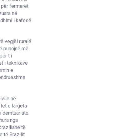
 për fermerët
azuara në
odhimi i kafesë
ë vegjël ruralë
 që punojnë më
ër t’i
t i teknikave
imin e
 qëndrueshme
ivile në
tet e largëta
 i dëmtuar ato.
hura nga
raziliane të
 të Brazilit