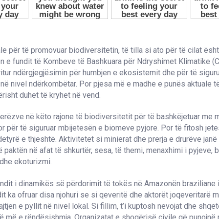
e për të promovuar biodiversitetin, të tilla si ato për të cilat ës
n e fundit të Kombeve të Bashkuara për Ndryshimet Klimatike (
 rritur ndërgjegjësimin për humbjen e ekosistemit dhe për të sigur
 në nivel ndërkombëtar. Por pjesa më e madhe e punës aktuale t
sht duhet të kryhet në vend.
erëzve në këto rajone të biodiversitetit për të bashkëjetuar me m
r për të siguruar mbijetesën e biomeve pyjore. Por të fitosh jet
etyrë e thjeshtë. Aktivitetet si minierat dhe prerja e drurëve jan
ë paktën në afat të shkurtër, sesa, të themi, menaxhimi i pyjeve, 
he ekoturizmi.
undit i dinamikës së përdorimit të tokës në Amazonën braziliane i
it ka ofruar disa njohuri se si qeveritë dhe aktorët joqeveritarë 
tjen e pyllit në nivel lokal. Si fillim, t’i kuptosh nevojat dhe shq
ë më e rëndësishmja. Organizatat e shoqërisë civile që punojnë