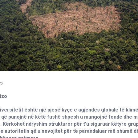
22
izo
diversitetit është një pjesë kyçe e agjendës globale të klimë
 që punojnë në këtë fushë shpesh u mungojnë fonde dhe m
e. Kërkohet ndryshim strukturor për t'u siguruar këtyre gr
dhe autoritetin që u nevojitet për të parandaluar më shumë 