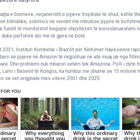
lbësore natyrore.
uajtja e biomeve, veçanërisht e pyjeve tropikale të shiut, është t
limet klimatike, sidomos në vendet me mbulesë pyjore të bollshme
ë fundit të monitorimit tregojnë shpyllëzim të konsiderueshëm 
 duke përfshirë ato më të gjera në botë.
it 2021, Instituti Kombëtar i Brazilit për Kërkimet Hapësinore rap
mbjes së pyjeve në Amazon të regjistruar në atë muaj që nga fillimi
arë. Dhe problemi nuk mbaron vetëm tek Amazona. Pylli i dytë tr
, Lumi i Basenit të Kongos, ka humbur më shumë se 15 milionë h
s së vet origjinale mes viteve 2001 dhe 2020.