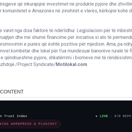
 i tregjeve që inkurajojnë investimet në produkte pyjore dhe zhvill
ar komunitetet e Amazonës në zinxhirët e vlerës, kërkojnë kohë d
e varet nga disa faktorë të ndërlidhur. Legjislacioni për të mbësh
 ruajtjen dhe më shumë financime për iniciativa si ato të përmendu
promovimin e punës që është pozitive për mjedisin. Ama, pa nd
 nivel kombëtar dhe lokal për t'ua mundësuar banorëve ruralë të f
t e qëndrueshme pyjore, shkatërrimi i biomeve më të rëndësishm
azhdojë./Project Syndicate/
Motilokal.com