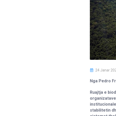
24 Janar 20
Nga Pedro Fr
Ruajtja e bio
organizatave
institucional
stabilitetin 