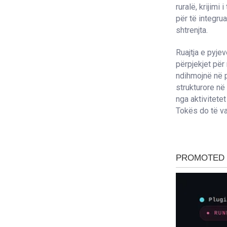
ruralë, krijimi
për të integru
shtrenjta.
Ruajtja e pyjev
përpjekjet për
ndihmojnë në 
strukturore në
nga aktivitete
Tokës do të v