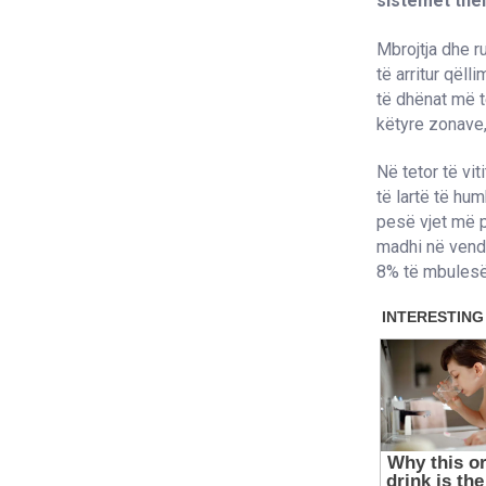
sistemet the
Mbrojtja dhe r
të arritur qël
të dhënat më t
këtyre zonave,
Në tetor të vit
të lartë të hu
pesë vjet më p
madhi në vend
8% të mbulesë