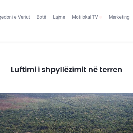
edoni e Veriut
Botë
Lajme
Motilokal TV
Marketing
Luftimi i shpyllëzimit në terren