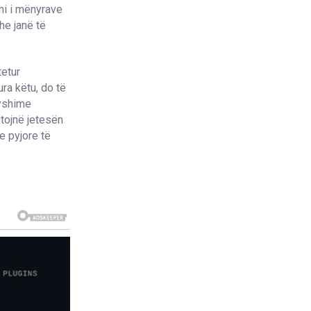
imi i mënyrave
he janë të
tetur
ra këtu, do të
ryshime
itojnë jetesën
e pyjore të