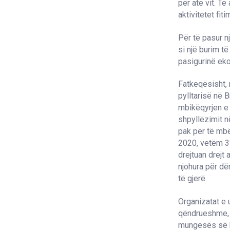
për atë vit. Të
aktivitetet fi
Për të pasur n
si një burim t
pasigurinë eko
Fatkeqësisht, 
pylltarisë në 
mbikëqyrjen e 
shpyllëzimit n
pak për të mbë
2020, vetëm 3%
drejtuan drejt
njohura për dë
të gjerë.
Organizatat e 
qëndrueshme, p
mungesës së ka