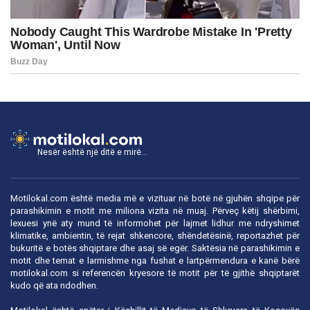
Nesër është një ditë e mirë...
Motilokal.com është media më e vizituar në botë në gjuhën shqipe për
parashikimin e motit me miliona vizita në muaj. Përveç këtij shërbimi,
lexuesi ynë aty mund të informohet për lajmet lidhur me ndryshimet
klimatike, ambientin, të rejat shkencore, shëndetësinë, reportazhet për
bukuritë e botës shqiptare dhe asaj së egër. Saktësia në parashikimin e
motit dhe temat e larmishme nga fushat e lartpërmendura e kanë bërë
motilokal.com
si referencën kryesore të motit për të gjithë shqiptarët
kudo që ata ndodhen.