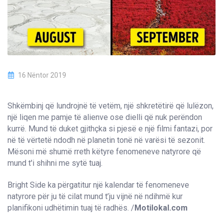
16 Nëntor 2019
Shkëmbinj që lundrojnë të vetëm, një shkretëtirë që lulëzon,
një liqen me pamje të alienve ose dielli që nuk perëndon
kurrë. Mund të duket gjithçka si pjesë e një filmi fantazi, por
në të vërtetë ndodh në planetin tonë në varësi të sezonit.
Mësoni më shumë rreth këtyre fenomeneve natyrore që
mund t'i shihni me sytë tuaj.
Bright Side ka përgatitur një kalendar të fenomeneve
natyrore për ju të cilat mund t’ju vijnë në ndihmë kur
planifikoni udhëtimin tuaj të radhës. /
Motilokal.com