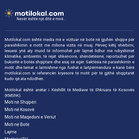
Nesër është një ditë e mirë...
Motilokal.com është media më e vizituar në botë në gjuhën shqipe për
parashikimin e motit me miliona vizita në muaj. Përveç këtij shërbimi,
lexuesi ynë aty mund të informohet për lajmet lidhur me ndryshimet
klimatike, ambientin, të rejat shkencore, shëndetësinë, reportazhet për
bukuritë e botës shqiptare dhe asaj së egër. Saktësia në parashikimin e
motit dhe temat e larmishme nga fushat e lartpërmendura e kanë bërë
motilokal.com
si referencën kryesore të motit për të gjithë shqiptarët
kudo që ata ndodhen.
Motilokal është anëtar i
Këshillit të Mediave të Shkruara të Kosovës
(KMShK).
Moti në Shqipëri
Moti në Kosovë
Moti në Maqedoni e Veriut
Moti në Botë
Lajme