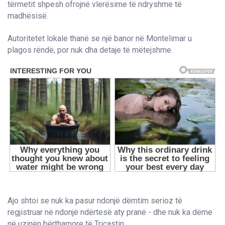
tërmetit shpesh ofrojnë vlerësime të ndryshme të
madhësisë.
Autoritetet lokale thanë se një banor në Montelimar u
plagos rëndë, por nuk dha detaje të mëtejshme.
Ajo shtoi se nuk ka pasur ndonjë dëmtim serioz të
regjistruar në ndonjë ndërtesë aty pranë - dhe nuk ka dëme
në uzinën bërthamore të Tricastin.