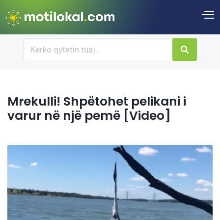
Mrekulli! Shpëtohet pelikani i
varur në një pemë [Video]