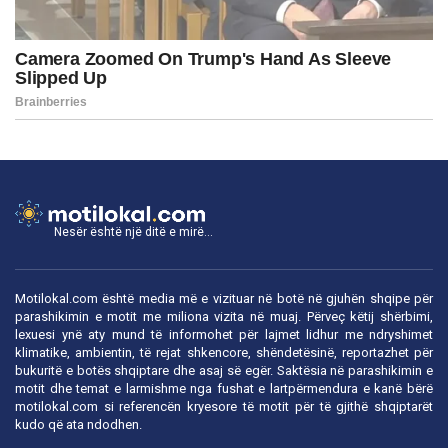
Nesër është një ditë e mirë...
Motilokal.com është media më e vizituar në botë në gjuhën shqipe për
parashikimin e motit me miliona vizita në muaj. Përveç këtij shërbimi,
lexuesi ynë aty mund të informohet për lajmet lidhur me ndryshimet
klimatike, ambientin, të rejat shkencore, shëndetësinë, reportazhet për
bukuritë e botës shqiptare dhe asaj së egër. Saktësia në parashikimin e
motit dhe temat e larmishme nga fushat e lartpërmendura e kanë bërë
motilokal.com
si referencën kryesore të motit për të gjithë shqiptarët
kudo që ata ndodhen.