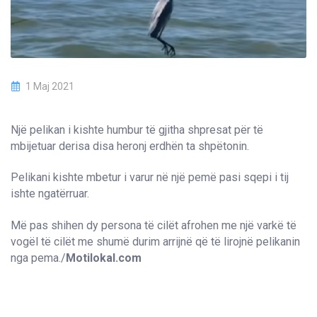
1 Maj 2021
Një pelikan i kishte humbur të gjitha shpresat për të
mbijetuar derisa disa heronj erdhën ta shpëtonin.
Pelikani kishte mbetur i varur në një pemë pasi sqepi i tij
ishte ngatërruar.
Më pas shihen dy persona të cilët afrohen me një varkë të
vogël të cilët me shumë durim arrijnë që të lirojnë pelikanin
nga pema./
Motilokal.com