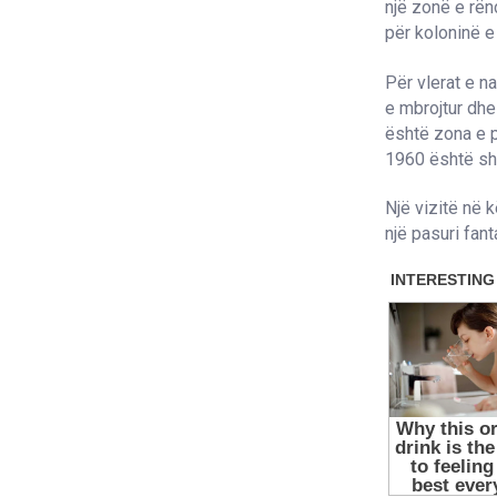
një zonë e rën
për koloninë e
Për vlerat e n
e mbrojtur dhe
është zona e pa
1960 është shp
Një vizitë në 
një pasuri fan