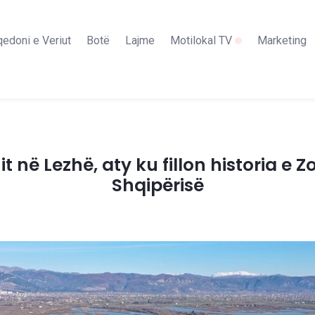
edoni e Veriut
Botë
Lajme
Motilokal TV
Marketing
 në Lezhë, aty ku fillon historia e Z
Shqipërisë