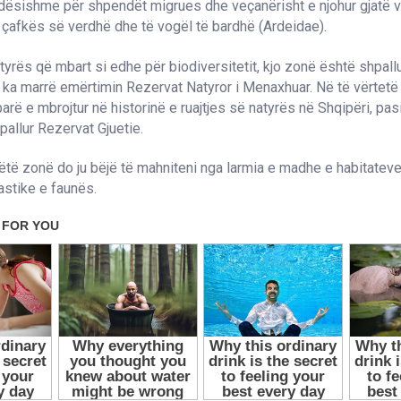
dësishme për shpendët migrues dhe veçanërisht e njohur gjatë vi
 çafkës së verdhë dhe të vogël të bardhë (Ardeidae).
atyrës që mbart si edhe për biodiversitetit, kjo zonë është shpall
 ka marrë emërtimin Rezervat Natyror i Menaxhuar. Në të vërtetë
rë e mbrojtur në historinë e ruajtjes së natyrës në Shqipëri, pasi 
allur Rezervat Gjuetie.
këtë zonë do ju bëjë të mahniteni nga larmia e madhe e habitatev
tastike e faunës.