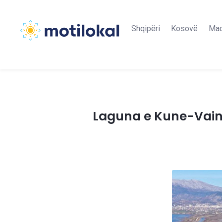
Shqipëri
Kosovë
Maq
Laguna e Kune-Vainit