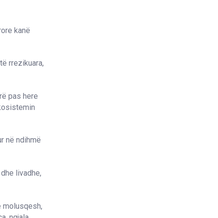
rore kanë
ë rrezikuara,
rë pas here
kosistemin
ur në ndihmë
 dhe livadhe,
je molusqesh,
a, ngjala.