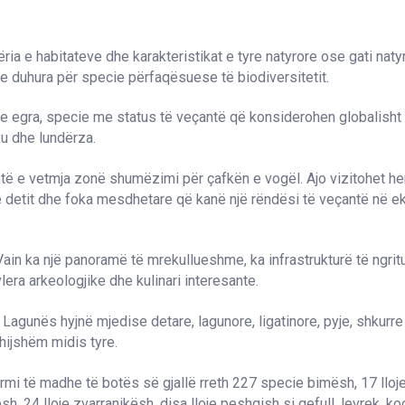
ia e habitateve dhe karakteristikat e tyre natyrore ose gati naty
t e duhura për specie përfaqësuese të biodiversitetit.
 e egra, specie me status të veçantë që konsiderohen globalisht t
ku dhe lundërza.
të e vetmja zonë shumëzimi për çafkën e vogël. Ajo vizitohet he
e detit dhe foka mesdhetare që kanë një rëndësi të veçantë në e
in ka një panoramë të mrekullueshme, ka infrastrukturë të ngrit
vlera arkeologjike dhe kulinari interesante.
 Lagunës hyjnë mjedise detare, lagunore, ligatinore, pyje, shkurre
hijshëm midis tyre.
armi të madhe të botës së gjallë rreth 227 specie bimësh, 17 llo
sh, 24 lloje zvarranikësh, disa lloje peshqish si qefull, levrek, koc