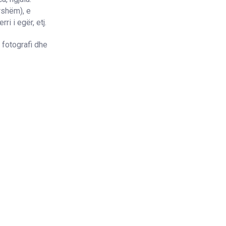
rshëm), e
ri i egër, etj.
 fotografi dhe