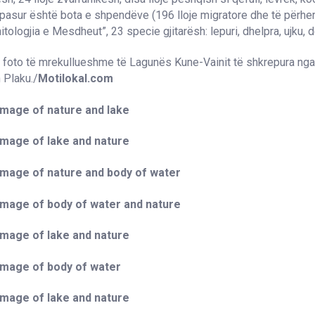
pasur është bota e shpendëve (196 lloje migratore dhe të përhe
nitologjia e Mesdheut”, 23 specie gjitarësh: lepuri, dhelpra, ujku, der
a foto të mrekullueshme të Lagunës Kune-Vainit të shkrepura nga
n Plaku./
Motilokal.com