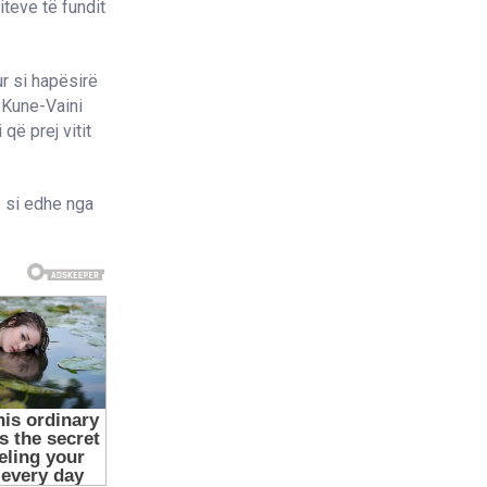
teve të fundit
ur si hapësirë
 Kune-Vaini
që prej vitit
e si edhe nga