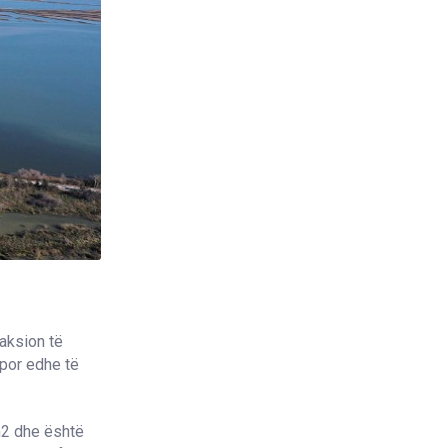
raksion të
 por edhe të
m
2
dhe është