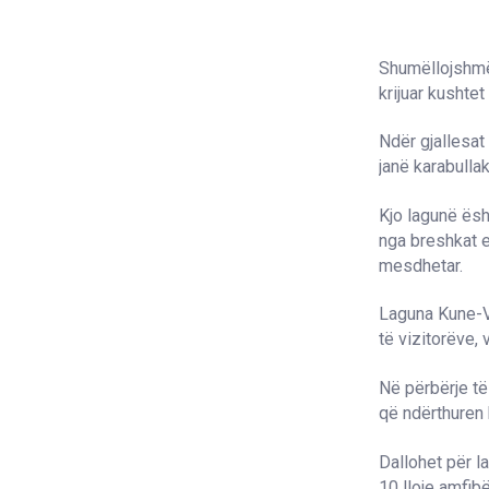
Shumëllojshmër
krijuar kushte
Ndër gjallesat
janë karabulla
Kjo lagunë ësh
nga breshkat 
mesdhetar.
Laguna Kune-Va
të vizitorëve, 
Në përbërje të
që ndërthuren 
Dallohet për l
10 lloje amfibë