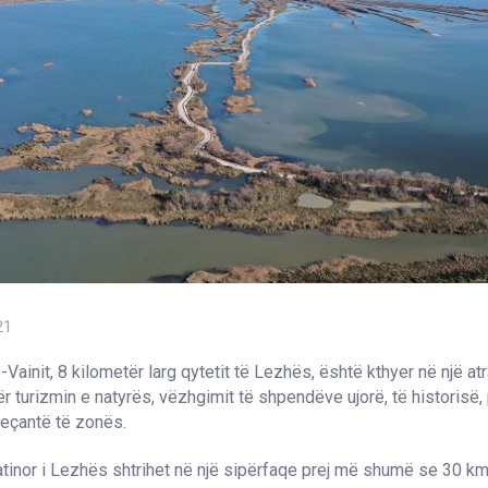
21
Vainit, 8 kilometër larg qytetit të Lezhës, është kthyer në një at
 turizmin e natyrës, vëzhgimit të shpendëve ujorë, të historisë,
veçantë të zonës.
tinor i Lezhës shtrihet në një sipërfaqe prej më shumë se 30 k