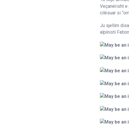
Veçanërisht e 
cilësuar si “or
Ju sjellim dis
alpinisti Fatio