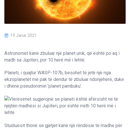
19 Janar 2021
Astronomët kanë zbuluar një planet unik, që është po aq i
madh sa Jupiteri, por 10 herë më i lehtë.
Planeti, i quajtur WASP-107b, besohet të jetë një nga
ekzoplanetët më pak të dendur të zbuluar ndonjëherë, duke
i dhënë pseudonimin ‘planet pambuku’.
Studiuesit thonë se gjetjet kanë një rëndësie të madhe për