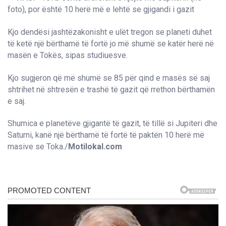
Kjo dendësi jashtëzakonisht e ulët tregon se planeti duhet
të ketë një bërthamë të fortë jo më shumë se katër herë në
masën e Tokës, sipas studiuesve.
Kjo sugjeron që më shumë se 85 për qind e masës së saj
shtrihet në shtresën e trashë të gazit që rrethon bërthamën
e saj.
Shumica e planetëve gjigantë të gazit, të tillë si Jupiteri dhe
Saturni, kanë një bërthamë të fortë të paktën 10 herë më
masive se Toka./
Motilokal.com