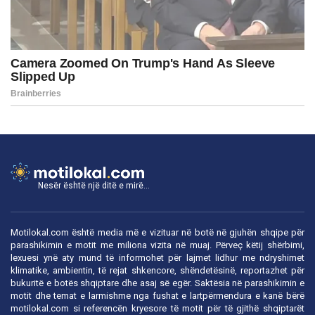
Nesër është një ditë e mirë...
Motilokal.com është media më e vizituar në botë në gjuhën shqipe për
parashikimin e motit me miliona vizita në muaj. Përveç këtij shërbimi,
lexuesi ynë aty mund të informohet për lajmet lidhur me ndryshimet
klimatike, ambientin, të rejat shkencore, shëndetësinë, reportazhet për
bukuritë e botës shqiptare dhe asaj së egër. Saktësia në parashikimin e
motit dhe temat e larmishme nga fushat e lartpërmendura e kanë bërë
motilokal.com
si referencën kryesore të motit për të gjithë shqiptarët