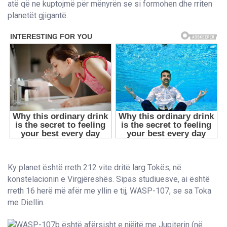
atë që ne kuptojmë për mënyrën se si formohen dhe rriten
planetët gjigantë.
Ky planet është rreth 212 vite dritë larg Tokës, në
konstelacionin e Virgjëreshës. Sipas studiuesve, ai është
rreth 16 herë më afër me yllin e tij, WASP-107, se sa Toka
me Diellin.