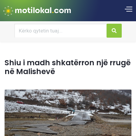
Shiu i madh shkatërron një rrugë
në Malishevë