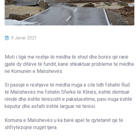
9 Janar 2021
Moti i ligë me reshje të mëdha të shiut dhe borës që ranë
gjatë dy ditëve të fundit, kanë shkaktuar probleme të mëdha
në Komunën e Malishevës.
Si pasojë e reshjeve të mëdha rruga e cila lidh fshatin Rud
të Malishevës me fshatin Sferkë të Klinës, është dëmtuar
rëndë dhe është tërësisht e pakalueshme, pasi rruga është
këputur dhe asfalti është larguar në tërësi.
Komuna e Malishevës u ka bërë apel te qytetarët që të
shfrytëzojnë rrugët tjera.