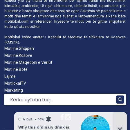
lexuesi ynë aty mund të informohet për lajmet lidhur me ndryshimet
klimatike, ambientin, të rejat shkencore, shëndetësinë, reportazhet për
bukuritë e botës shqiptare dhe asaj së egër. Saktësia në parashikimin e
motit dhe temat e larmishme nga fushat e lartpërmendura e kanë bërë
motilokal.com
si referencën kryesore të motit për të gjithë shqiptarët
kudo që ata ndodhen.
Motilokal është anëtar i
Këshillit të Mediave të Shkruara të Kosovës
(KMShK).
Moti në Shqipëri
Moti në Kosovë
Moti në Maqedoni e Veriut
Moti në Botë
Lajme
MotilokalTV
Marketing