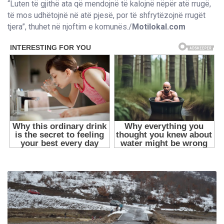
“Luten të gjithë ata që mendojnë të kalojnë nëpër atë rrugë,
të mos udhëtojnë në atë pjesë, por të shfrytëzojnë rrugët
tjera”, thuhet në njoftim e komunës./
Motilokal.com