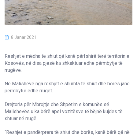
8 Janar 2021
Reshjet e mëdha të shiut që kanë përfshirë tërë territorin e
Kosovës, në disa pjesë ka shkaktuar edhe përmbytje të
rrugëve.
Në Malishevë nga reshjet e shumta të shiut dhe borës janë
përmbytur edhe rrugët.
Drejtoria për Mbrojtje dhe Shpëtim e komunës së
Malishevës u ka bërë apel vozitësve të bëjnë kujdes të
shtuar në rrugë.
“Reshjet e pandërprera të shiut dhe borës, kanë bërë që në