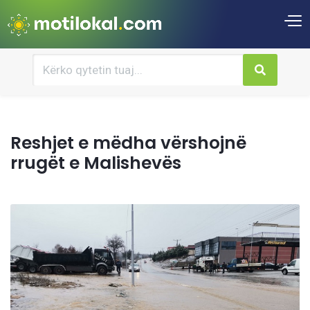
Reshjet e mëdha vërshojnë
rrugët e Malishevës