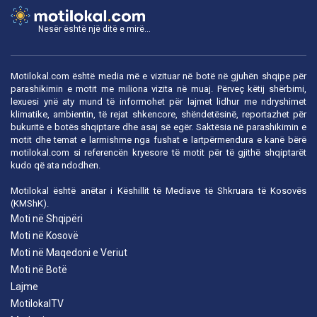
Nesër është një ditë e mirë...
Motilokal.com është media më e vizituar në botë në gjuhën shqipe për
parashikimin e motit me miliona vizita në muaj. Përveç këtij shërbimi,
lexuesi ynë aty mund të informohet për lajmet lidhur me ndryshimet
klimatike, ambientin, të rejat shkencore, shëndetësinë, reportazhet për
bukuritë e botës shqiptare dhe asaj së egër. Saktësia në parashikimin e
motit dhe temat e larmishme nga fushat e lartpërmendura e kanë bërë
motilokal.com
si referencën kryesore të motit për të gjithë shqiptarët
kudo që ata ndodhen.
Motilokal është anëtar i
Këshillit të Mediave të Shkruara të Kosovës
(KMShK).
Moti në Shqipëri
Moti në Kosovë
Moti në Maqedoni e Veriut
Moti në Botë
Lajme
MotilokalTV