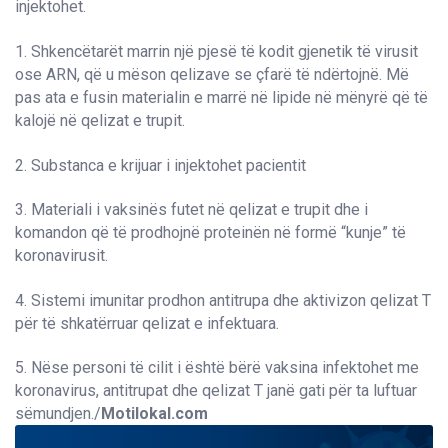
injektohet.
1. Shkencëtarët marrin një pjesë të kodit gjenetik të virusit
ose ARN, që u mëson qelizave se çfarë të ndërtojnë. Më
pas ata e fusin materialin e marrë në lipide në mënyrë që të
kalojë në qelizat e trupit.
2. Substanca e krijuar i injektohet pacientit
3. Materiali i vaksinës futet në qelizat e trupit dhe i
komandon që të prodhojnë proteinën në formë “kunje” të
koronavirusit.
4. Sistemi imunitar prodhon antitrupa dhe aktivizon qelizat T
për të shkatërruar qelizat e infektuara.
5. Nëse personi të cilit i është bërë vaksina infektohet me
koronavirus, antitrupat dhe qelizat T janë gati për ta luftuar
sëmundjen./
Motilokal.com