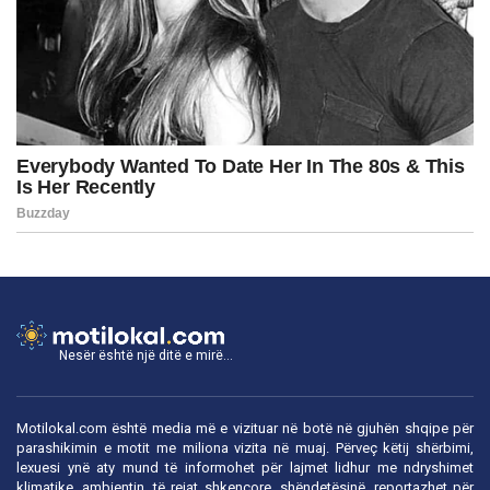
Nesër është një ditë e mirë...
Motilokal.com është media më e vizituar në botë në gjuhën shqipe për
parashikimin e motit me miliona vizita në muaj. Përveç këtij shërbimi,
lexuesi ynë aty mund të informohet për lajmet lidhur me ndryshimet
klimatike, ambientin, të rejat shkencore, shëndetësinë, reportazhet për