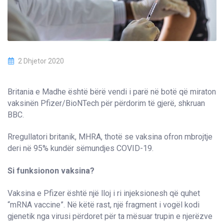
2 Dhjetor 2020
Britania e Madhe është bërë vendi i parë në botë që miraton
vaksinën Pfizer/BioNTech për përdorim të gjerë, shkruan
BBC.
Rregullatori britanik, MHRA, thotë se vaksina ofron mbrojtje
deri në 95% kundër sëmundjes COVID-19.
Si funksionon vaksina?
Vaksina e Pfizer është një lloj i ri injeksionesh që quhet
“mRNA vaccine”. Në këtë rast, një fragment i vogël kodi
gjenetik nga virusi përdoret për ta mësuar trupin e njerëzve