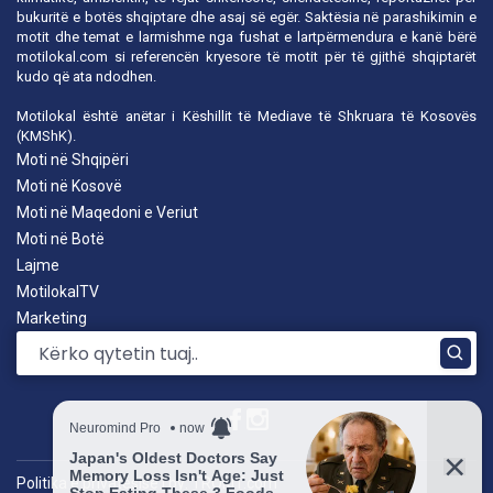
bukuritë e botës shqiptare dhe asaj së egër. Saktësia në parashikimin e
motit dhe temat e larmishme nga fushat e lartpërmendura e kanë bërë
motilokal.com
si referencën kryesore të motit për të gjithë shqiptarët
kudo që ata ndodhen.
Motilokal është anëtar i
Këshillit të Mediave të Shkruara të Kosovës
(KMShK).
Moti në Shqipëri
Moti në Kosovë
Moti në Maqedoni e Veriut
Moti në Botë
Lajme
MotilokalTV
Marketing
Politika e privatësisë
|
by: TROKIT.com