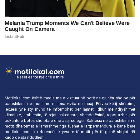
Nesër është një ditë e mirë...
Motilokal.com është media më e vizituar në botë në gjuhën shqipe për
parashikimin e motit me miliona vizita në muaj. Përveç këtij shërbimi,
lexuesi ynë aty mund të informohet për lajmet lidhur me ndryshimet
klimatike, ambientin, të rejat shkencore, shëndetësinë, reportazhet për
bukuritë e botës shqiptare dhe asaj së egër. Saktësia në parashikimin e
motit dhe temat e larmishme nga fushat e lartpërmendura e kanë bërë
motilokal.com
si referencën kryesore të motit për të gjithë shqiptarët
kudo që ata ndodhen.