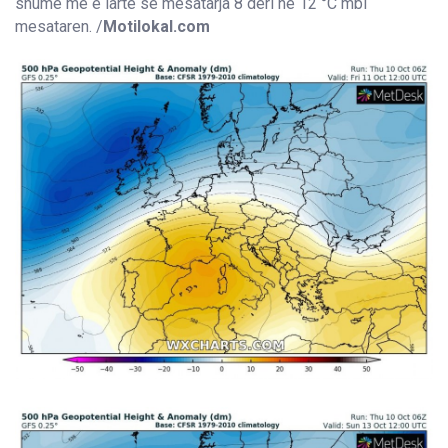
shumë më e lartë se mesatarja 8 deri në 12 °C mbi
mesataren. /
Motilokal.com