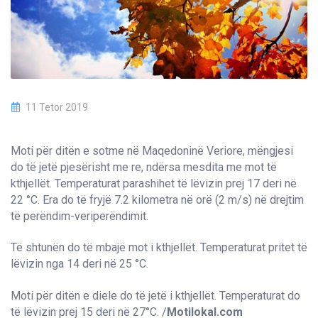
11 Tetor 2019
Moti për ditën e sotme në Maqedoninë Veriore, mëngjesi
do të jetë pjesërisht me re, ndërsa mesdita me mot të
kthjellët. Temperaturat parashihet të lëvizin prej 17 deri në
22 °C. Era do të fryjë 7.2 kilometra në orë (2 m/s) në drejtim
të perëndim-veriperëndimit.
Të shtunën do të mbajë mot i kthjellët. Temperaturat pritet të
lëvizin nga 14 deri në 25 °C.
Moti për ditën e diele do të jetë i kthjellët. Temperaturat do
të lëvizin prej 15 deri në 27°C. /
Motilokal.com