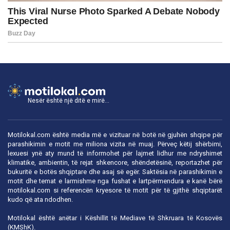
Nesër është një ditë e mirë...
Motilokal.com është media më e vizituar në botë në gjuhën shqipe për
parashikimin e motit me miliona vizita në muaj. Përveç këtij shërbimi,
lexuesi ynë aty mund të informohet për lajmet lidhur me ndryshimet
klimatike, ambientin, të rejat shkencore, shëndetësinë, reportazhet për
bukuritë e botës shqiptare dhe asaj së egër. Saktësia në parashikimin e
motit dhe temat e larmishme nga fushat e lartpërmendura e kanë bërë
motilokal.com
si referencën kryesore të motit për të gjithë shqiptarët
kudo që ata ndodhen.
Motilokal është anëtar i
Këshillit të Mediave të Shkruara të Kosovës
(KMShK).