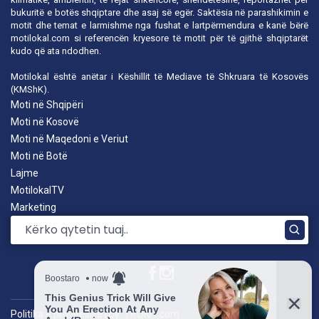
bukuritë e botës shqiptare dhe asaj së egër. Saktësia në parashikimin e
motit dhe temat e larmishme nga fushat e lartpërmendura e kanë bërë
motilokal.com
si referencën kryesore të motit për të gjithë shqiptarët
kudo që ata ndodhen.
Motilokal është anëtar i
Këshillit të Mediave të Shkruara të Kosovës
(KMShK).
Moti në Shqipëri
Moti në Kosovë
Moti në Maqedoni e Veriut
Moti në Botë
Lajme
MotilokalTV
Marketing
Politika e privatësisë
|
by: TROKIT.com