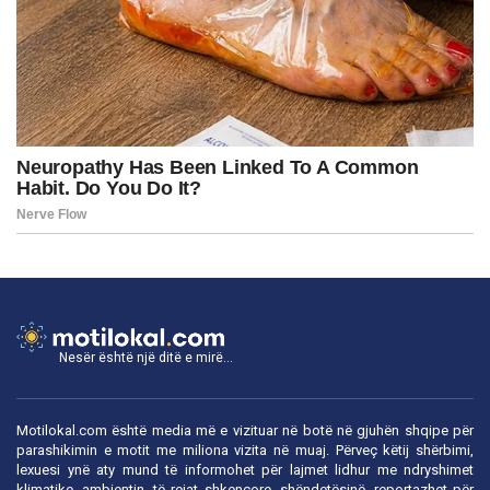
Nesër është një ditë e mirë...
Motilokal.com është media më e vizituar në botë në gjuhën shqipe për
parashikimin e motit me miliona vizita në muaj. Përveç këtij shërbimi,
lexuesi ynë aty mund të informohet për lajmet lidhur me ndryshimet
klimatike, ambientin, të rejat shkencore, shëndetësinë, reportazhet për