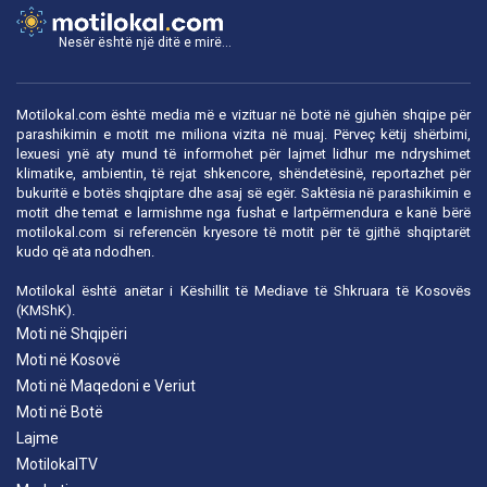
Nesër është një ditë e mirë...
Motilokal.com është media më e vizituar në botë në gjuhën shqipe për
parashikimin e motit me miliona vizita në muaj. Përveç këtij shërbimi,
lexuesi ynë aty mund të informohet për lajmet lidhur me ndryshimet
klimatike, ambientin, të rejat shkencore, shëndetësinë, reportazhet për
bukuritë e botës shqiptare dhe asaj së egër. Saktësia në parashikimin e
motit dhe temat e larmishme nga fushat e lartpërmendura e kanë bërë
motilokal.com
si referencën kryesore të motit për të gjithë shqiptarët
kudo që ata ndodhen.
Motilokal është anëtar i
Këshillit të Mediave të Shkruara të Kosovës
(KMShK).
Moti në Shqipëri
Moti në Kosovë
Moti në Maqedoni e Veriut
Moti në Botë
Lajme
MotilokalTV