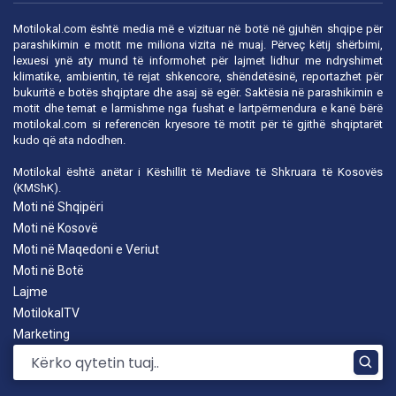
Motilokal.com është media më e vizituar në botë në gjuhën shqipe për
parashikimin e motit me miliona vizita në muaj. Përveç këtij shërbimi,
lexuesi ynë aty mund të informohet për lajmet lidhur me ndryshimet
klimatike, ambientin, të rejat shkencore, shëndetësinë, reportazhet për
bukuritë e botës shqiptare dhe asaj së egër. Saktësia në parashikimin e
motit dhe temat e larmishme nga fushat e lartpërmendura e kanë bërë
motilokal.com
si referencën kryesore të motit për të gjithë shqiptarët
kudo që ata ndodhen.
Motilokal është anëtar i
Këshillit të Mediave të Shkruara të Kosovës
(KMShK).
Moti në Shqipëri
Moti në Kosovë
Moti në Maqedoni e Veriut
Moti në Botë
Lajme
MotilokalTV
Marketing