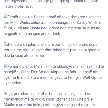
shkëlqyeshme dhe janë një grabitqar oportunist që gjuan
natën, thotë Trust.
Është bërë e njohur si dhelpra për të ndjekur prenë nëpër
terrene me rërë, zhavorr dhe shkëmbinj para se ta godasë
dhe ta kapë atë në arrati.
Preja, përfshirë insektet si brumbujt, milingonat dhe
merimangat më të vogla, imobilizohen pasi Dhelpra e
Madhe u injekton helm, i cili lëngëzon organet e tyre të