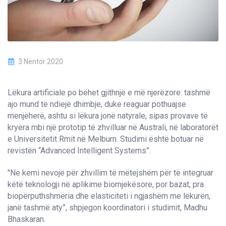
3 Nëntor 2020
Lëkura artificiale po bëhet gjithnjë e më njerëzore: tashmë
ajo mund të ndiejë dhimbje, duke reaguar pothuajse
menjëherë, ashtu si lëkura jonë natyrale, sipas provave të
kryera mbi një prototip të zhvilluar në Australi, në laboratorët
e Universitetit Rmit në Melburn. Studimi është botuar në
revistën “Advanced Intelligent Systems”.
"Ne kemi nevojë për zhvillim të mëtejshëm për të integruar
këtë teknologji në aplikime biomjekësore, por bazat, pra
biopërputhshmëria dhe elasticiteti i ngjashëm me lëkurën,
janë tashmë aty”, shpjegon koordinatori i studimit, Madhu
Bhaskaran.