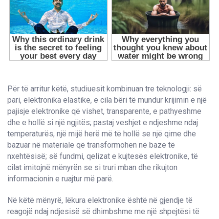
Për të arritur këtë, studiuesit kombinuan tre teknologji: së
pari, elektronika elastike, e cila bëri të mundur krijimin e një
pajisje elektronike që vishet, transparente, e pathyeshme
dhe e hollë si një ngjitës; pastaj veshjet e ndjeshme ndaj
temperaturës, një mijë herë më të hollë se një qime dhe
bazuar në materiale që transformohen në bazë të
nxehtësisë; së fundmi, qelizat e kujtesës elektronike, të
cilat imitojnë mënyrën se si truri mban dhe rikujton
informacionin e ruajtur më parë.
Në këtë mënyrë, lëkura elektronike është në gjendje të
reagojë ndaj ndjesisë së dhimbshme me një shpejtësi të