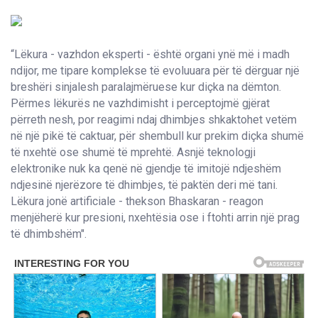
“Lëkura - vazhdon eksperti - është organi ynë më i madh
ndijor, me tipare komplekse të evoluuara për të dërguar një
breshëri sinjalesh paralajmëruese kur diçka na dëmton.
Përmes lëkurës ne vazhdimisht i perceptojmë gjërat
përreth nesh, por reagimi ndaj dhimbjes shkaktohet vetëm
në një pikë të caktuar, për shembull kur prekim diçka shumë
të nxehtë ose shumë të mprehtë. Asnjë teknologji
elektronike nuk ka qenë në gjendje të imitojë ndjeshëm
ndjesinë njerëzore të dhimbjes, të paktën deri më tani.
Lëkura jonë artificiale - thekson Bhaskaran - reagon
menjëherë kur presioni, nxehtësia ose i ftohti arrin një prag
të dhimbshëm".