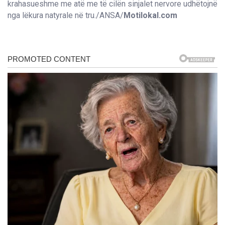
krahasueshme me atë me të cilën sinjalet nervore udhëtojnë
nga lëkura natyrale në tru./ANSA/
Motilokal.com