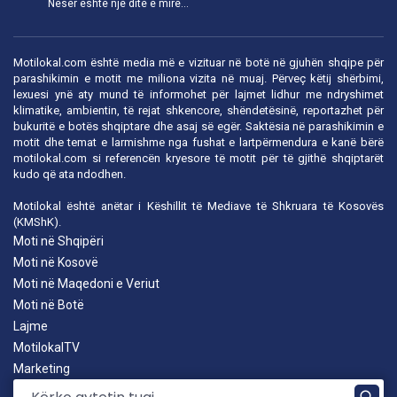
Nesër është një ditë e mirë...
Motilokal.com është media më e vizituar në botë në gjuhën shqipe për
parashikimin e motit me miliona vizita në muaj. Përveç këtij shërbimi,
lexuesi ynë aty mund të informohet për lajmet lidhur me ndryshimet
klimatike, ambientin, të rejat shkencore, shëndetësinë, reportazhet për
bukuritë e botës shqiptare dhe asaj së egër. Saktësia në parashikimin e
motit dhe temat e larmishme nga fushat e lartpërmendura e kanë bërë
motilokal.com
si referencën kryesore të motit për të gjithë shqiptarët
kudo që ata ndodhen.
Motilokal është anëtar i
Këshillit të Mediave të Shkruara të Kosovës
(KMShK).
Moti në Shqipëri
Moti në Kosovë
Moti në Maqedoni e Veriut
Moti në Botë
Lajme
MotilokalTV
Marketing